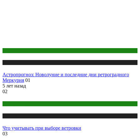
Астрология
Публикации
Астропрогноз: Новолуние и последние дни ретроградного
Меркурия
01
5 лет назад
02
Одежда и мода
Публикации
Что учитывать при выборе ветровки
03