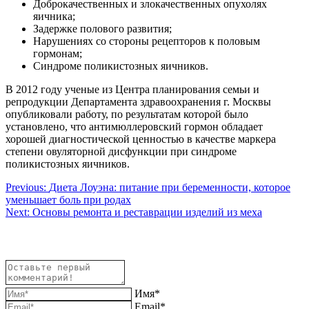
Доброкачественных и злокачественных опухолях
яичника;
Задержке полового развития;
Нарушениях со стороны рецепторов к половым
гормонам;
Синдроме поликистозных яичников.
В 2012 году ученые из Центра планирования семьи и
репродукции Департамента здравоохранения г. Москвы
опубликовали работу, по результатам которой было
установлено, что антимюллеровский гормон обладает
хорошей диагностической ценностью в качестве маркера
степени овуляторной дисфункции при синдроме
поликистозных яичников.
Навигация
Previous:
Диета Лоуэна: питание при беременности, которое
уменьшает боль при родах
по
Next:
Основы ремонта и реставрации изделий из меха
записям
Имя*
Email*