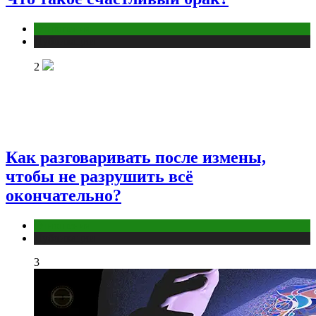
Отношения
Публикации
2
Как разговаривать после измены,
чтобы не разрушить всё
окончательно?
Отношения
Публикации
3