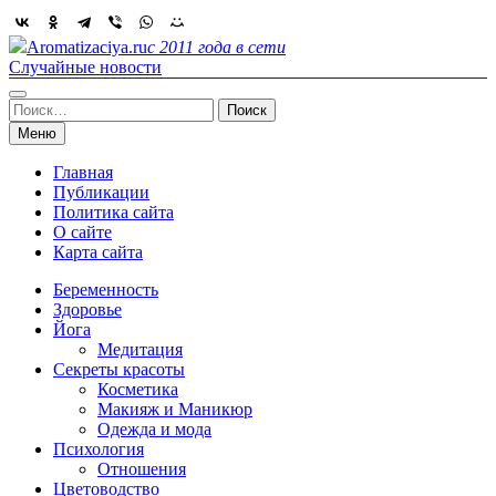
Skip
to
Aromatizaciya.ru
с 2011 года в сети
content
Случайные новости
Найти:
Меню
Главная
Публикации
Политика сайта
О сайте
Карта сайта
Беременность
Здоровье
Йога
Медитация
Секреты красоты
Косметика
Макияж и Маникюр
Одежда и мода
Психология
Отношения
Цветоводство