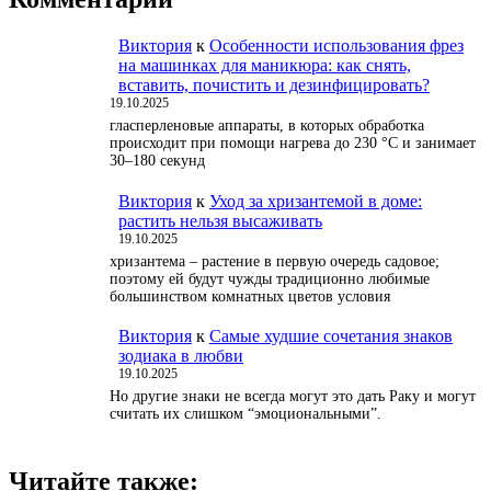
Виктория
к
Особенности использования фрез
на машинках для маникюра: как снять,
вставить, почистить и дезинфицировать?
19.10.2025
гласперленовые аппараты, в которых обработка
происходит при помощи нагрева до 230 °С и занимает
30–180 секунд
Виктория
к
Уход за хризантемой в доме:
растить нельзя высаживать
19.10.2025
хризантема – растение в первую очередь садовое;
поэтому ей будут чужды традиционно любимые
большинством комнатных цветов условия
Виктория
к
Самые худшие сочетания знаков
зодиака в любви
19.10.2025
Но другие знаки не всегда могут это дать Раку и могут
считать их слишком “эмоциональными”.
Читайте также: