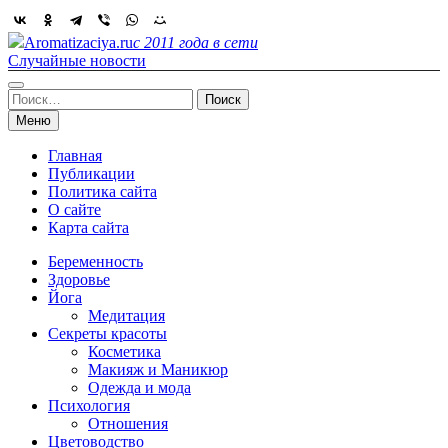
Skip
to
Aromatizaciya.ru
с 2011 года в сети
content
Случайные новости
Найти:
Меню
Главная
Публикации
Политика сайта
О сайте
Карта сайта
Беременность
Здоровье
Йога
Медитация
Секреты красоты
Косметика
Макияж и Маникюр
Одежда и мода
Психология
Отношения
Цветоводство