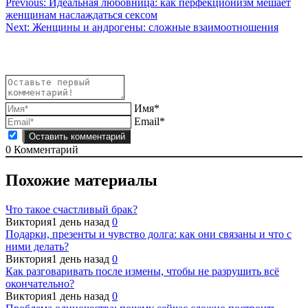
Навигация
Previous:
Идеальная любовница: как перфекционизм мешает
женщинам наслаждаться сексом
по
Next:
Женщины и андрогены: сложные взаимоотношения
записям
Имя*
Email*
0
Комментарий
Похожие материалы
Что такое счастливый брак?
Виктория
1 день назад
0
Подарки, презенты и чувство долга: как они связаны и что с
ними делать?
Виктория
1 день назад
0
Как разговаривать после измены, чтобы не разрушить всё
окончательно?
Виктория
1 день назад
0