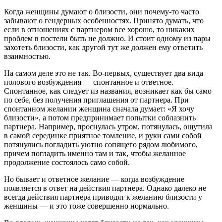
Когда женщины думают о близости, они почему-то часто
забывают о гендерных особенностях. Принято думать, что
если в отношениях с партнером все хорошо, то никаких
проблем в постели быть не должно. И стоит одному из пары
захотеть близости, как другой тут же должен ему ответить
взаимностью.
На самом деле это не так. Во-первых, существует два вида
полового возбуждения — спонтанное и ответное.
Спонтанное, как следует из названия, возникает как бы само
по себе, без получения приглашения от партнера. При
спонтанном желании женщина сначала думает: «Я хочу
близости», а потом предпринимает попытки соблазнить
партнера. Например, проснулась утром, потянулась, ощутила
в самой серединке приятное томление, и руки сами собой
потянулись погладить уютно сопящего рядом любимого,
причем погладить именно там и так, чтобы желанное
продолжение состоялось само собой.
Но бывает и ответное желание — когда возбуждение
появляется в ответ на действия партнера. Однако далеко не
всегда действия партнера приводят к желанию близости у
женщины — и это тоже совершенно нормально.