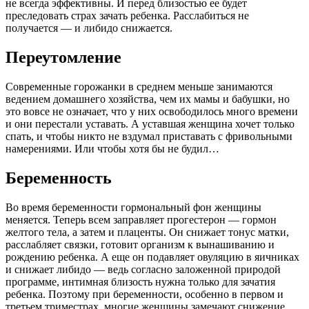
не всегда эффективны. И перед близостью ее будет
преследовать страх зачать ребенка. Расслабиться не
получается — и либидо снижается.
Переутомление
Современные горожанки в среднем меньше занимаются
ведением домашнего хозяйства, чем их мамы и бабушки, но
это вовсе не означает, что у них освободилось много времени
и они перестали уставать. А уставшая женщина хочет только
спать, и чтобы никто не вздумал приставать с фривольными
намерениями. Или чтобы хотя бы не будил…
Беременность
Во время беременности гормональный фон женщины
меняется. Теперь всем заправляет прогестерон — гормон
желтого тела, а затем и плаценты. Он снижает тонус матки,
расслабляет связки, готовит организм к вынашиванию и
рождению ребенка. А еще он подавляет овуляцию в яичниках
и снижает либидо — ведь согласно заложенной природой
программе, интимная близость нужна только для зачатия
ребенка. Поэтому при беременности, особенно в первом и
третьем триместрах, многие женщины замечают снижение