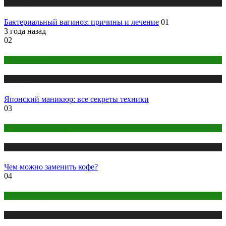
Публикации
Бактериальный вагиноз: причины и лечение
01
3 года назад
02
Макияж и Маникюр
Публикации
Японский маникюр: все секреты техники
03
Правильное питание
Публикации
Чем можно заменить кофе?
04
Одежда и мода
Публикации