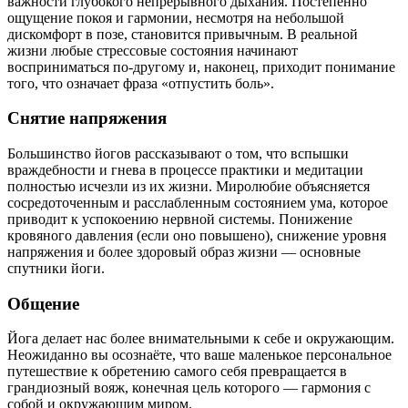
важности глубокого непрерывного дыхания. Постепенно
ощущение покоя и гармонии, несмотря на небольшой
дискомфорт в позе, становится привычным. В реальной
жизни любые стрессовые состояния начинают
восприниматься по-другому и, наконец, приходит понимание
того, что означает фраза «отпустить боль».
Снятие напряжения
Большинство йогов рассказывают о том, что вспышки
враждебности и гнева в процессе практики и медитации
полностью исчезли из их жизни. Миролюбие объясняется
сосредоточенным и расслабленным состоянием ума, которое
приводит к успокоению нервной системы. Понижение
кровяного давления (если оно повышено), снижение уровня
напряжения и более здоровый образ жизни — основные
спутники йоги.
Общение
Йога делает нас более внимательными к себе и окружающим.
Неожиданно вы осознаёте, что ваше маленькое персональное
путешествие к обретению самого себя превращается в
грандиозный вояж, конечная цель которого — гармония с
собой и окружающим миром.