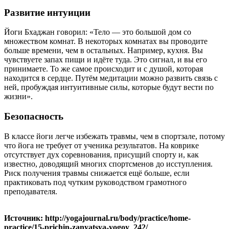
Развитие интуиции
Йоги Бхаджан говорил: «Тело — это большой дом со
множеством комнат. В некоторых комнатах вы проводите
больше времени, чем в остальных. Например, кухня. Вы
чувствуете запах пищи и идёте туда. Это сигнал, и вы его
принимаете. То же самое происходит и с душой, которая
находится в сердце. Путём медитации можно развить связь с
ней, пробуждая интуитивные силы, которые будут вести по
жизни».
Безопасность
В классе йоги легче избежать травмы, чем в спортзале, потому
что йога не требует от ученика результатов. На коврике
отсутствует дух соревнования, присущий спорту и, как
известно, доводящий многих спортсменов до исступления.
Риск получения травмы снижается ещё больше, если
практиковать под чутким руководством грамотного
преподавателя.
Источник: http://yogajournal.ru/body/practice/home-
practice/15-prichin-zanyatsya-yogoy_242/