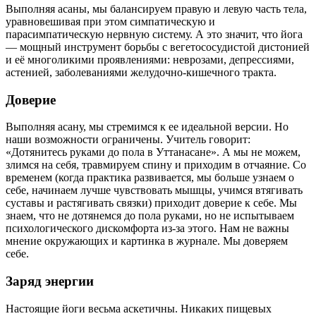
Выполняя асаны, мы балансируем правую и левую часть тела,
уравновешивая при этом симпатическую и
парасимпатическую нервную систему. А это значит, что йога
— мощный инструмент борьбы с вегетососудистой дистонией
и её многоликими проявлениями: неврозами, депрессиями,
астенией, заболеваниями желудочно-кишечного тракта.
Доверие
Выполняя асану, мы стремимся к ее идеальной версии. Но
наши возможности ограничены. Учитель говорит:
«Дотянитесь руками до пола в Уттанасане». А мы не можем,
злимся на себя, травмируем спину и приходим в отчаяние. Со
временем (когда практика развивается, мы больше узнаем о
себе, начинаем лучше чувствовать мышцы, учимся втягивать
суставы и растягивать связки) приходит доверие к себе. Мы
знаем, что не дотянемся до пола руками, но не испытываем
психологического дискомфорта из-за этого. Нам не важны
мнение окружающих и картинка в журнале. Мы доверяем
себе.
Заряд энергии
Настоящие йоги весьма аскетичны. Никаких пищевых