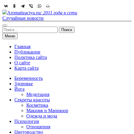
Skip
to
Aromatizaciya.ru
с 2011 года в сети
content
Случайные новости
Найти:
Меню
Главная
Публикации
Политика сайта
О сайте
Карта сайта
Беременность
Здоровье
Йога
Медитация
Секреты красоты
Косметика
Макияж и Маникюр
Одежда и мода
Психология
Отношения
Цветоводство