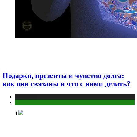
Подарки, презенты и чувство долга:
как они связаны и что с ними делать?
Публикации
Эзотерика
4