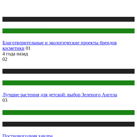
Публикации
Секреты красоты
Благотворительные и экологические проекты брендов
косметики
01
4 года назад
02
Публикации
Цветоводство
Лучшие растения для детской: выбор Зеленого Ангела
03
Психология
Публикации
Постновогодняя хандра