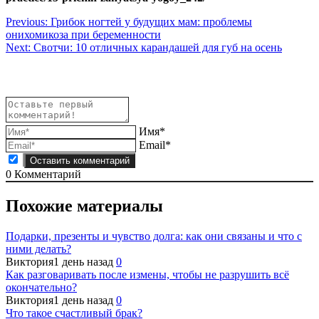
Навигация
Previous:
Грибок ногтей у будущих мам: проблемы
онихомикоза при беременности
по
Next:
Свотчи: 10 отличных карандашей для губ на осень
записям
Имя*
Email*
0
Комментарий
Похожие материалы
Подарки, презенты и чувство долга: как они связаны и что с
ними делать?
Виктория
1 день назад
0
Как разговаривать после измены, чтобы не разрушить всё
окончательно?
Виктория
1 день назад
0
Что такое счастливый брак?