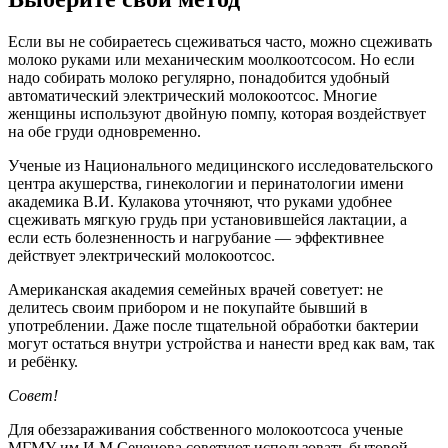
Если вы не собираетесь сцеживаться часто, можно сцеживать
молоко руками или механическим моолкоотсосом. Но если
надо собирать молоко регулярно, понадобится удобный
автоматический электрический молокоотсос. Многие
женщины используют двойную помпу, которая воздействует
на обе груди одновременно.
Ученые из Национального медицинского исследовательского
центра акушерства, гинекологии и перинатологии имени
академика В.И. Кулакова уточняют, что руками удобнее
сцеживать мягкую грудь при установившейся лактации, а
если есть болезненность и нагрубание — эффективнее
действует электрический молокоотсос.
Американская академия семейных врачей советует: не
делитесь своим прибором и не покупайте бывший в
употреблении. Даже после тщательной обработки бактерии
могут остаться внутри устройства и нанести вред как вам, так
и ребёнку.
Совет!
Для обеззараживания собственного молокоотсоса ученые
МГМУ им И.М Сеченова советуют использовать бытовой