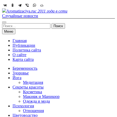
Skip
to
Aromatizaciya.ru
с 2011 года в сети
content
Случайные новости
Найти:
Меню
Главная
Публикации
Политика сайта
О сайте
Карта сайта
Беременность
Здоровье
Йога
Медитация
Секреты красоты
Косметика
Макияж и Маникюр
Одежда и мода
Психология
Отношения
Цветоводство