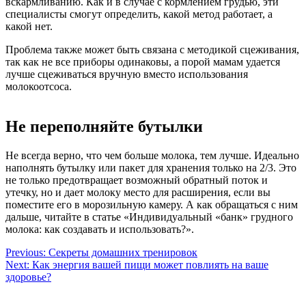
вскармливанию. Как и в случае с кормлением грудью, эти
специалисты смогут определить, какой метод работает, а
какой нет.
Проблема также может быть связана с методикой сцеживания,
так как не все приборы одинаковы, а порой мамам удается
лучше сцеживаться вручную вместо использования
молокоотсоса.
Не переполняйте бутылки
Не всегда верно, что чем больше молока, тем лучше. Идеально
наполнять бутылку или пакет для хранения только на 2/3. Это
не только предотвращает возможный обратный поток и
утечку, но и дает молоку место для расширения, если вы
поместите его в морозильную камеру. А как обращаться с ним
дальше, читайте в статье «Индивидуальный «банк» грудного
молока: как создавать и использовать?».
Навигация
Previous:
Секреты домашних тренировок
Next:
Как энергия вашей пищи может повлиять на ваше
по
здоровье?
записям