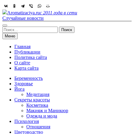
Skip
to
Aromatizaciya.ru
с 2011 года в сети
content
Случайные новости
Найти:
Меню
Главная
Публикации
Политика сайта
О сайте
Карта сайта
Беременность
Здоровье
Йога
Медитация
Секреты красоты
Косметика
Макияж и Маникюр
Одежда и мода
Психология
Отношения
Цветоводство