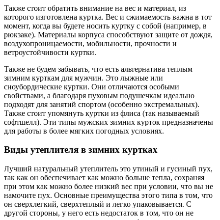
Также стоит обратить внимание на вес и материал, из
которого изготовлена ​​куртка. Вес и сжимаемость важна в тот
момент, когда вы будете носить куртку с собой (например, в
рюкзаке). Материалы корпуса способствуют защите от дождя,
воздухопроницаемости, мобильности, прочности и
ветроустойчивости куртки.
Также не будем забывать, что есть альтернатива теплым
зимним курткам для мужчин. Это лыжные или
сноубордические куртки. Они отличаются особыми
свойствами, а благодаря пуховым подушечкам идеально
подходят для занятий спортом (особенно экстремальных).
Также стоит упомянуть куртки из флиса (так называемый
софтшелл). Эти типы мужских зимних курток предназначены
для работы в более мягких погодных условиях.
Виды утеплителя в зимних куртках
Лучший натуральный утеплитель это утиный и гусиный пух,
так как он обеспечивает как можно больше тепла, сохраняя
при этом как можно более низкий вес при условии, что вы не
намочите пух. Основные преимущества этого типа в том, что
он сверхлегкий, сверхтеплый и легко упаковывается. С
другой стороны, у него есть недостаток в том, что он не