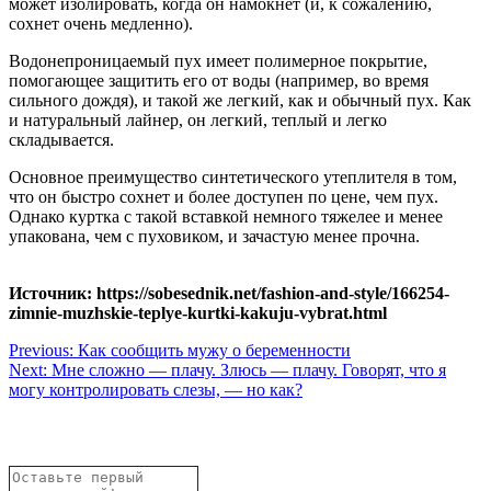
может изолировать, когда он намокнет (и, к сожалению,
сохнет очень медленно).
Водонепроницаемый пух имеет полимерное покрытие,
помогающее защитить его от воды (например, во время
сильного дождя), и такой же легкий, как и обычный пух. Как
и натуральный лайнер, он легкий, теплый и легко
складывается.
Основное преимущество синтетического утеплителя в том,
что он быстро сохнет и более доступен по цене, чем пух.
Однако куртка с такой вставкой немного тяжелее и менее
упакована, чем с пуховиком, и зачастую менее прочна.
Источник: https://sobesednik.net/fashion-and-style/166254-
zimnie-muzhskie-teplye-kurtki-kakuju-vybrat.html
Навигация
Previous:
Как сообщить мужу о беременности
Next:
Мне сложно — плачу. Злюсь — плачу. Говорят, что я
по
могу контролировать слезы, — но как?
записям