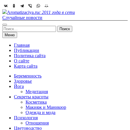
Skip
to
Aromatizaciya.ru
с 2011 года в сети
content
Случайные новости
Найти:
Меню
Главная
Публикации
Политика сайта
О сайте
Карта сайта
Беременность
Здоровье
Йога
Медитация
Секреты красоты
Косметика
Макияж и Маникюр
Одежда и мода
Психология
Отношения
Цветоводство