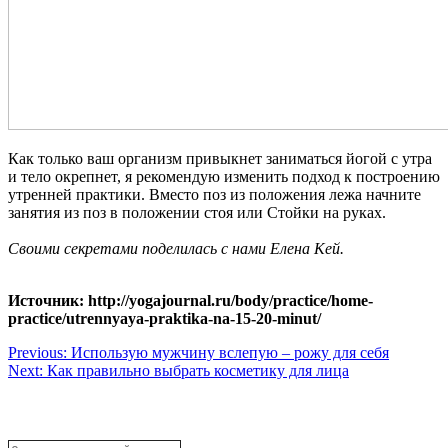
Как только ваш организм привыкнет заниматься йогой с утра
и тело окрепнет, я рекомендую изменить подход к построению
утренней практики. Вместо поз из положения лежа начните
занятия из поз в положении стоя или Стойки на руках.
Своими секретами поделилась с нами Елена Кей.
Источник: http://yogajournal.ru/body/practice/home-
practice/utrennyaya-praktika-na-15-20-minut/
Навигация
Previous:
Использую мужчину вслепую – рожу для себя
Next:
Как правильно выбрать косметику для лица
по
записям