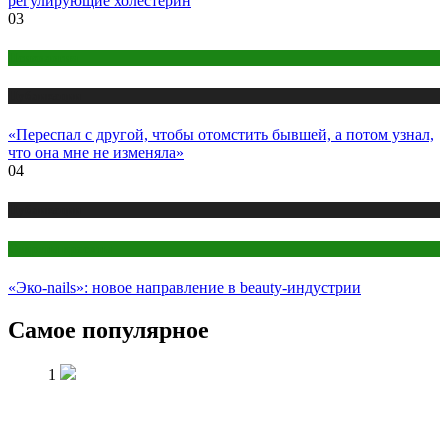
регулирующие холестерин
03
Психология
Публикации
«Переспал с другой, чтобы отомстить бывшей, а потом узнал,
что она мне не изменяла»
04
Публикации
Секреты красоты
«Эко-nails»: новое направление в beauty-индустрии
Самое популярное
1