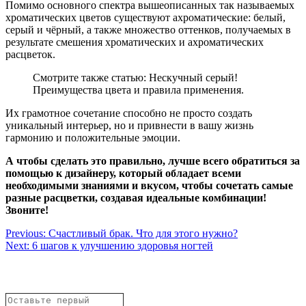
Помимо основного спектра вышеописанных так называемых
хроматических цветов существуют ахроматические: белый,
серый и чёрный, а также множество оттенков, получаемых в
результате смешения хроматических и ахроматических
расцветок.
Смотрите также статью: Нескучный серый!
Преимущества цвета и правила применения.
Их грамотное сочетание способно не просто создать
уникальный интерьер, но и привнести в вашу жизнь
гармонию и положительные эмоции.
А чтобы сделать это правильно, лучше всего обратиться за
помощью к дизайнеру, который обладает всеми
необходимыми знаниями и вкусом, чтобы сочетать самые
разные расцветки, создавая идеальные комбинации!
Звоните!
Навигация
Previous:
Счастливый брак. Что для этого нужно?
Next:
6 шагов к улучшению здоровья ногтей
по
записям