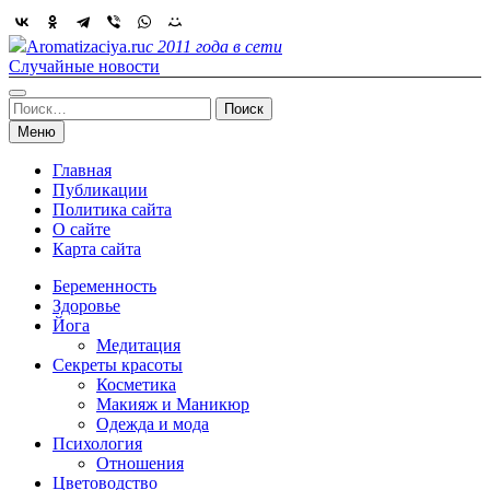
Skip
to
Aromatizaciya.ru
с 2011 года в сети
content
Случайные новости
Найти:
Меню
Главная
Публикации
Политика сайта
О сайте
Карта сайта
Беременность
Здоровье
Йога
Медитация
Секреты красоты
Косметика
Макияж и Маникюр
Одежда и мода
Психология
Отношения
Цветоводство