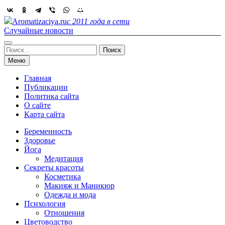
Skip
to
Aromatizaciya.ru
с 2011 года в сети
content
Случайные новости
Найти:
Меню
Главная
Публикации
Политика сайта
О сайте
Карта сайта
Беременность
Здоровье
Йога
Медитация
Секреты красоты
Косметика
Макияж и Маникюр
Одежда и мода
Психология
Отношения
Цветоводство