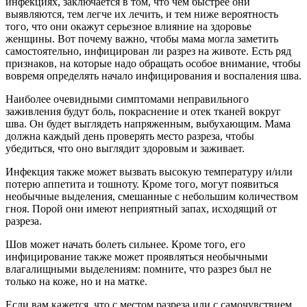
инфекциях, заключается в том, что чем быстрее они
выявляются, тем легче их лечить, и тем ниже вероятность
того, что они окажут серьезное влияние на здоровье
женщины. Вот почему важно, чтобы мама могла заметить
самостоятельно, инфицирован ли разрез на животе. Есть ряд
признаков, на которые надо обращать особое внимание, чтобы
вовремя определять начало инфицирования и воспаления шва.
Наиболее очевидными симптомами неправильного
заживления будут боль, покраснение и отек тканей вокруг
шва. Он будет выглядеть напряженным, выбухающим. Мама
должна каждый день проверять место разреза, чтобы
убедиться, что оно выглядит здоровым и заживает.
Инфекция также может вызвать высокую температуру и/или
потерю аппетита и тошноту. Кроме того, могут появиться
необычные выделения, смешанные с небольшим количеством
гноя. Порой они имеют неприятный запах, исходящий от
разреза.
Шов может начать болеть сильнее. Кроме того, его
инфицирование также может проявляться необычными
влагалищными выделениям: помните, что разрез был не
только на коже, но и на матке.
Если вам кажется, что с местом разреза или с самочувствием