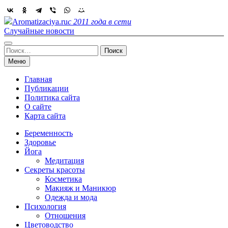
Skip
to
Aromatizaciya.ru
с 2011 года в сети
content
Случайные новости
Найти:
Меню
Главная
Публикации
Политика сайта
О сайте
Карта сайта
Беременность
Здоровье
Йога
Медитация
Секреты красоты
Косметика
Макияж и Маникюр
Одежда и мода
Психология
Отношения
Цветоводство