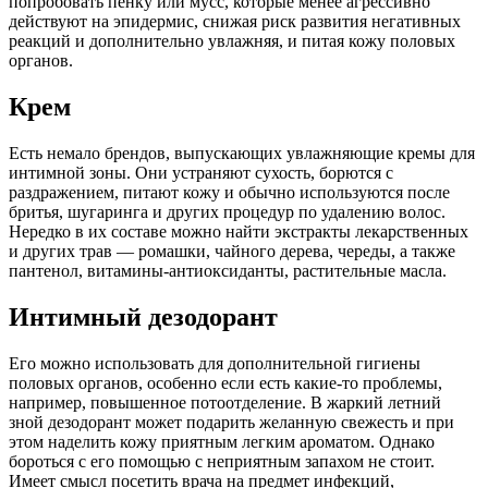
попробовать пенку или мусс, которые менее агрессивно
действуют на эпидермис, снижая риск развития негативных
реакций и дополнительно увлажняя, и питая кожу половых
органов.
Крем
Есть немало брендов, выпускающих увлажняющие кремы для
интимной зоны. Они устраняют сухость, борются с
раздражением, питают кожу и обычно используются после
бритья, шугаринга и других процедур по удалению волос.
Нередко в их составе можно найти экстракты лекарственных
и других трав — ромашки, чайного дерева, череды, а также
пантенол, витамины-антиоксиданты, растительные масла.
Интимный дезодорант
Его можно использовать для дополнительной гигиены
половых органов, особенно если есть какие-то проблемы,
например, повышенное потоотделение. В жаркий летний
зной дезодорант может подарить желанную свежесть и при
этом наделить кожу приятным легким ароматом. Однако
бороться с его помощью с неприятным запахом не стоит.
Имеет смысл посетить врача на предмет инфекций,