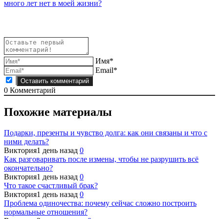
записям
много лет нет в моей жизни?
Имя*
Email*
0
Комментарий
Похожие материалы
Подарки, презенты и чувство долга: как они связаны и что с
ними делать?
Виктория
1 день назад
0
Как разговаривать после измены, чтобы не разрушить всё
окончательно?
Виктория
1 день назад
0
Что такое счастливый брак?
Виктория
1 день назад
0
Проблема одиночества: почему сейчас сложно построить
нормальные отношения?