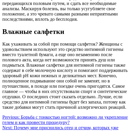
передающихся половым путем, и сдать все необходимые
анализы. Маскируя болезнь, вы только усугубляете свое
положение, а это чревато самыми разными неприятными
последствиями, вплоть до бесплодия.
Влажные салфетки
Как ухаживать за собой при помощи салфеток? Женщины с
удовольствием используют это средство интимной гигиены
вместо туалетной бумаги, а еще оно незаменимо после
полового акта, когда нет возможности принять душ или
подмыться. Влажные салфетки для интимной гигиены также
содержат в себе молочную кислоту и помогают поддерживать
здоровый рН кожи нежных и деликатных мест. Конечно,
полноценное подмывание они собой не заменят, но в
путешествии, в походе или поездке очень пригодятся. Самое
главное — чтобы в них отсутствовали спирт и синтетические
отдушки. О последних стоит сказать отдельно. Лучше, если
средство для интимной гигиены будет без запаха, потому как
такие добавки могут стать причиной аллергических реакций.
Навигация
Previous:
Борьба с тонкостью ногтей: возможно ли укрепление
гелем и как провести процедуру?
по
Next:
Почему мне приснились отец и отчим, которых уже