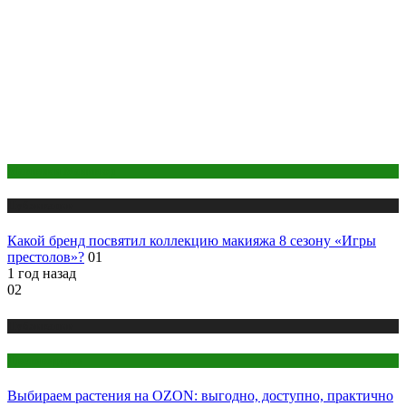
Макияж и Маникюр
Публикации
Какой бренд посвятил коллекцию макияжа 8 сезону «Игры
престолов»?
01
1 год назад
02
Публикации
Цветоводство
Выбираем растения на OZON: выгодно, доступно, практично