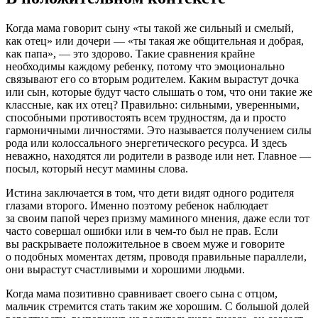
Когда мама говорит сыну «ты такой же сильный и смелый,
как отец» или дочери — «ты такая же общительная и добрая,
как папа», — это здорово. Такие сравнения крайне
необходимы каждому ребенку, потому что эмоционально
связывают его со вторым родителем. Каким вырастут дочка
или сын, которые будут часто слышать о том, что они такие же
классные, как их отец? Правильно: сильными, уверенными,
способными противостоять всем трудностям, да и просто
гармоничными личностями. Это называется получением силы
рода или колоссального энергетического ресурса. И здесь
неважно, находятся ли родители в разводе или нет. Главное —
посыл, который несут мамины слова.
Истина заключается в том, что дети видят одного родителя
глазами второго. Именно поэтому ребенок наблюдает
за своим папой через призму маминого мнения, даже если тот
часто совершал ошибки или в чем-то был не прав. Если
вы раскрываете положительное в своем муже и говорите
о подобных моментах детям, проводя правильные параллели,
они вырастут счастливыми и хорошими людьми.
Когда мама позитивно сравнивает своего сына с отцом,
мальчик стремится стать таким же хорошим. С большой долей