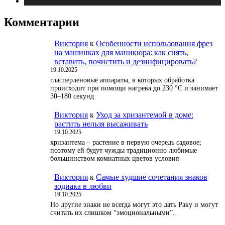
Публикации
Комментарии
Виктория
к
Особенности использования фрез
на машинках для маникюра: как снять,
вставить, почистить и дезинфицировать?
19.10.2025
гласперленовые аппараты, в которых обработка
происходит при помощи нагрева до 230 °С и занимает
30–180 секунд
Виктория
к
Уход за хризантемой в доме:
растить нельзя высаживать
19.10.2025
хризантема – растение в первую очередь садовое;
поэтому ей будут чужды традиционно любимые
большинством комнатных цветов условия
Виктория
к
Самые худшие сочетания знаков
зодиака в любви
19.10.2025
Но другие знаки не всегда могут это дать Раку и могут
считать их слишком “эмоциональными”.