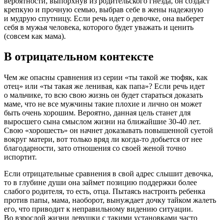
вероятности, выпорхнув из родительского гнезда, он создаст
крепкую и прочную семью, выбрав себе в жены надежную
и мудрую спутницу. Если речь идет о девочке, она выберет
себя в мужья человека, которого будет уважать и ценить
(совсем как мама).
В отрицательном контексте
Чем же опасны сравнения из серии «ты такой же тюфяк, как
отец» или «ты такая же ленивая, как папа»? Если речь идет
о мальчике, то всю свою жизнь он будет стараться доказать
маме, что не все мужчины такие плохие и лично он может
быть очень хорошим. Вероятно, данная цель станет для
выросшего сына смыслом жизни на ближайшие 30-40 лет.
Свою «хорошесть» он начнет доказывать повышенной суетой
вокруг матери, вот только вряд ли когда-то добьется от нее
благодарности, зато отношения со своей женой точно
испортит.
Если отрицательные сравнения в свой адрес слышит девочка,
то в глубине души она займет позицию поддержки более
слабого родителя, то есть, отца. Пытаясь настроить ребенка
против папы, мама, наоборот, вынуждает дочку тайком жалеть
его, что приводит к неправильному видению ситуации.
Во взрослой жизни девушки с такими установками часто