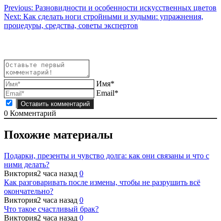
Навигация
Previous:
Разновидности и особенности искусственных цветов
Next:
Как сделать ноги стройными и худыми: упражнения,
по
процедуры, средства, советы экспертов
записям
Имя*
Email*
0
Комментарий
Похожие материалы
Подарки, презенты и чувство долга: как они связаны и что с
ними делать?
Виктория
2 часа назад
0
Как разговаривать после измены, чтобы не разрушить всё
окончательно?
Виктория
2 часа назад
0
Что такое счастливый брак?
Виктория
2 часа назад
0