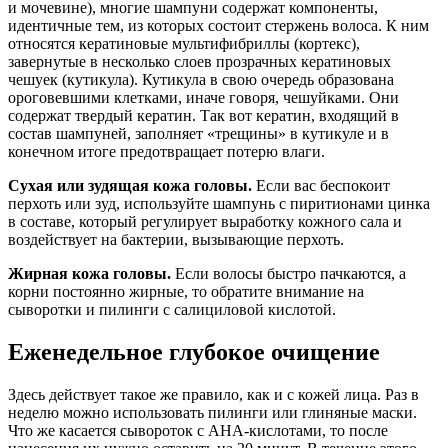
и мочевине), многие шампуни содержат компоненты,
идентичные тем, из которых состоит стержень волоса. К ним
относятся кератиновые мультифибриллы (кортекс),
завернутые в несколько слоев прозрачных кератиновых
чешуек (кутикула). Кутикула в свою очередь образована
ороговевшими клетками, иначе говоря, чешуйками. Они
содержат твердый кератин. Так вот кератин, входящий в
состав шампуней, заполняет «трещины» в кутикуле и в
конечном итоге предотвращает потерю влаги.
Сухая или зудящая кожа головы.
Если вас беспокоит
перхоть или зуд, используйте шампунь с пиритионами цинка
в составе, который регулирует выработку кожного сала и
воздействует на бактерии, вызывающие перхоть.
Жирная кожа головы.
Если волосы быстро пачкаются, а
корни постоянно жирные, то обратите внимание на
сыворотки и пилинги с салициловой кислотой.
Еженедельное глубокое очищение
Здесь действует такое же правило, как и с кожей лица. Раз в
неделю можно использовать пилинги или глиняные маски.
Что же касается сывороток с AHA-кислотами, то после