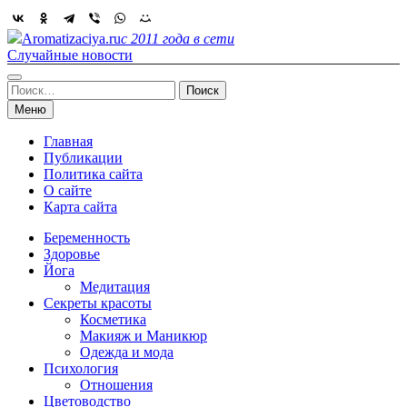
Skip
to
Aromatizaciya.ru
с 2011 года в сети
content
Случайные новости
Найти:
Меню
Главная
Публикации
Политика сайта
О сайте
Карта сайта
Беременность
Здоровье
Йога
Медитация
Секреты красоты
Косметика
Макияж и Маникюр
Одежда и мода
Психология
Отношения
Цветоводство