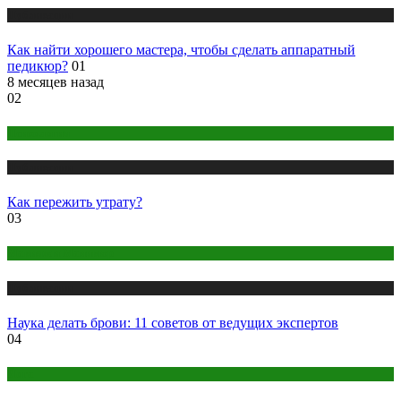
Публикации
Как найти хорошего мастера, чтобы сделать аппаратный
педикюр?
01
8 месяцев назад
02
Психология
Публикации
Как пережить утрату?
03
Макияж и Маникюр
Публикации
Наука делать брови: 11 советов от ведущих экспертов
04
Йога