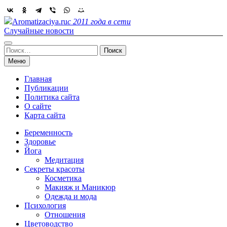
Skip
to
Aromatizaciya.ru
с 2011 года в сети
content
Случайные новости
Найти:
Меню
Главная
Публикации
Политика сайта
О сайте
Карта сайта
Беременность
Здоровье
Йога
Медитация
Секреты красоты
Косметика
Макияж и Маникюр
Одежда и мода
Психология
Отношения
Цветоводство