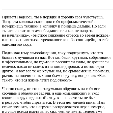
Привет! Надеюсь, ты в порядке и хорошо себя чувствуешь.
Тогда эта колонка станет для тебя профилактической:
почерпнешь техники в копилку и пойдешь дальше. Но если
ты искал статью «самообладание или как не наорать
на начальника», «быстрое снижение стресса во время пожара»
или «как справиться с тревожностью и бессонницей», то тебе
однозначно сюда.
Поднимая тему самообладания, хочу подчеркнуть, что это
бывает с лучшими из нас. Вот мы были крутыми, собранными
и эффективными, но где-то не рассчитали силы, не досыпали
неделю, плохо питались из-за командировки, а потом одно-
другое, и вот все те же крутые мы, но срываемся на любимых,
рычим на подчиненных или бьем подушку, вопрошая: «Как
так-то, что вся жизнь летит под откос?!»
Честно скажу, никто не задумывал обрушить на тебя все
срочные и объемные задачи, а еще командировку и уход
коллеги в двухнедельный отпуск — просто ты не был
в ресурсе, чтобы справиться. В этом нет ничьей вины. Нам
стоит помнить, что нагрузка распределяется неравномерно,
и лучше всегда иметь запас сил, чем не иметь. Теперь уже