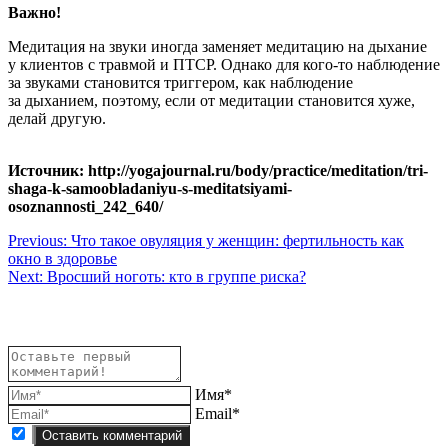
Важно!
Медитация на звуки иногда заменяет медитацию на дыхание
у клиентов с травмой и ПТСР. Однако для кого-то наблюдение
за звуками становится триггером, как наблюдение
за дыханием, поэтому, если от медитации становится хуже,
делай другую.
Источник: http://yogajournal.ru/body/practice/meditation/tri-
shaga-k-samoobladaniyu-s-meditatsiyami-
osoznannosti_242_640/
Навигация
Previous:
Что такое овуляция у женщин: фертильность как
окно в здоровье
по
Next:
Вросший ноготь: кто в группе риска?
записям
Имя*
Email*