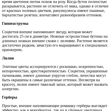
время цветения лютик похож на розу. Когда бутон полностью
раскрывается, растение не отличить от мака, однако в отличие
от красных полевых цветков, ранункулюсы имеют пышные,
бархатистые розетки, впечатляют разнообразием оттенков.
Гиппеаструмы
Соцветия внешне напоминают звезду, которая может
достигать 25 см в диаметре. Нежные остролистные бутоны на
длинных ножках внешне схожи с лилиями. Растение является
достаточно редким, зачастую его выращивают в специальных
оранжереях.
Лилии
Элитные цветы ассоциируются с роскошью, искренностью,
непорочностью, аристократичностью. Соцветия, украшенные
тычинками, имеют длинные упругие стебли, лепестки могут
быть окрашены в самые различные оттенки. Несмотря на
красоту, лилии имеют тяжелый запах, который может вызвать
аллергию.
Герберы
Простые, внешне напоминающие ромашку герберы выглядит
эффектно, как в монобукетах, так их в сборных цветочных