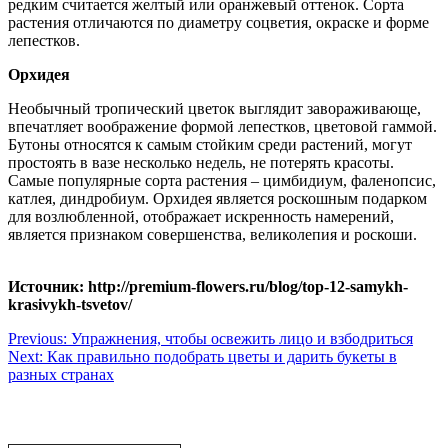
редким считается желтый или оранжевый оттенок. Сорта
растения отличаются по диаметру соцветия, окраске и форме
лепестков.
Орхидея
Необычный тропический цветок выглядит завораживающе,
впечатляет воображение формой лепестков, цветовой гаммой.
Бутоны относятся к самым стойким среди растений, могут
простоять в вазе несколько недель, не потерять красоты.
Самые популярные сорта растения – цимбидиум, фаленопсис,
катлея, диндробиум. Орхидея является роскошным подарком
для возлюбленной, отображает искренность намерений,
является признаком совершенства, великолепия и роскоши.
Источник: http://premium-flowers.ru/blog/top-12-samykh-
krasivykh-tsvetov/
Навигация
Previous:
Упражнения, чтобы освежить лицо и взбодриться
Next:
Как правильно подобрать цветы и дарить букеты в
по
разных странах
записям