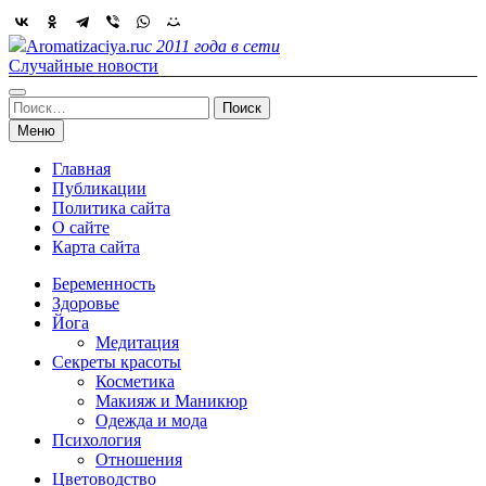
Skip
to
Aromatizaciya.ru
с 2011 года в сети
content
Случайные новости
Найти:
Меню
Главная
Публикации
Политика сайта
О сайте
Карта сайта
Беременность
Здоровье
Йога
Медитация
Секреты красоты
Косметика
Макияж и Маникюр
Одежда и мода
Психология
Отношения
Цветоводство