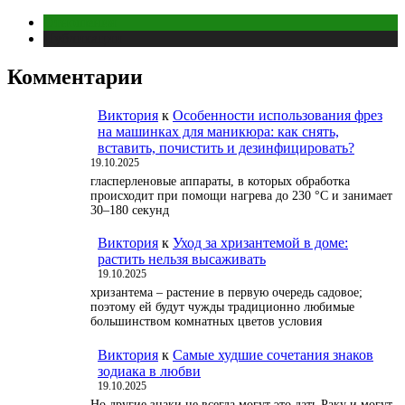
Отношения
Публикации
Комментарии
Виктория
к
Особенности использования фрез
на машинках для маникюра: как снять,
вставить, почистить и дезинфицировать?
19.10.2025
гласперленовые аппараты, в которых обработка
происходит при помощи нагрева до 230 °С и занимает
30–180 секунд
Виктория
к
Уход за хризантемой в доме:
растить нельзя высаживать
19.10.2025
хризантема – растение в первую очередь садовое;
поэтому ей будут чужды традиционно любимые
большинством комнатных цветов условия
Виктория
к
Самые худшие сочетания знаков
зодиака в любви
19.10.2025
Но другие знаки не всегда могут это дать Раку и могут