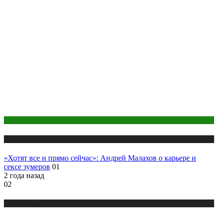
Интим
Публикации
«Хотят все и прямо сейчас»: Андрей Малахов о карьере и
сексе зумеров
01
2 года назад
02
Публикации