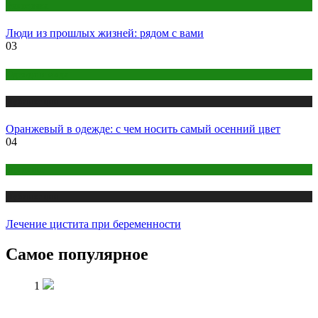
Эзотерика
Люди из прошлых жизней: рядом с вами
03
Одежда и мода
Публикации
Оранжевый в одежде: с чем носить самый осенний цвет
04
Здоровье
Публикации
Лечение цистита при беременности
Самое популярное
1