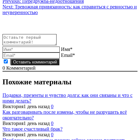
Навигация
Previous:
Передружба-недоотношения
Next:
Тревожная привязанность: как справиться с ревностью и
по
неуверенностью
записям
Имя*
Email*
0
Комментарий
Похожие материалы
Подарки, презенты и чувство долга: как они связаны и что с
ними делать?
Виктория
1 день назад
0
Как разговаривать после измены, чтобы не разрушить всё
окончательно?
Виктория
1 день назад
0
Что такое счастливый брак?
Виктория
1 день назад
0