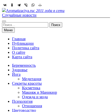
Skip
to
Aromatizaciya.ru
с 2011 года в сети
content
Случайные новости
Найти:
Меню
Главная
Публикации
Политика сайта
О сайте
Карта сайта
Беременность
Здоровье
Йога
Медитация
Секреты красоты
Косметика
Макияж и Маникюр
Одежда и мода
Психология
Отношения
Цветоводство