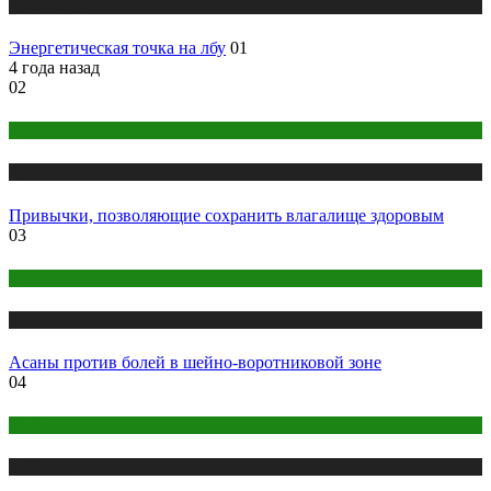
Публикации
Энергетическая точка на лбу
01
4 года назад
02
Здоровье
Публикации
Привычки, позволяющие сохранить влагалище здоровым
03
Йога
Публикации
Асаны против болей в шейно-воротниковой зоне
04
Йога
Публикации