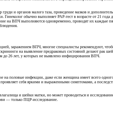
груди и органов малого таза, проведение мазков и дополнитель
. Гинеколог обычно выполняет РАР-тест в возрасте от 21 года д
вание на ВПЧ выполняются одновременно, проводят их каждые пя
аблюдения.
цией, заражением ВПЧ, многие специалисты рекомендуют, чтобы
 скрининги на выявление предраковых состояний делают рак ше
 до 26 лет, у которых не выявлено инфицирования ВПЧ.
е на половые инфекции, даже если женщина имеет всего одного 
 проявляет себя яркими и выраженными симптомами, а последст
влагалища и шейки матки, но может проводиться и исследование
рови — только ПЦР-исследование.