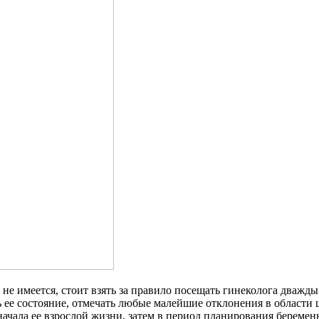
е имеется, стоит взять за правило посещать гинеколога дважды 
ь ее состояние, отмечать любые малейшие отклонения в области
ачала ее взрослой жизни, затем в период планирования беремен