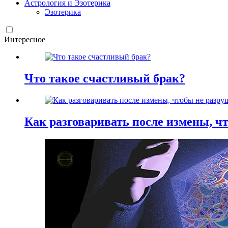
Астрология и Эзотерика
Эзотерика
Интересное
Что такое счастливый брак?
Как разговаривать после измены, ч