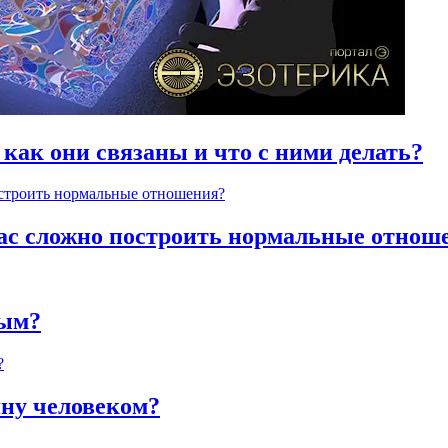
 как они связаны и что с ними делать?
час сложно построить нормальные отнош
ным?
яну человеком?