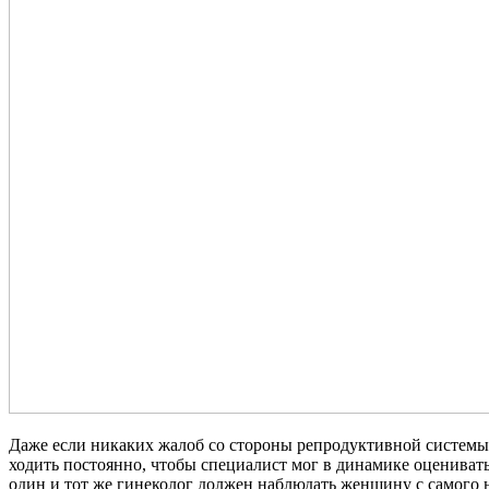
Даже если никаких жалоб со стороны репродуктивной системы н
ходить постоянно, чтобы специалист мог в динамике оцениват
один и тот же гинеколог должен наблюдать женщину с самого н