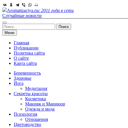
Skip
to
Aromatizaciya.ru
с 2011 года в сети
content
Случайные новости
Найти:
Меню
Главная
Публикации
Политика сайта
О сайте
Карта сайта
Беременность
Здоровье
Йога
Медитация
Секреты красоты
Косметика
Макияж и Маникюр
Одежда и мода
Психология
Отношения
Цветоводство