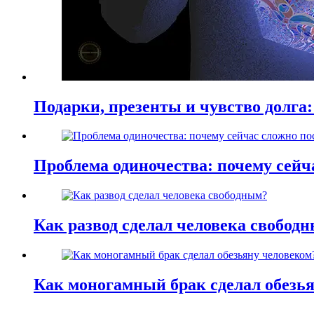
Подарки, презенты и чувство долга:
Проблема одиночества: почему сей
Как развод сделал человека свобод
Как моногамный брак сделал обезь