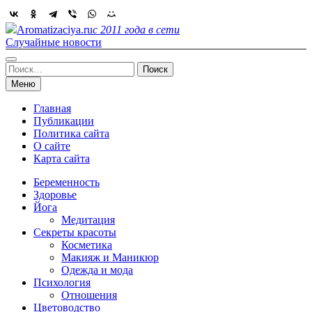
Skip
to
Aromatizaciya.ru
с 2011 года в сети
content
Случайные новости
Найти:
Меню
Главная
Публикации
Политика сайта
О сайте
Карта сайта
Беременность
Здоровье
Йога
Медитация
Секреты красоты
Косметика
Макияж и Маникюр
Одежда и мода
Психология
Отношения
Цветоводство