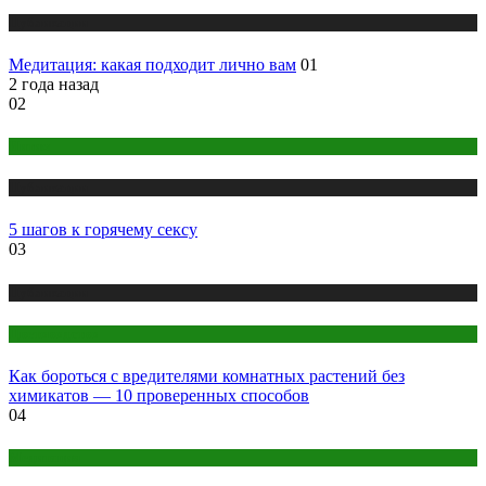
Публикации
Медитация: какая подходит лично вам
01
2 года назад
02
Интим
Публикации
5 шагов к горячему сексу
03
Публикации
Цветоводство
Как бороться с вредителями комнатных растений без
химикатов — 10 проверенных способов
04
Медитация