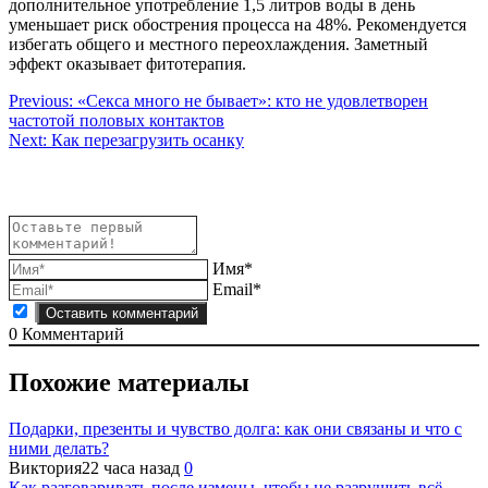
дополнительное употребление 1,5 литров воды в день
уменьшает риск обострения процесса на 48%. Рекомендуется
избегать общего и местного переохлаждения. Заметный
эффект оказывает фитотерапия.
Навигация
Previous:
«Секса много не бывает»: кто не удовлетворен
частотой половых контактов
по
Next:
Как перезагрузить осанку
записям
Имя*
Email*
0
Комментарий
Похожие материалы
Подарки, презенты и чувство долга: как они связаны и что с
ними делать?
Виктория
22 часа назад
0
Как разговаривать после измены, чтобы не разрушить всё