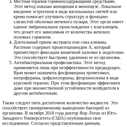
Местная терапия гормоносодержащими средствами.
Этот метод показан женщинам в менопаузе. Локальное
введение эстрогенов в виде вагинальных свечей или
крема помогает улучшить структуру и функцию
слизистой оболочки мочевого пузыря. Этот орган имеет
единое эмбриональное происхождение с влагалищем,
что делает его зависимым от количества женских
половых гормонов.
Длительный прием экстракта или сока клюквы.
Растение содержит проантоцианидин А, который
препятствует фиксации кишечной палочки к эндотелию.
Это способствует быстрому удалению ее из организма.
Антибактериальная профилактика. Этот метод
применяется лишь при неэффективности предыдущих.
Врач может назначить фосфомицина трометамол,
нитрофураны, цефалоспорины, фторхинолоны в виде
курсовой терапии. При этом фосфомицин эффективен
даже при множественной устойчивости возбудителя к
другим антибиотикам.
Также следует пить достаточное количество жидкости. Это
способствует своевременному выведению бактерий из
организма. В октябре 2018 года доктор Яир Лотан из Юго-
Западного Университета (США) опубликовал свое
исследование. Согласно представленным данным,