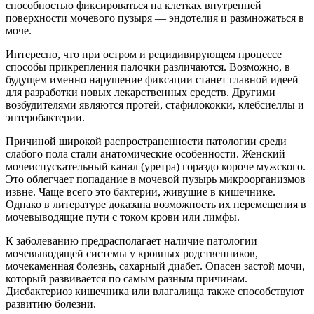
способностью фиксироваться на клетках внутренней
поверхности мочевого пузыря — эндотелия и размножаться в
моче.
Интересно, что при остром и рецидивирующем процессе
способы прикрепления палочки различаются. Возможно, в
будущем именно нарушение фиксации станет главной идеей
для разработки новых лекарственных средств. Другими
возбудителями являются протей, стафилококки, клебсиеллы и
энтеробактерии.
Причиной широкой распространенности патологии среди
слабого пола стали анатомические особенности. Женский
мочеиспускательный канал (уретра) гораздо короче мужского.
Это облегчает попадание в мочевой пузырь микроорганизмов
извне. Чаще всего это бактерии, живущие в кишечнике.
Однако в литературе доказана возможность их перемещения в
мочевыводящие пути с током крови или лимфы.
К заболеванию предрасполагает наличие патологии
мочевыводящей системы у кровных родственников,
мочекаменная болезнь, сахарный диабет. Опасен застой мочи,
который развивается по самым разным причинам.
Дисбактериоз кишечника или влагалища также способствуют
развитию болезни.