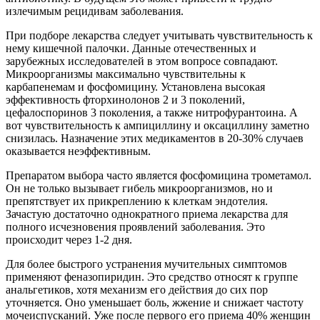
излечимым рецидивам заболевания.
При подборе лекарства следует учитывать чувствительность к
нему кишечной палочки. Данные отечественных и
зарубежных исследователей в этом вопросе совпадают.
Микроорганизмы максимально чувствительны к
карбапенемам и фосфомицину. Установлена высокая
эффективность фторхинолонов 2 и 3 поколений,
цефалоспоринов 3 поколения, а также нитрофурантоина. А
вот чувствительность к ампициллину и оксациллину заметно
снизилась. Назначение этих медикаментов в 20-30% случаев
оказывается неэффективным.
Препаратом выбора часто является фосфомицина трометамол.
Он не только вызывает гибель микроорганизмов, но и
препятствует их прикреплению к клеткам эндотелия.
Зачастую достаточно однократного приема лекарства для
полного исчезновения проявлений заболевания. Это
происходит через 1-2 дня.
Для более быстрого устранения мучительных симптомов
применяют феназопиридин. Это средство относят к группе
анальгетиков, хотя механизм его действия до сих пор
уточняется. Оно уменьшает боль, жжение и снижает частоту
мочеиспусканий. Уже после первого его приема 40% женщин