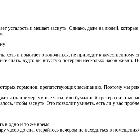
ет усталость и мешает заснуть. Однако, даже на людей, которые 
на.
сну
ь, хоть и помогает отключиться, не приводит к качественному с
отите спать. Будто вы впустую потеряли несколько часов жизни. П
оторых гормонов, препятствующих засыпанию. Поэтому мы реком
жеты (например, умные часы, или бумажный трекер сна: отмечай
алось, чтобы заснуть. Это позволит увидеть, есть ли у вас проб
ь в одно и то же время;
ру часов до сна, старайтесь вечером не находиться в помещениях