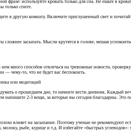
й фразе: используйте кровать только для сна. Не ешьте в кроват
вы только спите.
йдите в другую комнату. Включите приглушенный свет и почитайт
 сложнее засыпать. Мысли крутятся в голове, мешая успокоиться
 в нем много способов отвлечься на тревожные новости, проверк
 — чему-то, что не будет вас беспокоить.
ника или медитаций
думать о прошедшем дне, то начните вести дневник. Каждый вече
ем напишите 2-3 вещи, за которые вы сегодня благодарны. Это п
лохо влияет на засыпание. Поэтому ученые не рекомендуют есть з
молоку, рыбе, курице и т.д. И избегайте «быстрых углеводов»: хл