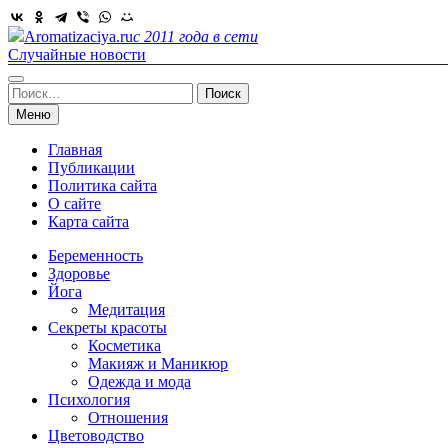
Skip
to
Aromatizaciya.ru
с 2011 года в сети
content
Случайные новости
Найти:
Меню
Главная
Публикации
Политика сайта
О сайте
Карта сайта
Беременность
Здоровье
Йога
Медитация
Секреты красоты
Косметика
Макияж и Маникюр
Одежда и мода
Психология
Отношения
Цветоводство