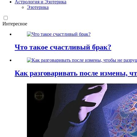
Астрология и Эзотерика
Эзотерика
Интересное
Что такое счастливый брак?
Как разговаривать после измены, ч