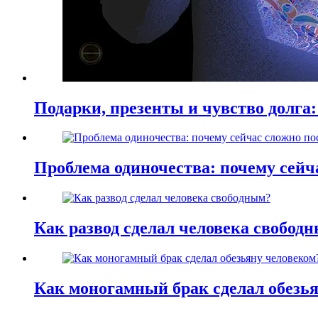
Подарки, презенты и чувство долга:
Проблема одиночества: почему сей
Как развод сделал человека свобод
Как моногамный брак сделал обезь