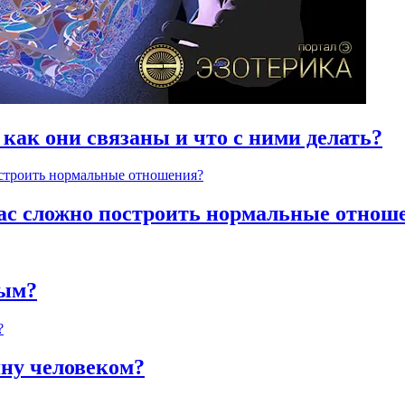
 как они связаны и что с ними делать?
час сложно построить нормальные отнош
ным?
яну человеком?