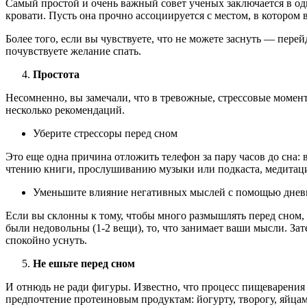
Самый простой и очень важный совет ученых заключается в одно
кровати. Пусть она прочно ассоциируется с местом, в котором 
Более того, если вы чувствуете, что не можете заснуть — пере
почувствуете желание спать.
Простота
Несомненно, вы замечали, что в тревожные, стрессовые моменты
несколько рекомендаций.
Уберите стрессоры перед сном
Это еще одна причина отложить телефон за пару часов до сна:
чтению книги, прослушиванию музыки или подкаста, медитации
Уменьшите влияние негативных мыслей с помощью днев
Если вы склонны к тому, чтобы много размышлять перед сном, 
были недовольны (1-2 вещи), то, что занимает ваши мысли. Зат
спокойно уснуть.
Не ешьте перед сном
И отнюдь не ради фигуры. Известно, что процесс пищеварения п
предпочтение протеиновым продуктам: йогурту, творогу, яйцам, 