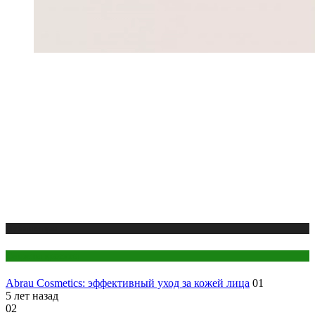
Публикации
Секреты красоты
Abrau Cosmetics: эффективный уход за кожей лица
01
5 лет назад
02