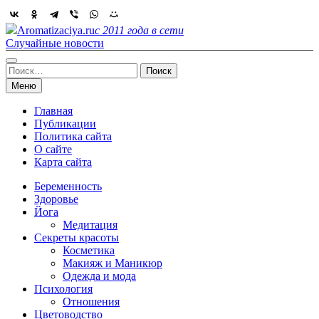
Skip
to
Aromatizaciya.ru
с 2011 года в сети
content
Случайные новости
Найти:
Меню
Главная
Публикации
Политика сайта
О сайте
Карта сайта
Беременность
Здоровье
Йога
Медитация
Секреты красоты
Косметика
Макияж и Маникюр
Одежда и мода
Психология
Отношения
Цветоводство