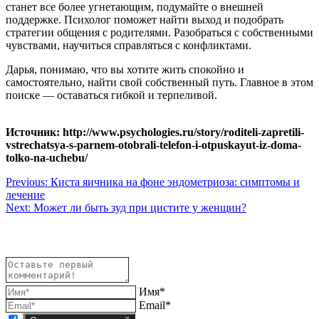
станет все более угнетающим, подумайте о внешней
поддержке. Психолог поможет найти выход и подобрать
стратегии общения с родителями. Разобраться с собственными
чувствами, научиться справляться с конфликтами.
Дарья, понимаю, что вы хотите жить спокойно и
самостоятельно, найти свой собственный путь. Главное в этом
поиске — оставаться гибкой и терпеливой.
Источник: http://www.psychologies.ru/story/roditeli-zapretili-
vstrechatsya-s-parnem-otobrali-telefon-i-otpuskayut-iz-doma-
tolko-na-uchebu/
Навигация
Previous:
Киста яичника на фоне эндометриоза: симптомы и
лечение
по
Next:
Может ли быть зуд при цистите у женщин?
записям
Имя*
Email*