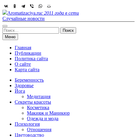
Skip
to
Aromatizaciya.ru
с 2011 года в сети
content
Случайные новости
Найти:
Меню
Главная
Публикации
Политика сайта
О сайте
Карта сайта
Беременность
Здоровье
Йога
Медитация
Секреты красоты
Косметика
Макияж и Маникюр
Одежда и мода
Психология
Отношения
Цветоводство