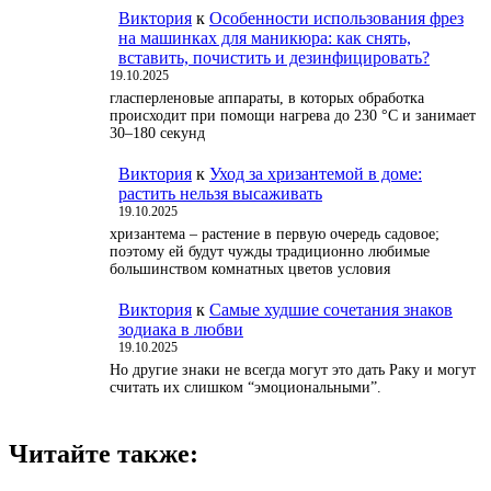
Виктория
к
Особенности использования фрез
на машинках для маникюра: как снять,
вставить, почистить и дезинфицировать?
19.10.2025
гласперленовые аппараты, в которых обработка
происходит при помощи нагрева до 230 °С и занимает
30–180 секунд
Виктория
к
Уход за хризантемой в доме:
растить нельзя высаживать
19.10.2025
хризантема – растение в первую очередь садовое;
поэтому ей будут чужды традиционно любимые
большинством комнатных цветов условия
Виктория
к
Самые худшие сочетания знаков
зодиака в любви
19.10.2025
Но другие знаки не всегда могут это дать Раку и могут
считать их слишком “эмоциональными”.
Читайте также: