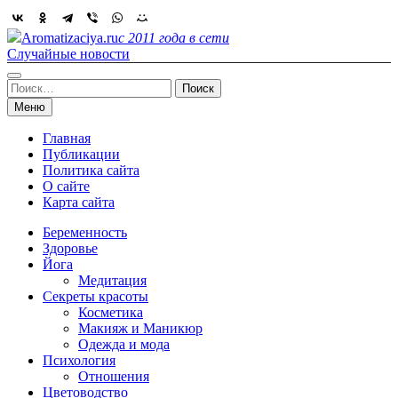
Skip
to
Aromatizaciya.ru
с 2011 года в сети
content
Случайные новости
Найти:
Меню
Главная
Публикации
Политика сайта
О сайте
Карта сайта
Беременность
Здоровье
Йога
Медитация
Секреты красоты
Косметика
Макияж и Маникюр
Одежда и мода
Психология
Отношения
Цветоводство