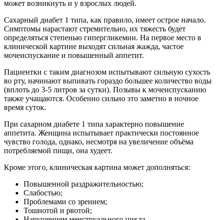
может возникнуть и у взрослых людей.
Сахарный диабет 1 типа, как правило, имеет острое начало.
Симптомы нарастают стремительно, их тяжесть будет
определяться степенью гипергликемии. На первое место в
клинической картине выходят сильная жажда, частое
мочеиспускание и повышенный аппетит.
Пациентки с таким диагнозом испытывают сильную сухость
во рту, начинают выпивать гораздо большее количество воды
(вплоть до 3-5 литров за сутки). Позывы к мочеиспусканию
также учащаются. Особенно сильно это заметно в ночное
время суток.
При сахарном диабете 1 типа характерно повышение
аппетита. Женщина испытывает практически постоянное
чувство голода, однако, несмотря на увеличение объёма
потребляемой пищи, она худеет.
Кроме этого, клиническая картина может дополняться:
Повышенной раздражительностью;
Слабостью;
Проблемами со зрением;
Тошнотой и рвотой;
Нарушением менструального цикла.