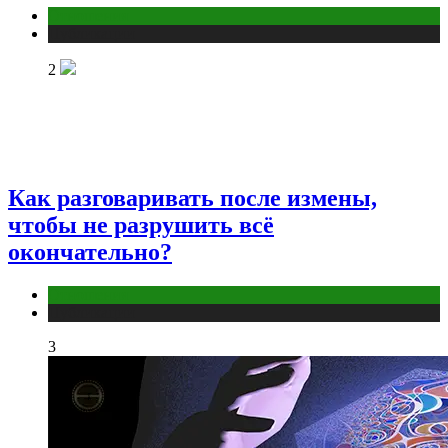
Отношения
Публикации
2
Как разговаривать после измены,
чтобы не разрушить всё
окончательно?
Отношения
Публикации
3