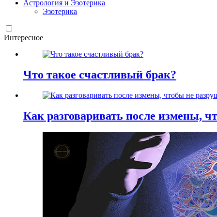
Астрология и Эзотерика
Эзотерика
Интересное
Что такое счастливый брак?
Как разговаривать после измены, ч