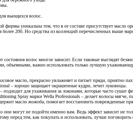
амы.
для вьющихся волос.
 фирмы уникальна тем, что в ее составе присутствует масло ор
ня более 200. Но средства из коллекций перечисленных выше ма
 состояния волос многое зависит. Если таковые выглядят безжиз
ми, объемными, важно использовать только лучшую ухаживающую
окосовое масло, прекрасно увлажняет и питает пряди, приятно па
ssional – хорошо защищает окрашенные кудри, лечит луковицы.
ve – подходит для ухаживания за локонами, которые часто сушат 
oning Spray марки Wella Professionals – делает волосы мягче, пи
 содержит масло жожоба, помогает восстановить поврежденные пр
но они могут не подойти именно вам. Ведь эффект зависит не тол
му перед тем, как покупать и использовать, лучше поговорить