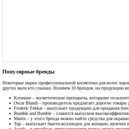
Популярные бренды
Некоторые марки профессиональной косметики для волос хорошо
других мало кто слышал. Назовем 10 брендов, на продукцию к
Kerastase – косметические препараты, которыми пользуют
Oscar Blandi – производитель предлагает дорогие товары 
Frederic Fekkai – выпускает продукцию для придания бле
Bumble and Bumble – славится выпуском высокоэффектив
Matrix – у этого бренда можно найти средства для окраши
Tigi – выпускает бьюти-коллекции для женщин, мужчин и
Aveda – в линейках, принадлежащих марке, много средств