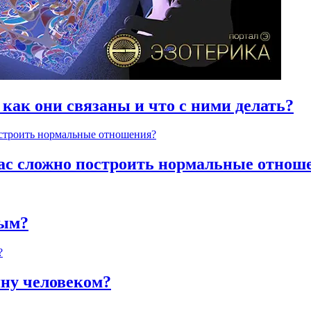
 как они связаны и что с ними делать?
час сложно построить нормальные отнош
ным?
яну человеком?