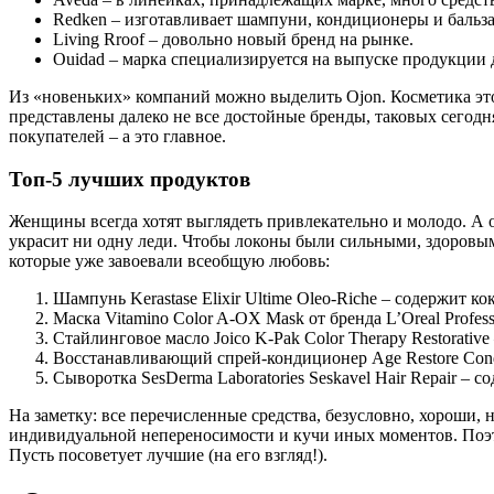
Redken – изготавливает шампуни, кондиционеры и бальз
Living Rroof – довольно новый бренд на рынке.
Ouidad – марка специализируется на выпуске продукции 
Из «новеньких» компаний можно выделить Ojon. Косметика этой
представлены далеко не все достойные бренды, таковых сегод
покупателей – а это главное.
Топ-5 лучших продуктов
Женщины всегда хотят выглядеть привлекательно и молодо. А от
украсит ни одну леди. Чтобы локоны были сильными, здоровы
которые уже завоевали всеобщую любовь:
Шампунь Kerastase Elixir Ultime Oleo-Riche – содержит к
Маска Vitamino Color A-OX Mask от бренда L’Oreal Profe
Стайлинговое масло Joico K-Pak Color Therapy Restorati
Восстанавливающий спрей-кондиционер Age Restore Conditi
Сыворотка SesDerma Laboratories Seskavel Hair Repair –
На заметку: все перечисленные средства, безусловно, хороши, 
индивидуальной непереносимости и кучи иных моментов. Поэто
Пусть посоветует лучшие (на его взгляд!).