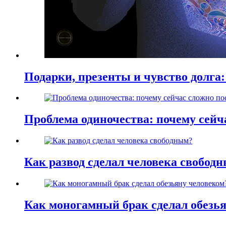
Подарки, презенты и чувство долга:
Проблема одиночества: почему сей
Как развод сделал человека свобод
Как моногамный брак сделал обезь