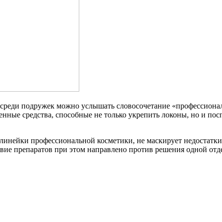
ре среди подружек можно услышать словосочетание «профессионал
твенные средства, способные не только укрепить локоны, но и 
линейки профессиональной косметики, не маскирует недостатки,
йствие препаратов при этом направлено против решения одной от