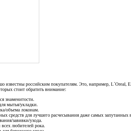
 известны российским покупателям. Это, например, L`Oreal, Este
оторых стоит обратить внимание:
ся знаменитости.
для мытья/укладки.
ска/объема локонам.
ных средств для лучшего расчесывания даже самых запутанных 
вания/завивки/ухода.
 всех любителей рока.
 для бережного ухода.