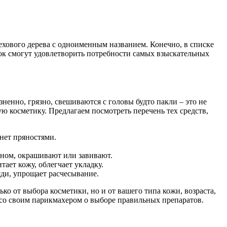
ехового дерева с одноименным названием. Конечно, в списке
рок смогут удовлетворить потребности самых взыскательных
ненно, грязно, свешиваются с головы будто пакли – это не
 косметику. Предлагаем посмотреть перечень тех средств,
хнет пряностями.
феном, окрашивают или завивают.
тает кожу, облегчает укладку.
яди, упрощает расчесывание.
ько от выбора косметики, но и от вашего типа кожи, возраста,
 со своим парикмахером о выборе правильных препаратов.