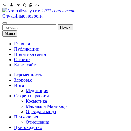
Skip
to
Aromatizaciya.ru
с 2011 года в сети
content
Случайные новости
Найти:
Меню
Главная
Публикации
Политика сайта
О сайте
Карта сайта
Беременность
Здоровье
Йога
Медитация
Секреты красоты
Косметика
Макияж и Маникюр
Одежда и мода
Психология
Отношения
Цветоводство