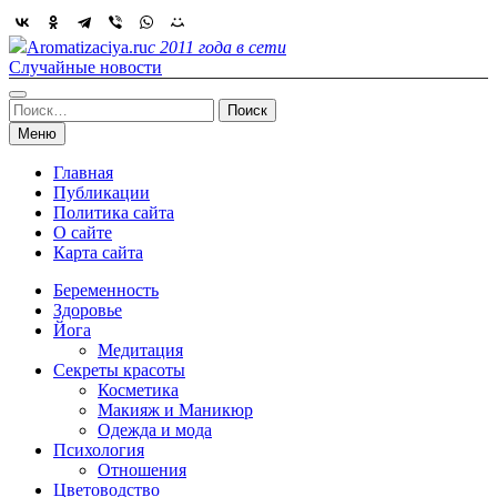
Skip
to
Aromatizaciya.ru
с 2011 года в сети
content
Случайные новости
Найти:
Меню
Главная
Публикации
Политика сайта
О сайте
Карта сайта
Беременность
Здоровье
Йога
Медитация
Секреты красоты
Косметика
Макияж и Маникюр
Одежда и мода
Психология
Отношения
Цветоводство