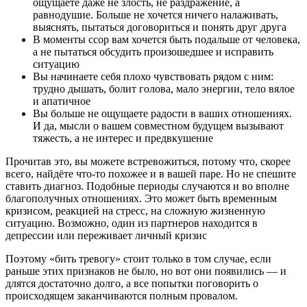
ощущаете даже не злость, не раздражение, а
равнодушие. Больше не хочется ничего налаживать,
выяснять, пытаться договориться и понять друг друга
В моменты ссор вам хочется быть подальше от человека,
а не пытаться обсудить произошедшее и исправить
ситуацию
Вы начинаете себя плохо чувствовать рядом с ним:
трудно дышать, болит голова, мало энергии, тело вялое
и апатичное
Вы больше не ощущаете радости в ваших отношениях.
И да, мысли о вашем совместном будущем вызывают
тяжесть, а не интерес и предвкушение
Прочитав это, вы можете встревожиться, потому что, скорее
всего, найдёте что-то похожее и в вашей паре. Но не спешите
ставить диагноз. Подобные периоды случаются и во вполне
благополучных отношениях. Это может быть временным
кризисом, реакцией на стресс, на сложную жизненную
ситуацию. Возможно, один из партнеров находится в
депрессии или переживает личный кризис
Поэтому «бить тревогу» стоит только в том случае, если
раньше этих признаков не было, но вот они появились — и
длятся достаточно долго, а все попытки поговорить о
происходящем заканчиваются полным провалом.