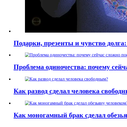
Подарки, презенты и чувство долга:
Проблема одиночества: почему сей
Как развод сделал человека свобод
Как моногамный брак сделал обезь