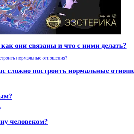
 как они связаны и что с ними делать?
час сложно построить нормальные отнош
ным?
яну человеком?