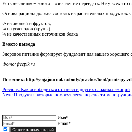
Есть не слишком много – означает не переедать. Не у всех это
Основа рациона должна состоять из растительных продуктов. С
½ из овощей и фруктов,
¼ из углеводов (крупы)
¼ из качественных источников белка
Вместо вывода
Здоровое питание формирует фундамент для вашего хорошего с
Фото: freepik.ru
Источник: http://yogajournal.ru/body/practice/food/printsipy-z
Навигация
Previous:
Как освободиться от гнева и других сложных эмоций
Next:
Продукты, которые помогут легче перенести менструаци
по
записям
Имя*
Email*