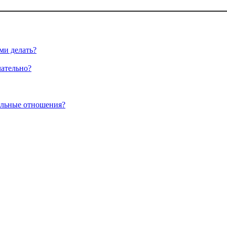
ми делать?
чательно?
альные отношения?