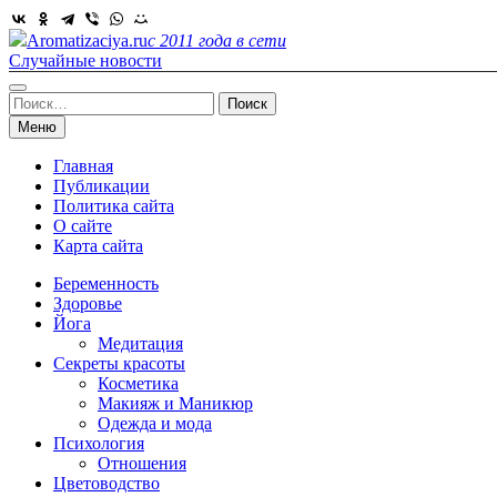
Skip
to
Aromatizaciya.ru
с 2011 года в сети
content
Случайные новости
Найти:
Меню
Главная
Публикации
Политика сайта
О сайте
Карта сайта
Беременность
Здоровье
Йога
Медитация
Секреты красоты
Косметика
Макияж и Маникюр
Одежда и мода
Психология
Отношения
Цветоводство