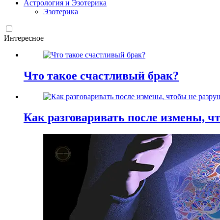
Астрология и Эзотерика
Эзотерика
Интересное
Что такое счастливый брак?
Как разговаривать после измены, ч