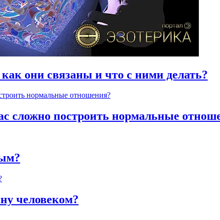
 как они связаны и что с ними делать?
час сложно построить нормальные отнош
ным?
яну человеком?