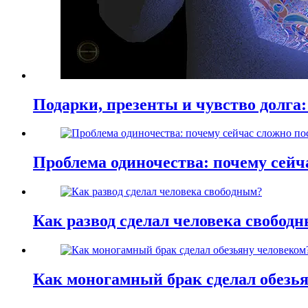
Подарки, презенты и чувство долга:
Проблема одиночества: почему сей
Как развод сделал человека свобод
Как моногамный брак сделал обезь