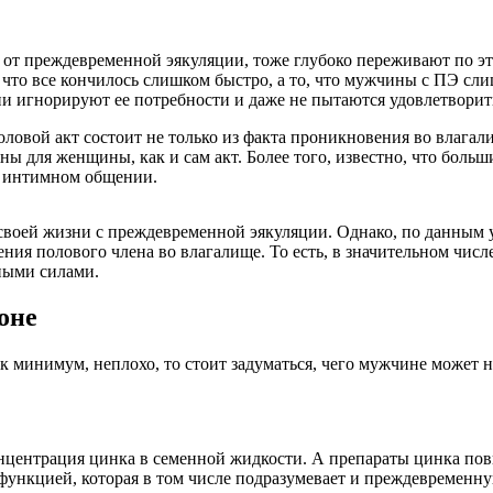
от преждевременной эякуляции, тоже глубоко переживают по эт
 то, что все кончилось слишком быстро, а то, что мужчины с ПЭ с
 игнорируют ее потребности и даже не пытаются удовлетворить
ловой акт состоит не только из факта проникновения во влагали
ны для женщины, как и сам акт. Более того, известно, что боль
и интимном общении.
своей жизни с преждевременной эякуляции. Однако, по данным у
ения полового члена во влагалище. То есть, в значительном чи
нными силами.
оне
к минимум, неплохо, то стоит задуматься, чего мужчине может 
нцентрация цинка в семенной жидкости. А препараты цинка пов
сфункцией, которая в том числе подразумевает и преждевременн