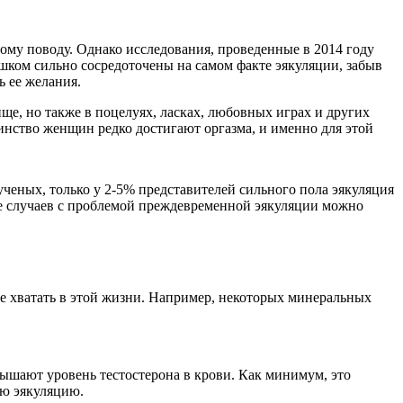
ому поводу. Однако исследования, проведенные в 2014 году
лишком сильно сосредоточены на самом факте эякуляции, забыв
 ее желания.
ще, но также в поцелуях, ласках, любовных играх и других
шинство женщин редко достигают оргазма, и именно для этой
ченых, только у 2-5% представителей сильного пола эякуляция
сле случаев с проблемой преждевременной эякуляции можно
не хватать в этой жизни. Например, некоторых минеральных
ышают уровень тестостерона в крови. Как минимум, это
ую эякуляцию.