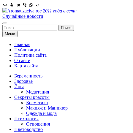
Skip
to
Aromatizaciya.ru
с 2011 года в сети
content
Случайные новости
Найти:
Меню
Главная
Публикации
Политика сайта
О сайте
Карта сайта
Беременность
Здоровье
Йога
Медитация
Секреты красоты
Косметика
Макияж и Маникюр
Одежда и мода
Психология
Отношения
Цветоводство