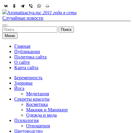
Skip
to
Aromatizaciya.ru
с 2011 года в сети
content
Случайные новости
Найти:
Меню
Главная
Публикации
Политика сайта
О сайте
Карта сайта
Беременность
Здоровье
Йога
Медитация
Секреты красоты
Косметика
Макияж и Маникюр
Одежда и мода
Психология
Отношения
Цветоводство