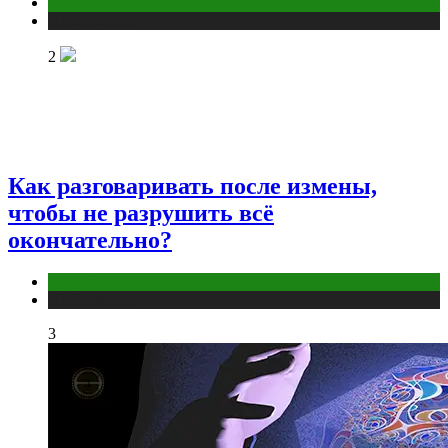
Отношения
Публикации
2
Как разговаривать после измены,
чтобы не разрушить всё
окончательно?
Отношения
Публикации
3