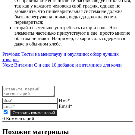
От правила «не есть после 18 часов» следует отказаться,
так как у каждого человека свой график, однако не
забывайте, что пищеварительная система не должна
быть перегружена ночью, ведь еда должна успеть
перевариться;
старайтесь меньше употреблять сахар и соль. Эти
элементы частенько присутствуют в еде, просто многие
об этом не знают. Например, сахар и соль содержатся
даже в обычном хлебе.
Навигация
Previous:
Тесты на менопаузу и овуляцию: обзор лучших
товаров
по
Next:
Витамин С и еще 10 добавок и витаминов для кожи
записям
Имя*
Email*
0
Комментарий
Похожие материалы