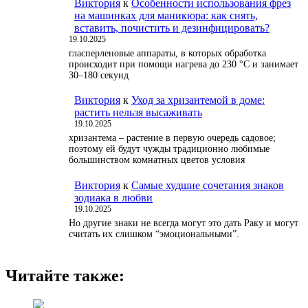
Виктория
к
Особенности использования фрез
на машинках для маникюра: как снять,
вставить, почистить и дезинфицировать?
19.10.2025
гласперленовые аппараты, в которых обработка
происходит при помощи нагрева до 230 °С и занимает
30–180 секунд
Виктория
к
Уход за хризантемой в доме:
растить нельзя высаживать
19.10.2025
хризантема – растение в первую очередь садовое;
поэтому ей будут чужды традиционно любимые
большинством комнатных цветов условия
Виктория
к
Самые худшие сочетания знаков
зодиака в любви
19.10.2025
Но другие знаки не всегда могут это дать Раку и могут
считать их слишком “эмоциональными”.
Читайте также: