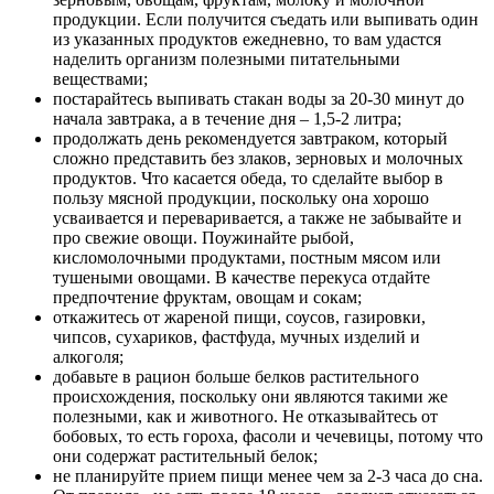
продукции. Если получится съедать или выпивать один
из указанных продуктов ежедневно, то вам удастся
наделить организм полезными питательными
веществами;
постарайтесь выпивать стакан воды за 20-30 минут до
начала завтрака, а в течение дня – 1,5-2 литра;
продолжать день рекомендуется завтраком, который
сложно представить без злаков, зерновых и молочных
продуктов. Что касается обеда, то сделайте выбор в
пользу мясной продукции, поскольку она хорошо
усваивается и переваривается, а также не забывайте и
про свежие овощи. Поужинайте рыбой,
кисломолочными продуктами, постным мясом или
тушеными овощами. В качестве перекуса отдайте
предпочтение фруктам, овощам и сокам;
откажитесь от жареной пищи, соусов, газировки,
чипсов, сухариков, фастфуда, мучных изделий и
алкоголя;
добавьте в рацион больше белков растительного
происхождения, поскольку они являются такими же
полезными, как и животного. Не отказывайтесь от
бобовых, то есть гороха, фасоли и чечевицы, потому что
они содержат растительный белок;
не планируйте прием пищи менее чем за 2-3 часа до сна.