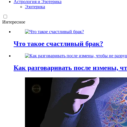
Астрология и Эзотерика
Эзотерика
Интересное
Что такое счастливый брак?
Как разговаривать после измены, ч