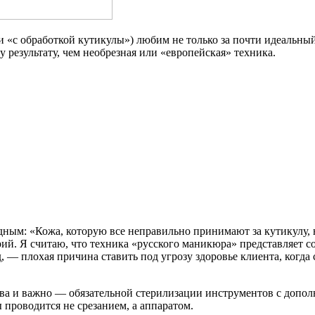
«с обработкой кутикулы») любим не только за почти идеальный 
 результату, чем необрезная или «европейская» техника.
едным: «Кожа, которую все неправильно принимают за кутикулу,
ий. Я считаю, что техника «русского маникюра» представляет с
яд, — плохая причина ставить под угрозу здоровье клиента, ког
тва и важно — обязательной стерилизации инструментов с допол
 проводится не срезанием, а аппаратом.