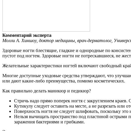
Комментарий эксперта
Молли А. Хиншоу, доктор медицины, врач-дерматолог, Универ
Здоровые ногти блестящие, гладкие и однородные по консистен
пустот под ногтем. Здоровые ногти не потрескавшиеся, не жес
Желательные характеристики ногтей включают свободный край,
Многие доступные уходовые средства утверждают, что улучшают
или дают какие-либо преимущества, помимо косметических.
Как правильно делать маникюр и педикюр?
Стричь надо прямо поперек ногтя с закруглением краев. О
Кутикулу следует оставить на месте, а не разрезать или
Поверхность ногтя не следует шлифовать, поскольку это 
Нельзя вычищать пространство под пластиной острыми п
заражения бактериями и грибками.