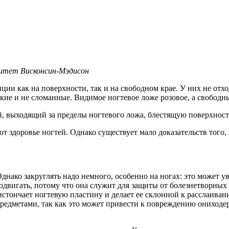
ситет Висконсин-Мэдисон
ции как на поверхности, так и на свободном крае. У них не отхо
ткие и не сломанные. Видимое ногтевое ложе розовое, а свобод
 выходящий за пределы ногтевого ложа, блестящую поверхность
 здоровье ногтей. Однако существует мало доказательств того,
днако закруглять надо немного, особенно на ногах: это может у
 отодвигать, потому что она служит для защиты от болезнетворны
истончает ногтевую пластину и делает ее склонной к расслаиван
редметами, так как это может привести к повреждению ониходе