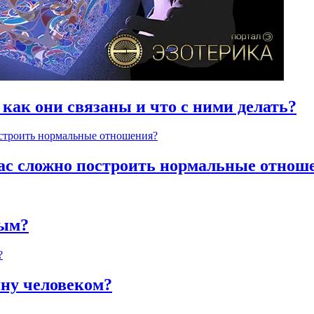
 как они связаны и что с ними делать?
час сложно построить нормальные отнош
ным?
яну человеком?