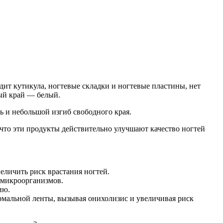
дит кутикула, ногтевые складки и ногтевые пластины, нет
ный край — белый.
 и небольшой изгиб свободного края.
 что эти продукты действительно улучшают качество ногтей
величить риск врастания ногтей.
х микроорганизмов.
ию.
рмальной ленты, вызывая онихолизис и увеличивая риск