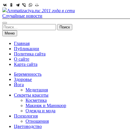
Skip
to
Aromatizaciya.ru
с 2011 года в сети
content
Случайные новости
Найти:
Меню
Главная
Публикации
Политика сайта
О сайте
Карта сайта
Беременность
Здоровье
Йога
Медитация
Секреты красоты
Косметика
Макияж и Маникюр
Одежда и мода
Психология
Отношения
Цветоводство