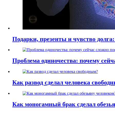
Подарки, презенты и чувство долга:
Проблема одиночества: почему сей
Как развод сделал человека свобод
Как моногамный брак сделал обезь