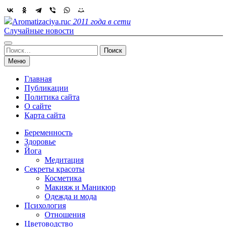
Skip
to
Aromatizaciya.ru
с 2011 года в сети
content
Случайные новости
Найти:
Меню
Главная
Публикации
Политика сайта
О сайте
Карта сайта
Беременность
Здоровье
Йога
Медитация
Секреты красоты
Косметика
Макияж и Маникюр
Одежда и мода
Психология
Отношения
Цветоводство