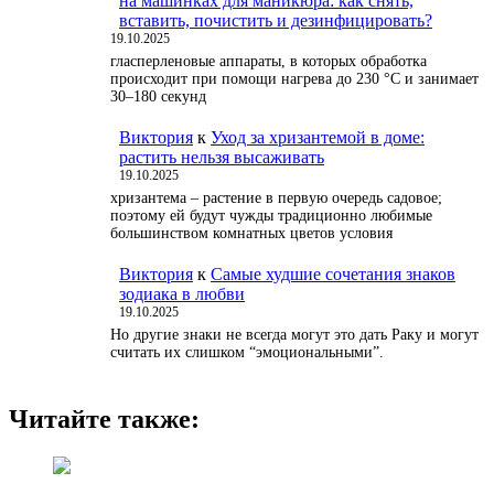
на машинках для маникюра: как снять,
вставить, почистить и дезинфицировать?
19.10.2025
гласперленовые аппараты, в которых обработка
происходит при помощи нагрева до 230 °С и занимает
30–180 секунд
Виктория
к
Уход за хризантемой в доме:
растить нельзя высаживать
19.10.2025
хризантема – растение в первую очередь садовое;
поэтому ей будут чужды традиционно любимые
большинством комнатных цветов условия
Виктория
к
Самые худшие сочетания знаков
зодиака в любви
19.10.2025
Но другие знаки не всегда могут это дать Раку и могут
считать их слишком “эмоциональными”.
Читайте также: