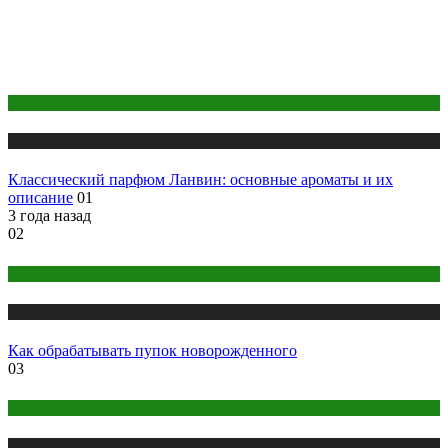
Одежда и мода
Публикации
Классический парфюм Ланвин: основные ароматы и их
описание
01
3 года назад
02
Здоровье
Публикации
Как обрабатывать пупок новорожденного
03
Здоровье
Публикации