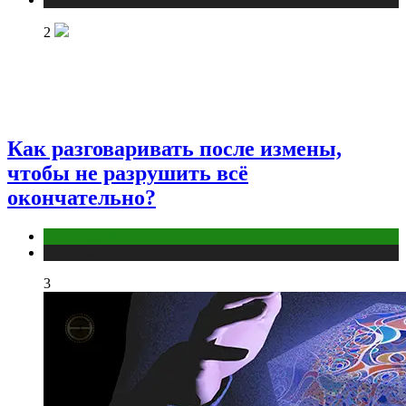
2
Как разговаривать после измены,
чтобы не разрушить всё
окончательно?
Отношения
Публикации
3