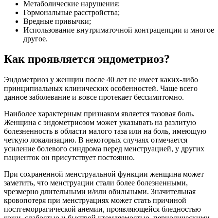
Метаболические нарушения;
Гормональные расстройства;
Вредные привычки;
Использование внутриматочной контрацепции и многое
другое.
Как проявляется эндометриоз?
Эндометриоз у женщин после 40 лет не имеет каких-либо
принципиальных клинических особенностей. Чаще всего
данное заболевание и вовсе протекает бессимптомно.
Наиболее характерным признаком является тазовая боль.
Женщина с эндометриозом может указывать на разлитую
болезненность в области малого таза или на боль, имеющую
четкую локализацию. В некоторых случаях отмечается
усиление болевого синдрома перед менструацией, у других
пациенток он присутствует постоянно.
При сохраненной менструальной функции женщина может
заметить, что менструации стали более болезненными,
чрезмерно длительными и/или обильными. Значительная
кровопотеря при менструациях может стать причиной
постгеморрагической анемии, проявляющейся бледностью
кожи, слабостью и быстрой утомляемостью, периодическими