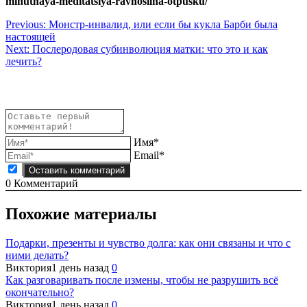
minutnaya-meditatsiya-ravnosilna-otpusku/
Навигация
Previous:
Монстр-инвалид, или если бы кукла Барби была
настоящей
по
Next:
Послеродовая субинволюция матки: что это и как
записям
лечить?
Имя*
Email*
0
Комментарий
Похожие материалы
Подарки, презенты и чувство долга: как они связаны и что с
ними делать?
Виктория
1 день назад
0
Как разговаривать после измены, чтобы не разрушить всё
окончательно?
Виктория
1 день назад
0