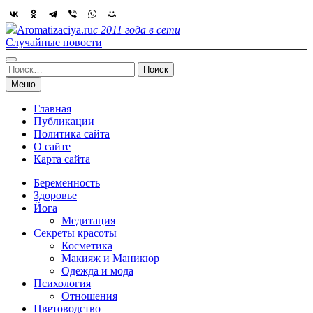
Skip
to
Aromatizaciya.ru
с 2011 года в сети
content
Случайные новости
Найти:
Меню
Главная
Публикации
Политика сайта
О сайте
Карта сайта
Беременность
Здоровье
Йога
Медитация
Секреты красоты
Косметика
Макияж и Маникюр
Одежда и мода
Психология
Отношения
Цветоводство