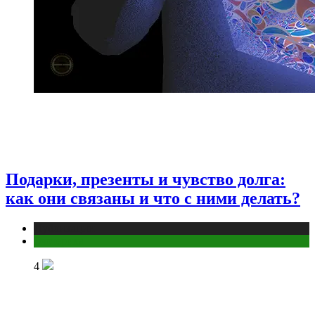
Подарки, презенты и чувство долга:
как они связаны и что с ними делать?
Публикации
Эзотерика
4