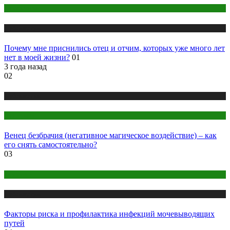
Психология
Публикации
Почему мне приснились отец и отчим, которых уже много лет
нет в моей жизни?
01
3 года назад
02
Публикации
Эзотерика
Венец безбрачия (негативное магическое воздействие) – как
его снять самостоятельно?
03
Здоровье
Публикации
Факторы риска и профилактика инфекций мочевыводящих
путей