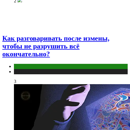
2
Как разговаривать после измены,
чтобы не разрушить всё
окончательно?
Отношения
Публикации
3