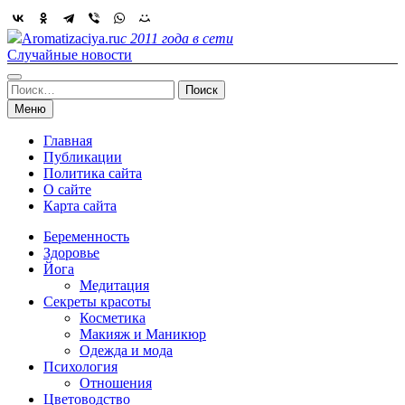
Skip
to
Aromatizaciya.ru
с 2011 года в сети
content
Случайные новости
Найти:
Меню
Главная
Публикации
Политика сайта
О сайте
Карта сайта
Беременность
Здоровье
Йога
Медитация
Секреты красоты
Косметика
Макияж и Маникюр
Одежда и мода
Психология
Отношения
Цветоводство