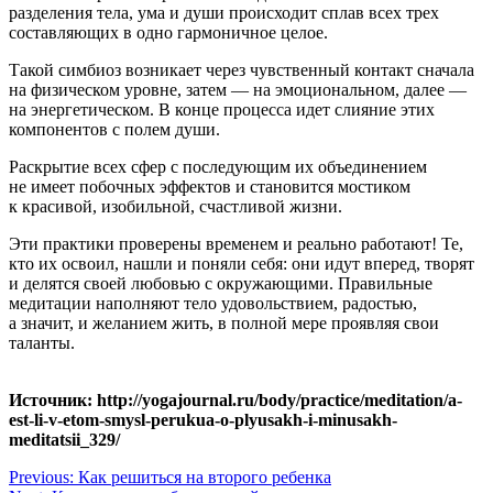
разделения тела, ума и души происходит сплав всех трех
составляющих в одно гармоничное целое.
Такой симбиоз возникает через чувственный контакт сначала
на физическом уровне, затем — на эмоциональном, далее —
на энергетическом. В конце процесса идет слияние этих
компонентов с полем души.
Раскрытие всех сфер с последующим их объединением
не имеет побочных эффектов и становится мостиком
к красивой, изобильной, счастливой жизни.
Эти практики проверены временем и реально работают! Те,
кто их освоил, нашли и поняли себя: они идут вперед, творят
и делятся своей любовью с окружающими. Правильные
медитации наполняют тело удовольствием, радостью,
а значит, и желанием жить, в полной мере проявляя свои
таланты.
Источник: http://yogajournal.ru/body/practice/meditation/a-
est-li-v-etom-smysl-perukua-o-plyusakh-i-minusakh-
meditatsii_329/
Навигация
Previous:
Как решиться на второго ребенка