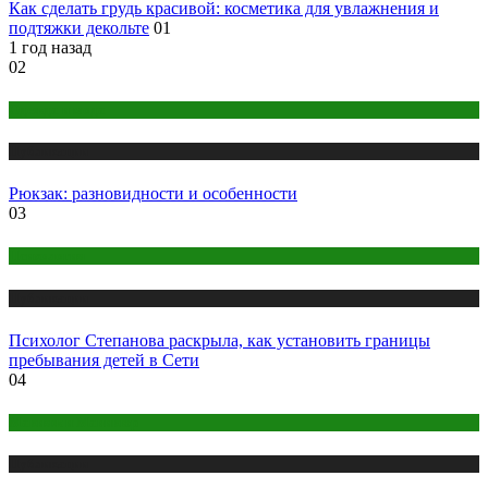
Как сделать грудь красивой: косметика для увлажнения и
подтяжки декольте
01
1 год назад
02
Одежда и мода
Публикации
Рюкзак: разновидности и особенности
03
Психология
Публикации
Психолог Степанова раскрыла, как установить границы
пребывания детей в Сети
04
Макияж и Маникюр
Публикации