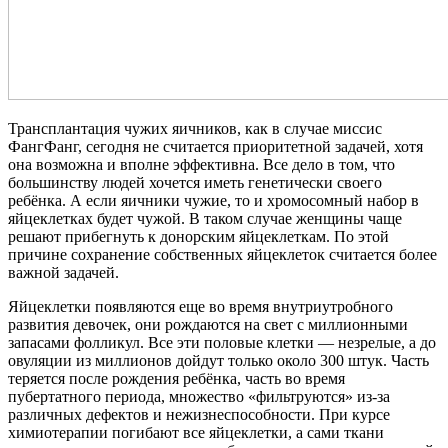
Трансплантация чужих яичников, как в случае миссис
ФангФанг, сегодня не считается приоритетной задачей, хотя
она возможна и вполне эффективна. Все дело в том, что
большинству людей хочется иметь генетически своего
ребёнка. А если яичники чужие, то и хромосомный набор в
яйцеклетках будет чужой. В таком случае женщины чаще
решают прибегнуть к донорским яйцеклеткам. По этой
причине сохранение собственных яйцеклеток считается более
важной задачей.
Яйцеклетки появляются еще во время внутриутробного
развития девочек, они рождаются на свет с миллионными
запасами фолликул. Все эти половые клетки — незрелые, а до
овуляции из миллионов дойдут только около 300 штук. Часть
теряется после рождения ребёнка, часть во время
пубертатного периода, множество «фильтруются» из-за
различных дефектов и нежизнеспособности. При курсе
химиотерапии погибают все яйцеклетки, а сами ткани