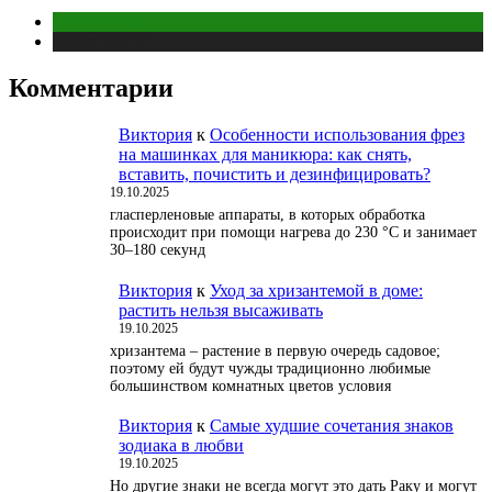
Отношения
Публикации
Комментарии
Виктория
к
Особенности использования фрез
на машинках для маникюра: как снять,
вставить, почистить и дезинфицировать?
19.10.2025
гласперленовые аппараты, в которых обработка
происходит при помощи нагрева до 230 °С и занимает
30–180 секунд
Виктория
к
Уход за хризантемой в доме:
растить нельзя высаживать
19.10.2025
хризантема – растение в первую очередь садовое;
поэтому ей будут чужды традиционно любимые
большинством комнатных цветов условия
Виктория
к
Самые худшие сочетания знаков
зодиака в любви
19.10.2025
Но другие знаки не всегда могут это дать Раку и могут