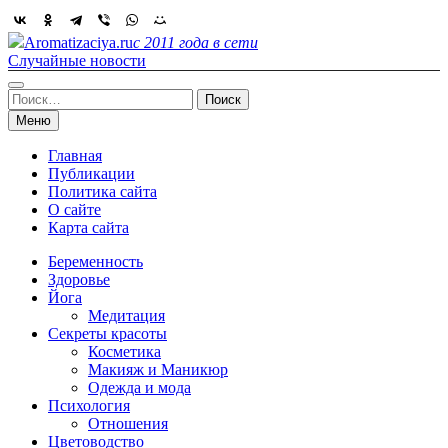
Skip
to
Aromatizaciya.ru
с 2011 года в сети
content
Случайные новости
Найти:
Меню
Главная
Публикации
Политика сайта
О сайте
Карта сайта
Беременность
Здоровье
Йога
Медитация
Секреты красоты
Косметика
Макияж и Маникюр
Одежда и мода
Психология
Отношения
Цветоводство