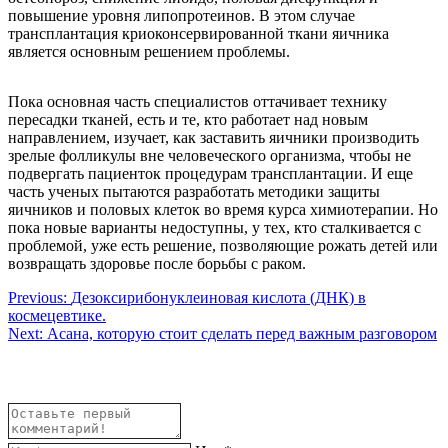
повышение уровня липопротеинов. В этом случае
трансплантация криоконсервированной ткани яичника
является основным решением проблемы.
Пока основная часть специалистов оттачивает технику
пересадки тканей, есть и те, кто работает над новым
направлением, изучает, как заставить яичники производить
зрелые фолликулы вне человеческого организма, чтобы не
подвергать пациенток процедурам трансплантации. И еще
часть ученых пытаются разработать методики защиты
яичников и половых клеток во время курса химиотерапии. Но
пока новые варианты недоступны, у тех, кто сталкивается с
проблемой, уже есть решение, позволяющие рожать детей или
возвращать здоровье после борьбы с раком.
Навигация
Previous:
Дезоксирибонуклеиновая кислота (ДНК) в
космецевтике.
по
Next:
Асана, которую стоит сделать перед важным разговором
записям