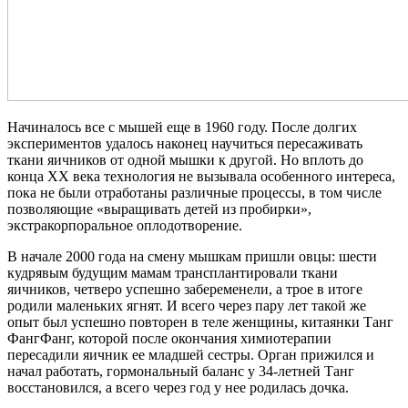
Начиналось все с мышей еще в 1960 году. После долгих
экспериментов удалось наконец научиться пересаживать
ткани яичников от одной мышки к другой. Но вплоть до
конца ХХ века технология не вызывала особенного интереса,
пока не были отработаны различные процессы, в том числе
позволяющие «выращивать детей из пробирки»,
экстракорпоральное оплодотворение.
В начале 2000 года на смену мышкам пришли овцы: шести
кудрявым будущим мамам трансплантировали ткани
яичников, четверо успешно забеременели, а трое в итоге
родили маленьких ягнят. И всего через пару лет такой же
опыт был успешно повторен в теле женщины, китаянки Танг
ФангФанг, которой после окончания химиотерапии
пересадили яичник ее младшей сестры. Орган прижился и
начал работать, гормональный баланс у 34-летней Танг
восстановился, а всего через год у нее родилась дочка.