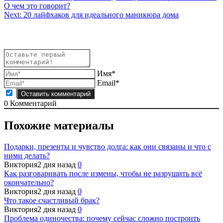
О чем это говорит?
по
Next:
20 лайфхаков для идеального маникюра дома
записям
Имя*
Email*
0
Комментарий
Похожие материалы
Подарки, презенты и чувство долга: как они связаны и что с
ними делать?
Виктория
2 дня назад
0
Как разговаривать после измены, чтобы не разрушить всё
окончательно?
Виктория
2 дня назад
0
Что такое счастливый брак?
Виктория
2 дня назад
0
Проблема одиночества: почему сейчас сложно построить