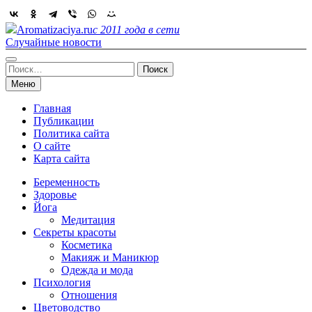
Skip
to
Aromatizaciya.ru
с 2011 года в сети
content
Случайные новости
Найти:
Меню
Главная
Публикации
Политика сайта
О сайте
Карта сайта
Беременность
Здоровье
Йога
Медитация
Секреты красоты
Косметика
Макияж и Маникюр
Одежда и мода
Психология
Отношения
Цветоводство