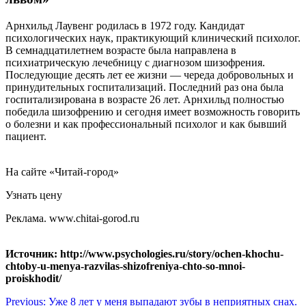
Арнхильд Лаувенг родилась в 1972 году. Кандидат
психологических наук, практикующий клинический психолог.
В семнадцатилетнем возрасте была направлена в
психиатрическую лечебницу с диагнозом шизофрения.
Последующие десять лет ее жизни — череда добровольных и
принудительных госпитализаций. Последний раз она была
госпитализирована в возрасте 26 лет. Арнхильд полностью
победила шизофрению и сегодня имеет возможность говорить
о болезни и как профессиональный психолог и как бывший
пациент.
На сайте «Читай-город»
Узнать цену
Реклама. www.chitai-gorod.ru
Источник: http://www.psychologies.ru/story/ochen-khochu-
chtoby-u-menya-razvilas-shizofreniya-chto-so-mnoi-
proiskhodit/
Навигация
Previous:
Уже 8 лет у меня выпадают зубы в неприятных снах.