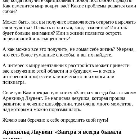
вы, когда получите официальный повод постоянно страдать?
Как изменится мир вокруг вас? Какие проблемы решатся сами
собой?
Может быть, так вы получите возможность открыто выражать
свои чувства? Плакать и злиться, когда захочется? Или так
будет больше внимания? Или в жизни появится острота
переживаний и насыщенность?
А как можно все это получить, не ломая себе жизнь? Уверена,
что есть более гуманные способы, и вы их найдете.
А интерес к миру ментальных расстройств может привести
вас к изучению этой области и в будущем — к очень
интересной профессии клинического психолога или
психиатра.
Советую Вам прекрасную книгу «Завтра я всегда была львом»
Арнхильд Лаувенг. Ее написала девушка, которая прошла
развитие и лечение шизофрении, там очень много моментов,
над которыми можно поразмышлять.
Желаю вам бережно к себе определить свой путь!
Арнхильд Лаувенг «Завтра я всегда бывала
львом»