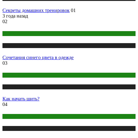
Секреты домашних тренировок
01
3 года назад
02
Одежда и мода
Публикации
Сочетания синего цвета в одежде
03
Одежда и мода
Публикации
Как начать шить?
04
Макияж и Маникюр
Публикации