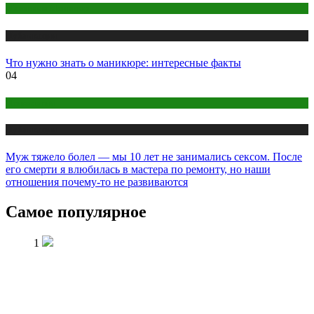
Макияж и Маникюр
Публикации
Что нужно знать о маникюре: интересные факты
04
Психология
Публикации
Муж тяжело болел — мы 10 лет не занимались сексом. После
его смерти я влюбилась в мастера по ремонту, но наши
отношения почему-то не развиваются
Самое популярное
1