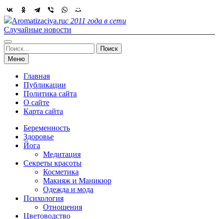
Skip
to
Aromatizaciya.ru
с 2011 года в сети
content
Случайные новости
Найти:
Меню
Главная
Публикации
Политика сайта
О сайте
Карта сайта
Беременность
Здоровье
Йога
Медитация
Секреты красоты
Косметика
Макияж и Маникюр
Одежда и мода
Психология
Отношения
Цветоводство