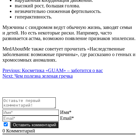
нарушенная координация движений.
высокий рост, большая голова.
незначительно сниженная фертильность.
гиперактивность.
Мужчины с синдромом ведут обычную жизнь, заводят семьи
и детей. Но есть некоторые риски. Например, часто
развивается астма, возможно появление признаков эпилепсии.
MedAboutMe также советует прочитать «Наследственные
заболевания: возможные причины», где рассказано о генных и
хромосомных аномалиях.
Навигация
Previous:
Косметика «GUAM» – заботится о вас
Next:
Чем полезна зеленая гречка
по
записям
Имя*
Email*
0
Комментарий