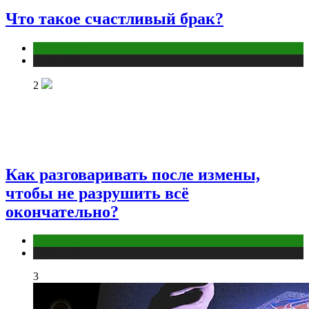
Что такое счастливый брак?
Отношения
Публикации
2
Как разговаривать после измены,
чтобы не разрушить всё
окончательно?
Отношения
Публикации
3