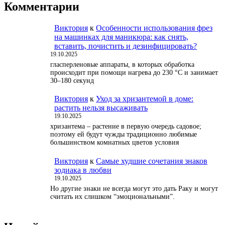
Комментарии
Виктория
к
Особенности использования фрез
на машинках для маникюра: как снять,
вставить, почистить и дезинфицировать?
19.10.2025
гласперленовые аппараты, в которых обработка
происходит при помощи нагрева до 230 °С и занимает
30–180 секунд
Виктория
к
Уход за хризантемой в доме:
растить нельзя высаживать
19.10.2025
хризантема – растение в первую очередь садовое;
поэтому ей будут чужды традиционно любимые
большинством комнатных цветов условия
Виктория
к
Самые худшие сочетания знаков
зодиака в любви
19.10.2025
Но другие знаки не всегда могут это дать Раку и могут
считать их слишком “эмоциональными”.