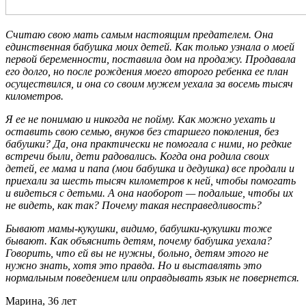
Считаю свою мать самым настоящим предателем. Она
единственная бабушка моих детей. Как только узнала о моей
первой беременности, поставила дом на продажу. Продавала
его долго, но после рождения моего второго ребенка ее план
осуществился, и она со своим мужем уехала за восемь тысяч
километров.
Я ее не понимаю и никогда не пойму. Как можно уехать и
оставить свою семью, внуков без старшего поколения, без
бабушки? Да, она практически не помогала с ними, но редкие
встречи были, дети радовались. Когда она родила своих
детей, ее мама и папа (мои бабушка и дедушка) все продали и
приехали за шесть тысяч километров к ней, чтобы помогать
и видеться с детьми. А она наоборот — подальше, чтобы их
не видеть, как так? Почему такая несправедливость?
Бывают мамы-кукушки, видимо, бабушки-кукушки тоже
бывают. Как объяснить детям, почему бабушка уехала?
Говорить, что ей вы не нужны, больно, детям этого не
нужно знать, хотя это правда. Но и выставлять это
нормальным поведением или оправдывать язык не повернется.
Марина, 36 лет