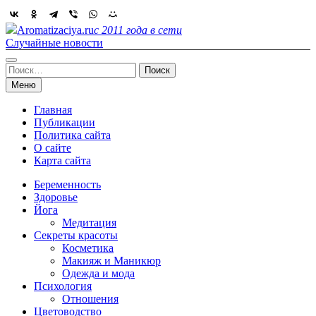
Skip
to
Aromatizaciya.ru
с 2011 года в сети
content
Случайные новости
Найти:
Меню
Главная
Публикации
Политика сайта
О сайте
Карта сайта
Беременность
Здоровье
Йога
Медитация
Секреты красоты
Косметика
Макияж и Маникюр
Одежда и мода
Психология
Отношения
Цветоводство