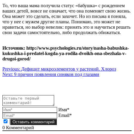
То, что ваша мама получила статус «бабушка» с рождением
ваших детей, вовсе не означает, что она поменяет свою жизнь.
Она может это сделать, если захочет. Но из письма я поняла,
что у нее с мужем другие планы. Понимаю, это может не
нравиться, но выбор невелик: принять это и научиться решать
свои задачи самостоятельно, либо продолжать обижаться.
Источник: http://www.psychologies.ru/story/nasha-babushka-
kukushka-i-predatel-kogda-ya-rodila-dvoikh-ona-sbezhala-v-
drugoi-gorod/
Навигация
Previous:
Дефицит микроэлементов у растений. Хлороз
Next:
9 причин появления синяков под глазами
по
записям
Имя*
Email*
0
Комментарий