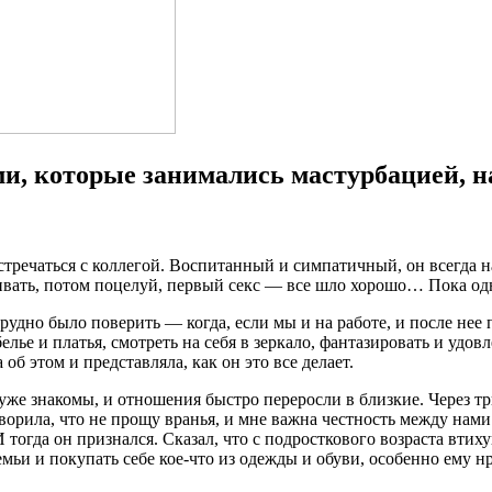
и, которые занимались мастурбацией, н
встречаться с коллегой. Воспитанный и симпатичный, он всегда 
ривать, потом поцелуй, первый секс — все шло хорошо… Пока од
трудно было поверить — когда, если мы и на работе, и после нее 
елье и платья, смотреть на себя в зеркало, фантазировать и удов
об этом и представляла, как он это все делает.
уже знакомы, и отношения быстро переросли в близкие. Через тр
оворила, что не прощу вранья, и мне важна честность между нами
 И тогда он признался. Сказал, что с подросткового возраста вти
мьи и покупать себе кое-что из одежды и обуви, особенно ему нр