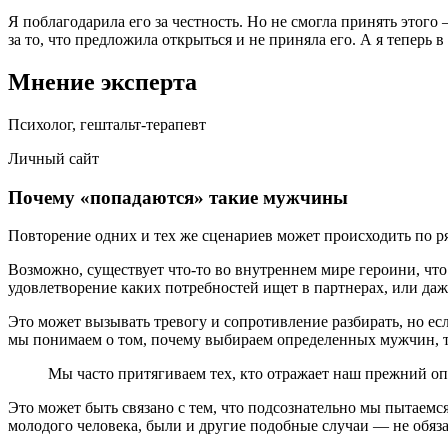
Я поблагодарила его за честность. Но не смогла принять этого
за то, что предложила открыться и не приняла его. А я теперь
Мнение эксперта
Психолог, гештальт-терапевт
Личный сайт
Почему «попадаются» такие мужчины
Повторение одних и тех же сценариев может происходить по ряд
Возможно, существует что-то во внутреннем мире героини, что 
удовлетворение каких потребностей ищет в партнерах, или да
Это может вызывать тревогу и сопротивление разбирать, но ес
мы понимаем о том, почему выбираем определенных мужчин, т
Мы часто притягиваем тех, кто отражает наш прежний оп
Это может быть связано с тем, что подсознательно мы пытаемс
молодого человека, были и другие подобные случаи — не обяз