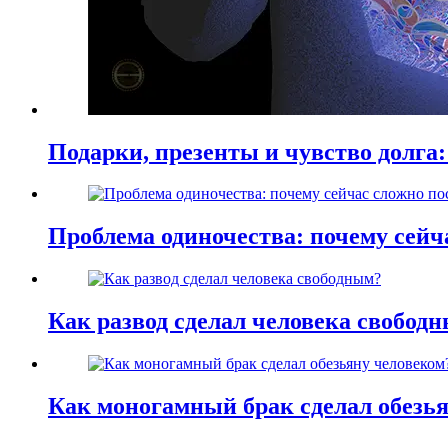
Подарки, презенты и чувство долга:
Проблема одиночества: почему сей
Как развод сделал человека свобод
Как моногамный брак сделал обезь