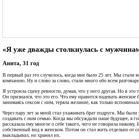
«Я уже дважды столкнулась с мужчинам
Анита, 31 год
В первый раз это случилось, когда мне было 25 лет. Мы стали 
компанию. Ну и слово за слово, стали много обо всем разгова
Я устроила сцену ревности, думая, что у него другая. Но в это 
Он признался, что это его. Что ему нравится надевать женское б
занимаясь сексом с ним, теряла желание, как только вспоминала 
Через пару лет за мной стал ухаживать брат подруги. Мы были 
создавать с ним семью. Когда мы обсуждали наше будущее, я г
рассказала ему многое о себе такого, чего не говорила никому.
собственный вид в женском. Потом он стал жить отдельно от се
выкладывал, но хранил их.