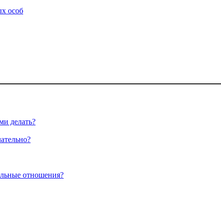
ых особ
ми делать?
чательно?
альные отношения?