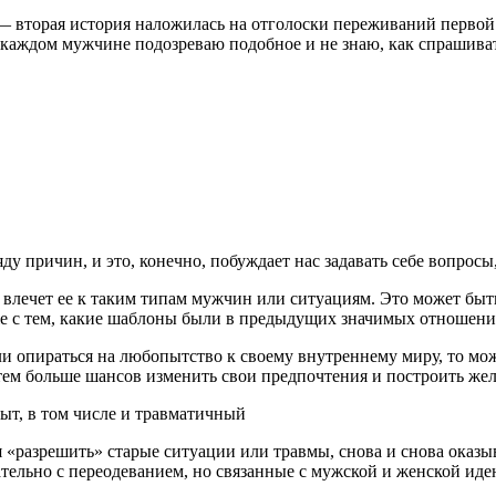
 — вторая история наложилась на отголоски переживаний первой.
 в каждом мужчине подозреваю подобное и не знаю, как спрашиват
у причин, и это, конечно, побуждает нас задавать себе вопросы
влечет ее к таким типам мужчин или ситуациям. Это может быть 
же с тем, какие шаблоны были в предыдущих значимых отношени
ли опираться на любопытство к своему внутреннему миру, то мож
ем больше шансов изменить свои предпочтения и построить же
ыт, в том числе и травматичный
я «разрешить» старые ситуации или травмы, снова и снова оказ
ательно с переодеванием, но связанные с мужской и женской ид