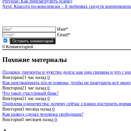
Навигация
Previous:
Как перезагрузить осанку
Next:
Красота по-королевски – 8 любимых средств коронованн
по
записям
Имя*
Email*
0
Комментарий
Похожие материалы
Подарки, презенты и чувство долга: как они связаны и что с ни
Виктория
21 час назад
0
Как разговаривать после измены, чтобы не разрушить всё окон
Виктория
21 час назад
0
Что такое счастливый брак?
Виктория
21 час назад
0
Проблема одиночества: почему сейчас сложно построить норм
Виктория
3 месяца назад
0
Как развод сделал человека свободным?
Виктория
5 месяцев назад
0