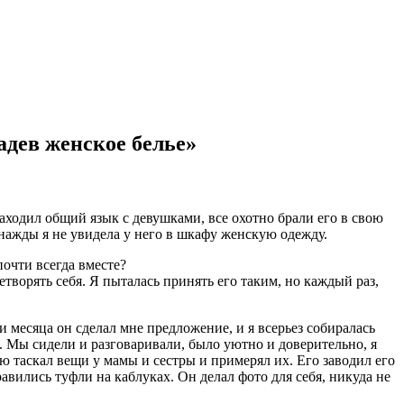
адев женское белье»
находил общий язык с девушками, все охотно брали его в свою
нажды я не увидела у него в шкафу женскую одежду.
почти всегда вместе?
летворять себя. Я пыталась принять его таким, но каждый раз,
и месяца он сделал мне предложение, и я всерьез собиралась
. Мы сидели и разговаривали, было уютно и доверительно, я
хую таскал вещи у мамы и сестры и примерял их. Его заводил его
авились туфли на каблуках. Он делал фото для себя, никуда не