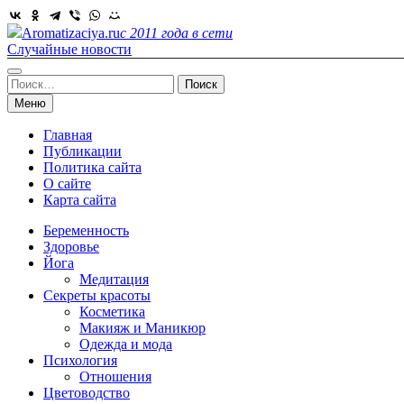
Skip
to
Aromatizaciya.ru
с 2011 года в сети
content
Случайные новости
Найти:
Меню
Главная
Публикации
Политика сайта
О сайте
Карта сайта
Беременность
Здоровье
Йога
Медитация
Секреты красоты
Косметика
Макияж и Маникюр
Одежда и мода
Психология
Отношения
Цветоводство