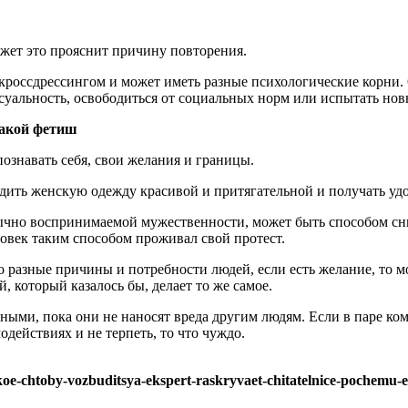
ожет это прояснит причину повторения.
кроссдрессингом и может иметь разные психологические корни.
ксуальность, освободиться от социальных норм или испытать но
такой фетиш
познавать себя, свои желания и границы.
дить женскую одежду красивой и притягательной и получать удо
бычно воспринимаемой мужественности, может быть способом сни
овек таким способом проживал свой протест.
о разные причины и потребности людей, если есть желание, то 
, который казалось бы, делает то же самое.
ыми, пока они не наносят вреда другим людям. Если в паре ком
действиях и не терпеть, то что чуждо.
koe-chtoby-vozbuditsya-ekspert-raskryvaet-chitatelnice-pochemu-