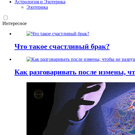
Астрология и Эзотерика
Эзотерика
Интересное
Что такое счастливый брак?
Как разговаривать после измены, ч