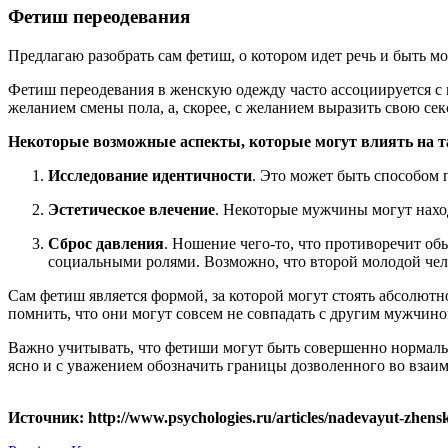
Фетиш переодевания
Предлагаю разобрать сам фетиш, о котором идет речь и быть м
Фетиш переодевания в женскую одежду часто ассоциируется с 
желанием смены пола, а, скорее, с желанием выразить свою се
Некоторые возможные аспекты, которые могут влиять на 
Исследование идентичности
. Это может быть способом 
Эстетическое влечение
. Некоторые мужчины могут нахо
Сброс давления
. Ношение чего-то, что противоречит о
социальными ролями. Возможно, что второй молодой чел
Сам фетиш является формой, за которой могут стоять абсолютн
помнить, что они могут совсем не совпадать с другим мужчиной
Важно учитывать, что фетиши могут быть совершенно нормальн
ясно и с уважением обозначить границы дозволенного во взаимо
Источник: http://www.psychologies.ru/articles/nadevayut-zhens