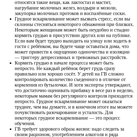
относятся такие вещи, как лактостаз и мастит,
нагрубание молочных желез, волдыри и мозоли,
закупорка молочных протоков и воспалённые соски.
Грудное вскармливание может вызвать стресс, если вы
склонны стесняться некоторого обнажения при близких.
Некоторым женщинам может быть неудобно и стыдно
кормить грудью в присутствии других или на публике.
Если вам будет трудно выходить на улицу или ходить в
гости с ребёнком, вы будете чаще оставаться дома, что
может привести к ощущению одиночества и изоляции
— триггеру депрессивных и тревожных расстройств.
Кормить грудью в начале процесса может быть
непросто. Не каждый ребёнок берет грудь сразу
правильно или хорошо сосёт. У детей на ГВ сложно
контролировать количество съеденного в отличие от
кормления из бутылочки. И хотя эксперты утверждают,
что достаточно оценивать прибавку в весе раз в неделю,
некоторым мамам без регулярного контроля приходится
непросто. Грудное вскармливание может оказаться
труднее, чем вы думаете, и в конечном итоге вы можете
почувствовать разочарование и усталость. Для
некоторых грудное вскармливание — это процесс
обучения.
ГВ требует здорового образа жизни: надо следить за
своим рационом, употреблением алкоголя и ряда