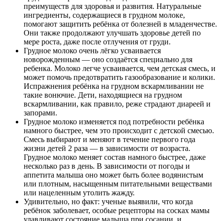
преимуществ для здоровья и развития. Натуральные
ингредиенты, содержащиеся в грудном молоке,
помогают защитить ребёнка от болезней в младенчестве.
Они также продолжают улучшать здоровье детей по
мере роста, даже после отлучения от груди.
Грудное молоко очень лёгко усваивается
новорожденным — оно создаётся специально для
ребенка. Молоко легче усваивается, чем детская смесь, и
может помочь предотвратить газообразование и колики.
Испражнения ребёнка на грудном вскармливании не
такие вонючие. Дети, находящиеся на грудном
вскармливании, как правило, реже страдают диареей и
запорами.
Грудное молоко изменяется под потребности ребёнка
намного быстрее, чем это происходит с детской смесью.
Смесь выбирают и меняют в течение первого года
жизни детей 2 раза — в зависимости от возраста.
Грудное молоко меняет состав намного быстрее, даже
несколько раз в день. В зависимости от погоды и
аппетита малыша оно может быть более водянистым
или плотным, насыщенным питательными веществами
или нацеленным утолить жажду.
Удивительно, но факт: ученые выявили, что когда
ребёнок заболевает, особые рецепторы на сосках мамы
улавливают состояние малыша при сосании, и