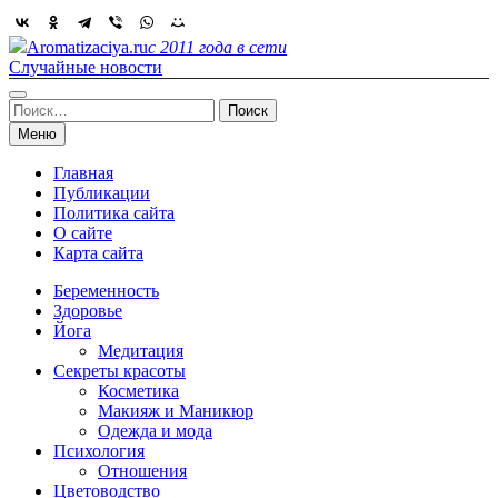
Skip
to
Aromatizaciya.ru
с 2011 года в сети
content
Случайные новости
Найти:
Меню
Главная
Публикации
Политика сайта
О сайте
Карта сайта
Беременность
Здоровье
Йога
Медитация
Секреты красоты
Косметика
Макияж и Маникюр
Одежда и мода
Психология
Отношения
Цветоводство