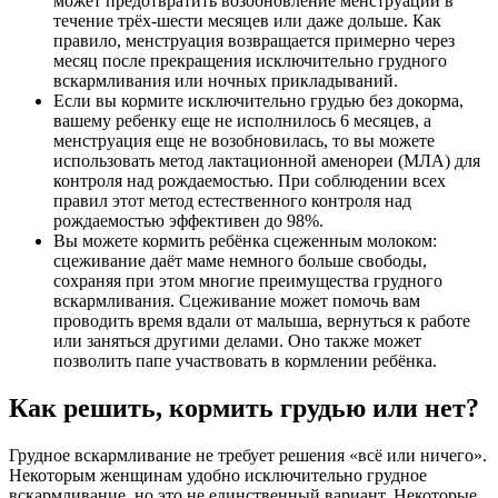
может предотвратить возобновление менструации в
течение трёх-шести месяцев или даже дольше. Как
правило, менструация возвращается примерно через
месяц после прекращения исключительно грудного
вскармливания или ночных прикладываний.
Если вы кормите исключительно грудью без докорма,
вашему ребенку еще не исполнилось 6 месяцев, а
менструация еще не возобновилась, то вы можете
использовать метод лактационной аменореи (МЛА) для
контроля над рождаемостью. При соблюдении всех
правил этот метод естественного контроля над
рождаемостью эффективен до 98%.
Вы можете кормить ребёнка сцеженным молоком:
сцеживание даёт маме немного больше свободы,
сохраняя при этом многие преимущества грудного
вскармливания. Сцеживание может помочь вам
проводить время вдали от малыша, вернуться к работе
или заняться другими делами. Оно также может
позволить папе участвовать в кормлении ребёнка.
Как решить, кормить грудью или нет?
Грудное вскармливание не требует решения «всё или ничего».
Некоторым женщинам удобно исключительно грудное
вскармливание, но это не единственный вариант. Некоторые