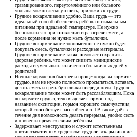
травмированного, переутомлённого или больного
малыша можно легко утешить, приложив к груди.
Грудное вскармливание удобно. Ваша грудь — это
идеальный способ обеспечить ребёнка оптимальным
питанием при идеальной температуре. Не нужно
беспокоиться о приготовлении и разогреве смеси, а
после кормления не нужно мыть бутылочки.
Грудное вскармливание экономично: не нужно будет
покупать смесь, бутылочки и расходные материалы.
Грудное вскармливание также помогает сохранить
здоровье ребенка, что может снизить медицинские
расходы и уменьшить количество больничных дней у
родителей.
Ночные кормления быстрее и проще: когда вы кормите
грудью, вам не нужно полностью просыпаться, вставать,
делать смесь и греть бутылочки посреди ночи. Грудное
вскармливание также может быть расслабляющим. Пока
вы кормите грудью, тело выделяет гормон под
названием окситоцин, гормон хорошего самочувствия,
который способствует расслаблению. ГВ также даёт в
течение дня возможность делать перерывы, удобно сесть
и провести время со своим ребёнком.
Задерживает менструацию и служит естественным
противозачаточным средством: грудное вскармливание