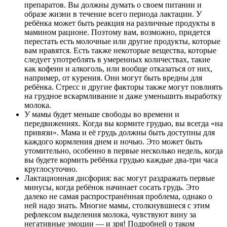
препаратов. Вы должны думать о своем питании и
образе жизни в течение всего периода лактации. У
ребёнка может быть реакция на различные продукты в
мамином рационе. Поэтому вам, возможно, придется
перестать есть молочные или другие продукты, которые
вам нравятся. Есть также некоторые вещества, которые
следует употреблять в умеренных количествах, такие
как кофеин и алкоголь, или вообще отказаться от них,
например, от курения. Они могут быть вредны для
ребёнка. Стресс и другие факторы также могут повлиять
на грудное вскармливание и даже уменьшить выработку
молока.
У мамы будет меньше свободы во времени и
передвижениях. Когда вы кормите грудью, вы всегда «на
привязи». Мама и её грудь должны быть доступны для
каждого кормления днем ​​и ночью. Это может быть
утомительно, особенно в первые несколько недель, когда
вы будете кормить ребёнка грудью каждые два-три часа
круглосуточно.
Лактационная дисфория: вас могут раздражать первые
минусы, когда ребёнок начинает сосать грудь. Это
далеко не самая распространённая проблема, однако о
ней надо знать. Многие мамы, столкнувшиеся с этим
рефлексом выделения молока, чувствуют вину за
негативные эмоции — и зря! Подробней о таком