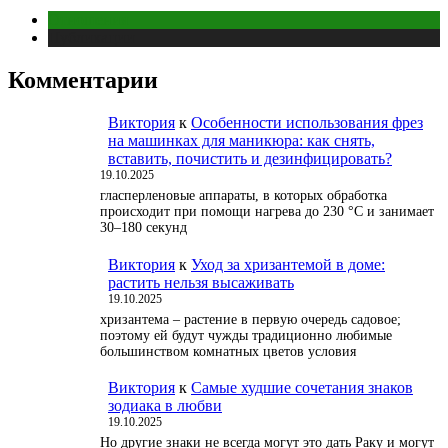
Отношения
Публикации
Комментарии
Виктория
к
Особенности использования фрез
на машинках для маникюра: как снять,
вставить, почистить и дезинфицировать?
19.10.2025
гласперленовые аппараты, в которых обработка
происходит при помощи нагрева до 230 °С и занимает
30–180 секунд
Виктория
к
Уход за хризантемой в доме:
растить нельзя высаживать
19.10.2025
хризантема – растение в первую очередь садовое;
поэтому ей будут чужды традиционно любимые
большинством комнатных цветов условия
Виктория
к
Самые худшие сочетания знаков
зодиака в любви
19.10.2025
Но другие знаки не всегда могут это дать Раку и могут