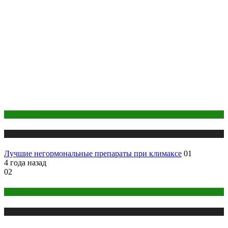
Здоровье
Публикации
Лучшие негормональные препараты при климаксе
01
4 года назад
02
Отношения
Публикации