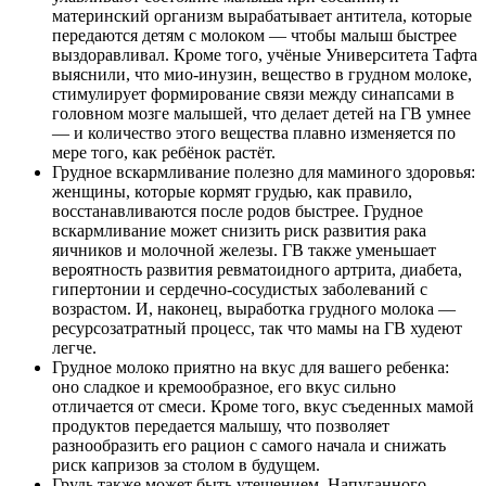
материнский организм вырабатывает антитела, которые
передаются детям с молоком — чтобы малыш быстрее
выздоравливал. Кроме того, учёные Университета Тафта
выяснили, что мио-инузин, вещество в грудном молоке,
стимулирует формирование связи между синапсами в
головном мозге малышей, что делает детей на ГВ умнее
— и количество этого вещества плавно изменяется по
мере того, как ребёнок растёт.
Грудное вскармливание полезно для маминого здоровья:
женщины, которые кормят грудью, как правило,
восстанавливаются после родов быстрее. Грудное
вскармливание может снизить риск развития рака
яичников и молочной железы. ГВ также уменьшает
вероятность развития ревматоидного артрита, диабета,
гипертонии и сердечно-сосудистых заболеваний с
возрастом. И, наконец, выработка грудного молока —
ресурсозатратный процесс, так что мамы на ГВ худеют
легче.
Грудное молоко приятно на вкус для вашего ребенка:
оно сладкое и кремообразное, его вкус сильно
отличается от смеси. Кроме того, вкус съеденных мамой
продуктов передается малышу, что позволяет
разнообразить его рацион с самого начала и снижать
риск капризов за столом в будущем.
Грудь также может быть утешением. Напуганного,