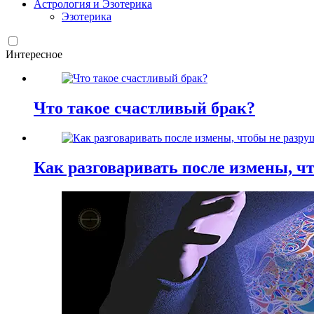
Астрология и Эзотерика
Эзотерика
Интересное
Что такое счастливый брак?
Как разговаривать после измены, ч