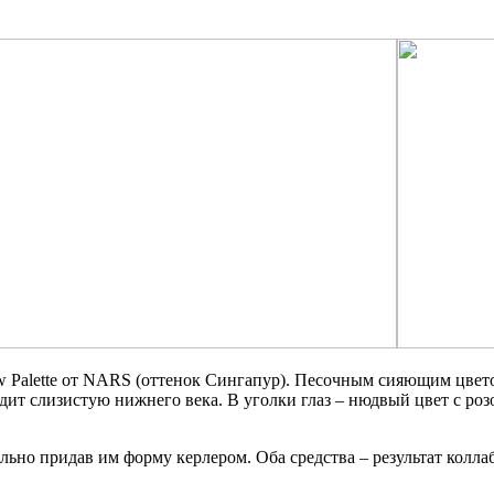
ow Palette от NARS (оттенок Сингапур). Песочным сияющим цвето
ит слизистую нижнего века. В уголки глаз – нюдвый цвет с ро
но придав им форму керлером. Оба средства – результат коллабор