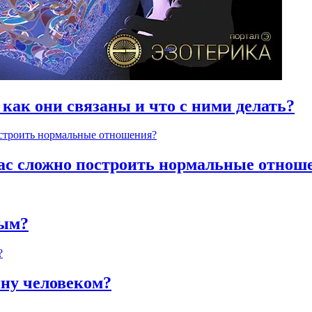
 как они связаны и что с ними делать?
час сложно построить нормальные отнош
ным?
яну человеком?