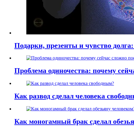
Подарки, презенты и чувство долга:
Проблема одиночества: почему сей
Как развод сделал человека свобод
Как моногамный брак сделал обезь