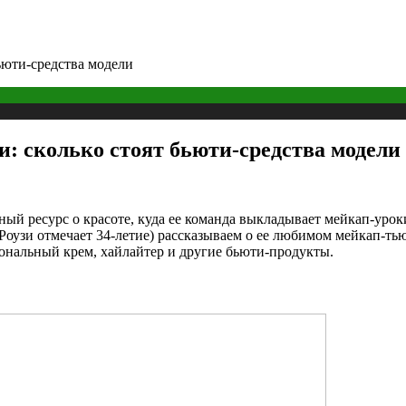
ьюти-средства модели
: сколько стоят бьюти-средства модели
ый ресурс о красоте, куда ее команда выкладывает мейкап-уроки
, Роузи отмечает 34-летие) рассказываем о ее любимом мейкап-ть
тональный крем, хайлайтер и другие бьюти-продукты.