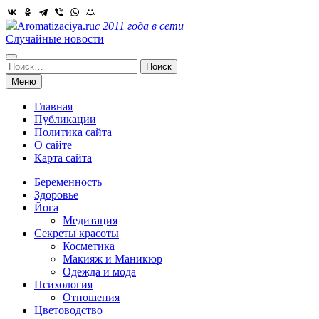
Skip
to
Aromatizaciya.ru
с 2011 года в сети
content
Случайные новости
Найти:
Меню
Главная
Публикации
Политика сайта
О сайте
Карта сайта
Беременность
Здоровье
Йога
Медитация
Секреты красоты
Косметика
Макияж и Маникюр
Одежда и мода
Психология
Отношения
Цветоводство