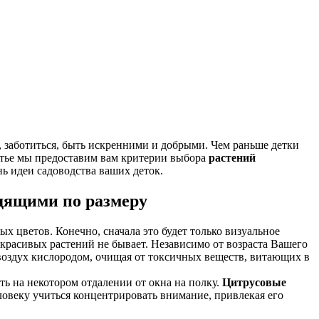
 заботиться, быть искренними и добрыми. Чем раньше детки
татье мы предоставим вам критерии выбора
растений
ь идеи садоводства ваших деток.
одящими по размеру
 цветов. Конечно, сначала это будет только визуальное
екрасивых растений не бывает. Независимо от возраста Вашего
воздух кислородом, очищая от токсичных веществ, витающих в
ть на некотором отдалении от окна на полку.
Цитрусовые
ловеку учиться концентрировать внимание, привлекая его