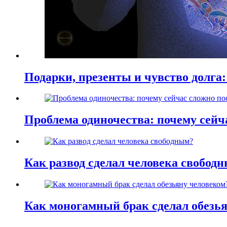
Подарки, презенты и чувство долга:
Проблема одиночества: почему сей
Как развод сделал человека свобод
Как моногамный брак сделал обезь