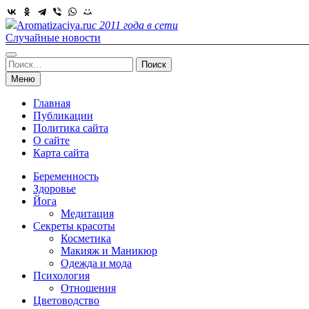
Skip
to
Aromatizaciya.ru
с 2011 года в сети
content
Случайные новости
Найти:
Меню
Главная
Публикации
Политика сайта
О сайте
Карта сайта
Беременность
Здоровье
Йога
Медитация
Секреты красоты
Косметика
Макияж и Маникюр
Одежда и мода
Психология
Отношения
Цветоводство