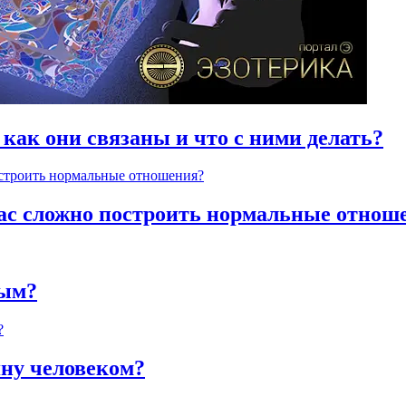
 как они связаны и что с ними делать?
час сложно построить нормальные отнош
ным?
яну человеком?