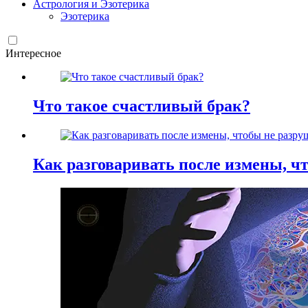
Астрология и Эзотерика
Эзотерика
Интересное
Что такое счастливый брак?
Как разговаривать после измены, ч