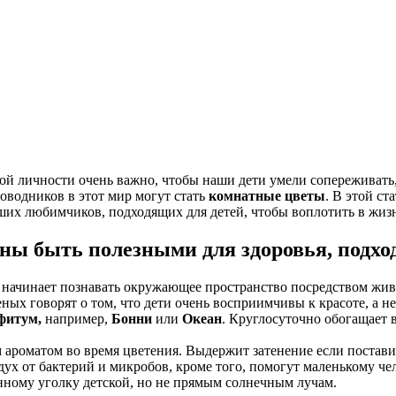
ой личности очень важно, чтобы наши дети умели сопереживать,
оводников в этот мир могут стать
комнатные цветы
. В этой с
ших любимчиков, подходящих для детей, чтобы воплотить в жизн
ны быть полезными для здоровья, подх
начинает познавать окружающее пространство посредством живых
ных говорят о том, что дети очень восприимчивы к красоте, а н
фитум,
например,
Бонни
или
Океан
. Круглосуточно обогащает 
 ароматом во время цветения. Выдержит затенение если постави
дух от бактерий и микробов, кроме того, помогут маленькому че
нному уголку детской, но не прямым солнечным лучам.