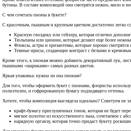
бутоны. В составе композиций они смотрятся нежно, мило и н
С чем сочетать пионы в букете?
С красочным, пышным и крупным цветком достаточно легко со
Красную гвоздику или гейхеру, которая отлично дополни
Тюльпаны или циннии, которые делают еще более нежны
Флоксы, астры и хризантемы, которые хорошо смотрятся
Темные ирисы, создающие контраст с белыми и кремовы
Кроме этого, к пионам можно добавить декоративный лук, лист
пышными «шариками» самых разных цветов.
Яркая упаковка: нужна ли она пионам?
Для того, чтобы оформить букет с пионами, флористы использу
полиэтилен, и гофрированную бумагу подходящего оттенка.
Хотите, чтобы композиция выглядела идеально? Советуем не з
крафт-бумагу приглушенных тонов, которая не будет пере
мягкое полотно из искусственного льна, сочетаемое с а
нарядную органзу, которая точно придаст букету роскошн