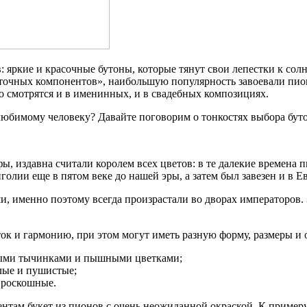
 яркие и красочные бутоны, которые тянут свои лепестки к солн
еточных компонентов», наибольшую популярность завоевали пи
о смотрятся и в именинных, и в свадебных композициях.
 любимому человеку? Давайте поговорим о тонкостях выбора буто
, издавна считали королем всех цветов: в те далекие времена 
олии еще в пятом веке до нашей эры, а затем был завезен и в Е
именно поэтому всегда произрастали во дворах императоров. З
ок и гармонию, при этом могут иметь разную форму, размеры и 
тыми тычинками и пышными цветками;
лые и пушистые;
 роскошные.
ентам букет из пионов с очень неожиданной окраской. К пример