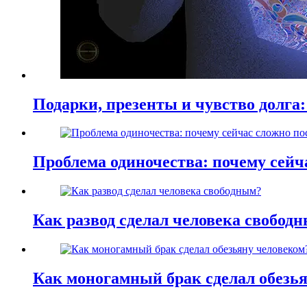
Подарки, презенты и чувство долга:
Проблема одиночества: почему сей
Как развод сделал человека свобод
Как моногамный брак сделал обезь