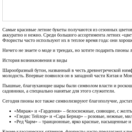
Самые красивые летние букеты получаются из сезонных цветов:
аккуратно и нежно. Среди большого ассортимента летних «цв
Флористы часто используют их в теплое время года: они хорош
Ничего не знаете о моде и трендах, но хотите подарить пионы
История возникновения и виды
Шарообразный бутон, названный в честь древнегреческой нимфы
молодость. Впервые появился он в западной части Китая и Монг
Пышные, благоухающие шары были символом власти и роскоши, 
садовники, а специально нанятые для этого служители.
Сегодня пионы все также символизируют благополучие, достат
«Мираж» и «Гардения» – белоснежные, сияющие, с жел
«Гледис Тейлор» и «Сара Бернар» – розовые, нежные, ми
«Ред Чарм» – траиционные, ярко красные, насыщенные и
Кроме классических оттенков, флористы часто предлагают кли