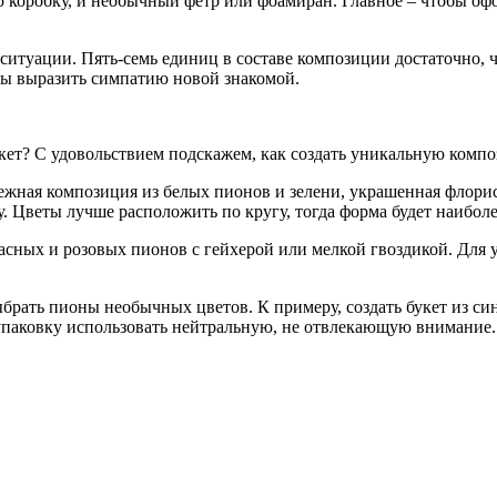
 коробку, и необычный фетр или фоамиран. Главное – чтобы оф
 от ситуации. Пять-семь единиц в составе композиции достаточно
обы выразить симпатию новой знакомой.
укет? С удовольствием подскажем, как создать уникальную комп
ежная композиция из белых пионов и зелени, украшенная флорист
у. Цветы лучше расположить по кругу, тогда форма будет наибол
асных и розовых пионов с гейхерой или мелкой гвоздикой. Для у
ыбрать пионы необычных цветов. К примеру, создать букет из с
упаковку использовать нейтральную, не отвлекающую внимание.