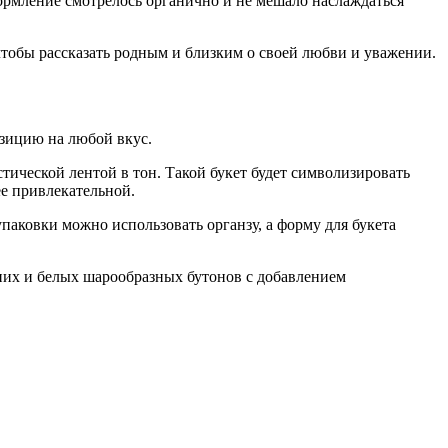
ормление смотрелось органично и не мешало наслаждаться
, чтобы рассказать родным и близким о своей любви и уважении.
озицию на любой вкус.
ической лентой в тон. Такой букет будет символизировать
ее привлекательной.
паковки можно использовать органзу, а форму для букета
иних и белых шарообразных бутонов с добавлением