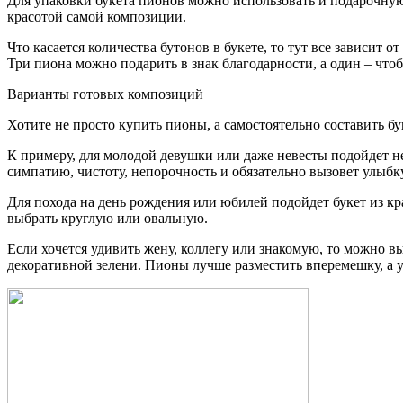
Для упаковки букета пионов можно использовать и подарочную
красотой самой композиции.
Что касается количества бутонов в букете, то тут все зависит
Три пиона можно подарить в знак благодарности, а один – чт
Варианты готовых композиций
Хотите не просто купить пионы, а самостоятельно составить б
К примеру, для молодой девушки или даже невесты подойдет н
симпатию, чистоту, непорочность и обязательно вызовет улыбк
Для похода на день рождения или юбилей подойдет букет из кр
выбрать круглую или овальную.
Если хочется удивить жену, коллегу или знакомую, то можно в
декоративной зелени. Пионы лучше разместить вперемешку, а 