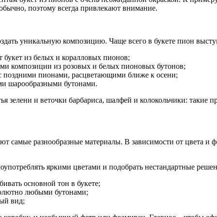
еобычно, поэтому всегда привлекают внимание.
здать уникальную композицию. Чаще всего в букете пион высту
т букет из белых и коралловых пионов;
ми композиции из розовых и белых пионовых бутонов;
 с поздними пионами, расцветающими ближе к осени;
ми шарообразными бутонами.
ья зелени и веточки барбариса, шалфей и колокольчики: такие п
ют самые разнообразные материалы. В зависимости от цвета и ф
лоупотреблять яркими цветами и подобрать нестандартные решен
бивать основной тон в букете;
бсолютно любыми бутонами;
ый вид;