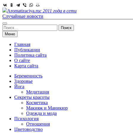
Skip
to
Aromatizaciya.ru
с 2011 года в сети
content
Случайные новости
Найти:
Меню
Главная
Публикации
Политика сайта
О сайте
Карта сайта
Беременность
Здоровье
Йога
Медитация
Секреты красоты
Косметика
Макияж и Маникюр
Одежда и мода
Психология
Отношения
Цветоводство