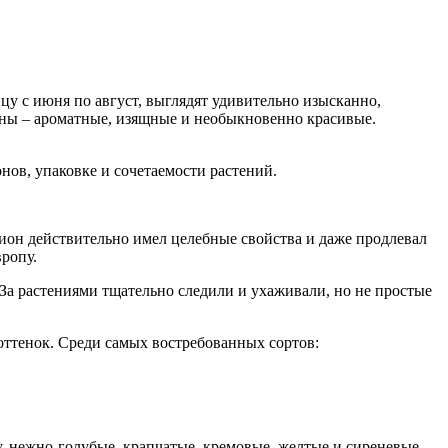
цу с июня по август, выглядят удивительно изысканно,
оны – ароматные, изящные и необыкновенно красивые.
нов, упаковке и сочетаемости растений.
пион действительно имел целебные свойства и даже продлевал
вропу.
а растениями тщательно следили и ухаживали, но не простые
оттенок. Среди самых востребованных сортов:
у, нежно-голубые, крапчатые, кремовые, желтые и сиреневые