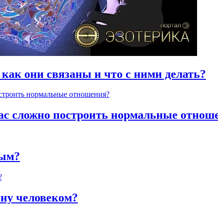
 как они связаны и что с ними делать?
час сложно построить нормальные отнош
ным?
яну человеком?