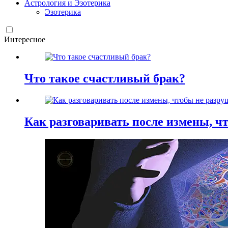
Астрология и Эзотерика
Эзотерика
Интересное
Что такое счастливый брак?
Как разговаривать после измены, ч