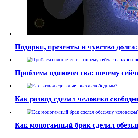
Подарки, презенты и чувство долга:
Проблема одиночества: почему сей
Как развод сделал человека свобод
Как моногамный брак сделал обезь