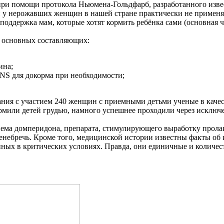
при помощи протокола Ньюмена-Гольдфарб, разработанного из
 у нерожавших женщин в нашей стране практически не применяе
 поддержка мам, которые хотят кормить ребёнка сами (основная 
х основных составляющих:
ина;
NS для докорма при необходимости;
ния с участием 240 женщин с приемными детьми ученые в качес
рмили детей грудью, намного успешнее проходили через исклю
иема домперидона, препарата, стимулирующего выработку прола
небречь. Кроме того, медицинской истории известны факты об
ых в критических условиях. Правда, они единичные и количест