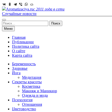
Skip
to
Aromatizaciya.ru
с 2011 года в сети
content
Случайные новости
Найти:
Меню
Главная
Публикации
Политика сайта
О сайте
Карта сайта
Беременность
Здоровье
Йога
Медитация
Секреты красоты
Косметика
Макияж и Маникюр
Одежда и мода
Психология
Отношения
Цветоводство