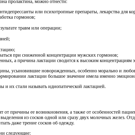
она пролактина, можно отнести:
нтидепрессанты или психотропные препараты, лекарства для ко
аботка гормонов;
ультате травм или операции;
зней;
ктацию;
оваться при сниженной концентрации мужских гормонов;
нных, а причина лактации сводится к высоким концентрациям э
нщины, усыновившие новорожденных, особенно морально и любов
формировании лактации большое значение имела именно эмоцион
ы и их стали называть идиопатической лактацией.
от причины ее возникновения, а также от особенностей пациент
выделения из сосков одной или сразу двух молочных желез. Отд
пать даже трение сосков об одежду.
они следующие: