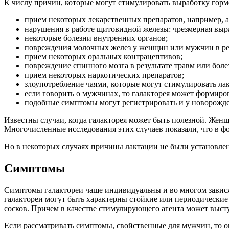
К числу причин, которые могут стимулировать выработку горм
прием некоторых лекарственных препаратов, например, а
нарушения в работе щитовидной железы: чрезмерная выр
некоторые болезни внутренних органов;
повреждения молочных желез у женщин или мужчин в рез
прием некоторых оральных контрацептивов;
повреждение спинного мозга в результате травм или боле
прием некоторых наркотических препаратов;
злоупотребление чаями, которые могут стимулировать ла
если говорить о мужчинах, то галакторея может формир
подобные симптомы могут регистрировать и у новорожде
Известны случаи, когда галакторея может быть полезной. Же
Многочисленные исследования этих случаев показали, что в 
Но в некоторых случаях причины лактации не были установлен
Симптомы
Симптомы галактореи чаще индивидуальны и во многом зависят 
галактореи могут быть характерны стойкие или периодические 
сосков. Причем в качестве стимулирующего агента может высту
Если рассматривать симптомы, свойственные для мужчин, то 