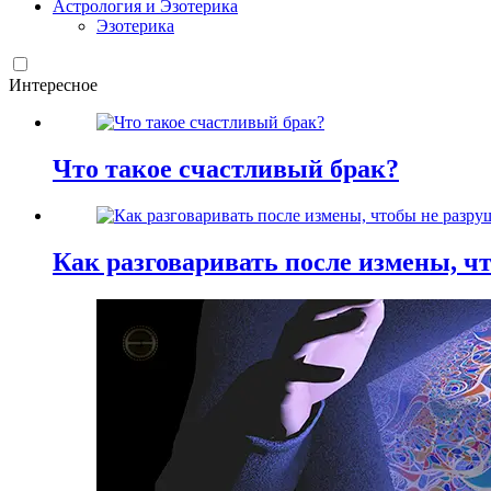
Астрология и Эзотерика
Эзотерика
Интересное
Что такое счастливый брак?
Как разговаривать после измены, ч