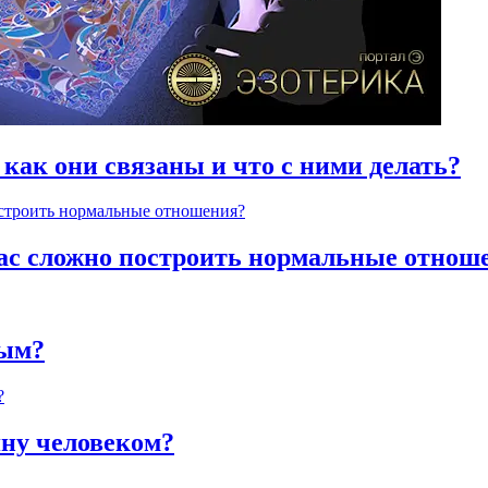
 как они связаны и что с ними делать?
час сложно построить нормальные отнош
ным?
яну человеком?