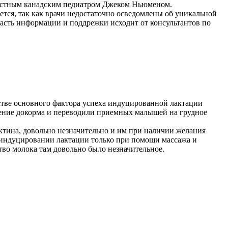
вестным канадским педиатром Джеком Ньюменом.
тся, так как врачи недостаточно осведомлены об уникальной
часть информации и поддрежки исходит от консультантов по
тве основного фактора успеха индуцированной лактации
чение докорма и переводили приемных малышей на грудное
ктина, довольно незначительно и им при наличии желания
 индуцировании лактации только при помощи массажа и
во молока там довольно было незначительное.