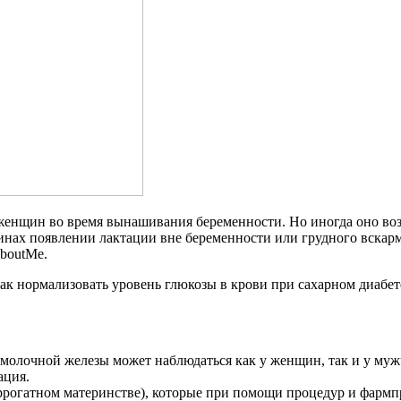
енщин во время вынашивания беременности. Но иногда оно возни
чинах появлении лактации вне беременности или грудного вска
AboutMe.
ак нормализовать уровень глюкозы в крови при сахарном диабет
з молочной железы может наблюдаться как у женщин, так и у м
ация.
ррогатном материнстве), которые при помощи процедур и фармп