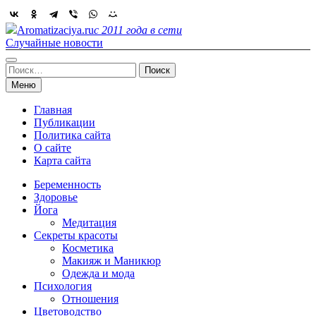
Skip
to
Aromatizaciya.ru
с 2011 года в сети
content
Случайные новости
Найти:
Меню
Главная
Публикации
Политика сайта
О сайте
Карта сайта
Беременность
Здоровье
Йога
Медитация
Секреты красоты
Косметика
Макияж и Маникюр
Одежда и мода
Психология
Отношения
Цветоводство