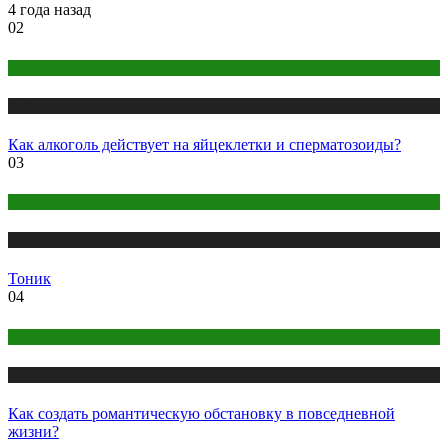
4 года назад
02
Беременность
Публикации
Как алкоголь действует на яйцеклетки и сперматозоиды?
03
Косметика
Публикации
Тоник
04
Отношения
Публикации
Как создать романтическую обстановку в повседневной
жизни?