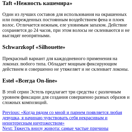
Taft «Нежность кашемира»
Один из лучших составов для использования на окрашенных
или поврежденных постоянным воздействием фена и плоек
волос. Отличается нежным, еле уловимым запахом. Действие
сохраняется до 24 часов, при этом волосы не склеиваются и не
выглядят неопрятными.
Schwarzkopf «Silhouette»
Прекрасный вариант для каждодневного применения на
локонах любого типа. Обладает мощным фиксирующим
действием и совершенно не утяжеляет и не склеивает локоны.
Estel «Всегда On-line»
В этой серии Эстель предлагает три средства с различным
уровнем фиксации для создания совершенно разных образов и
сложных композиций.
Навигация
Previous:
«Когда рядом со мной и парнем появляется любая
девушка, я начинаю чувствовать себя некрасивым и
по
неинтересным ничтожеством»
записям
Next:
Тяжесть внизу живота: самые частые причины