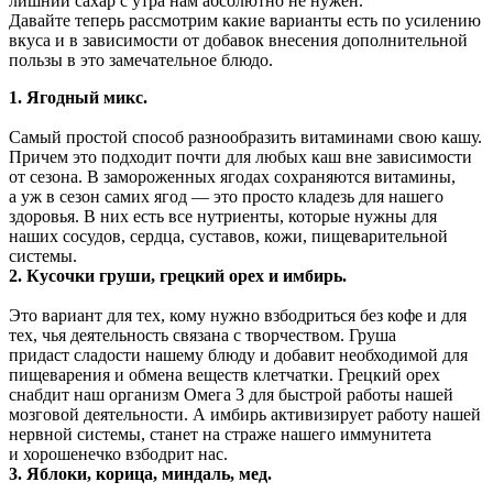
лишний сахар с утра нам абсолютно не нужен.
Давайте теперь рассмотрим какие варианты есть по усилению
вкуса и в зависимости от добавок внесения дополнительной
пользы в это замечательное блюдо.
1. Ягодный микс.
Самый простой способ разнообразить витаминами свою кашу.
Причем это подходит почти для любых каш вне зависимости
от сезона. В замороженных ягодах сохраняются витамины,
а уж в сезон самих ягод — это просто кладезь для нашего
здоровья. В них есть все нутриенты, которые нужны для
наших сосудов, сердца, суставов, кожи, пищеварительной
системы.
2. Кусочки груши, грецкий орех и имбирь.
Это вариант для тех, кому нужно взбодриться без кофе и для
тех, чья деятельность связана с творчеством. Груша
придаст сладости нашему блюду и добавит необходимой для
пищеварения и обмена веществ клетчатки. Грецкий орех
снабдит наш организм Омега 3 для быстрой работы нашей
мозговой деятельности. А имбирь активизирует работу нашей
нервной системы, станет на страже нашего иммунитета
и хорошенечко взбодрит нас.
3. Яблоки, корица, миндаль, мед.