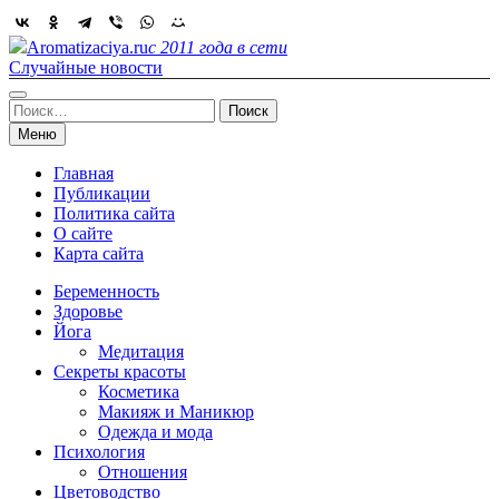
Skip
to
Aromatizaciya.ru
с 2011 года в сети
content
Случайные новости
Найти:
Меню
Главная
Публикации
Политика сайта
О сайте
Карта сайта
Беременность
Здоровье
Йога
Медитация
Секреты красоты
Косметика
Макияж и Маникюр
Одежда и мода
Психология
Отношения
Цветоводство