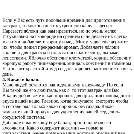
Если у Вас есть чуть побольше времени для приготовления
завтрака, то можно сделать утреннюю кашу — десерт.
Нарезаете яблоки как вам нравиться, но не очень мелко.
И буквально на сковороде на среднем огне делаете их слегка
мягкими, добавляете корицу и мед. Минуту две еще держите
их, чтобы пошел прекрасный аромат. Добавляете яблоки
к каше и для красоты и пользы посыпаете миндальными
лепестками. Яблочко обеспечит клетчаткой, корица обеспечит
хорошую работу пищеварения, миндаль обеспечит витамином
Е, а значит красотой и мед создаст хорошее настроение на весь
день.
4.
Какао и банан.
Мало людей остаются равнодушными к шоколаду. Но если
Вы такой же его любитель, как я, то этот завтрак для Вас.
В кашу добавляете какао порошок для придания шоколадного
вкуса вашей каше. Главное, когда покупаете, смотрите чтобы
в составе был только какао порошок без сахара. Какао
замечательный продукт для укрепления вашей сердечно-
сосудистой системы.
Добавьте в вашу кашу еще банан, просто нарезав его
кусочками. Какао содержит дофамин — гормона
удовольствия. Банан помимо калия, который обеспечит вам