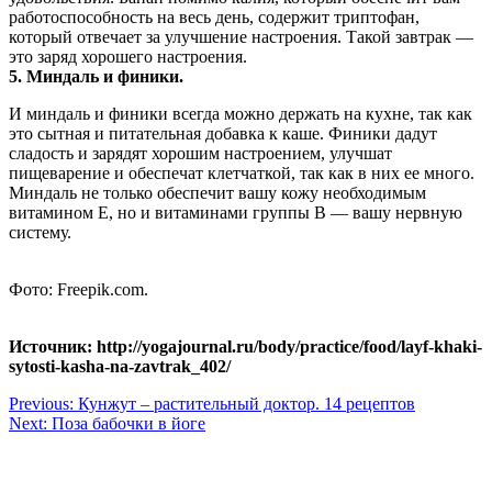
работоспособность на весь день, содержит триптофан,
который отвечает за
улучшение настроения. Такой завтрак —
это заряд хорошего настроения.
5.
Миндаль и финики.
И миндаль и финики всегда можно держать на кухне, так как
это сытная и питательная добавка к каше. Финики дадут
сладость и зарядят хорошим настроением, улучшат
пищеварение и обеспечат клетчаткой, так как в них ее много.
Миндаль не только обеспечит вашу кожу необходимым
витамином Е, но и витаминами группы В — вашу нервную
систему.
Фото: Freepik.com.
Источник: http://yogajournal.ru/body/practice/food/layf-khaki-
sytosti-kasha-na-zavtrak_402/
Навигация
Previous:
Кунжут – растительный доктор. 14 рецептов
Next:
Поза бабочки в йоге
по
записям