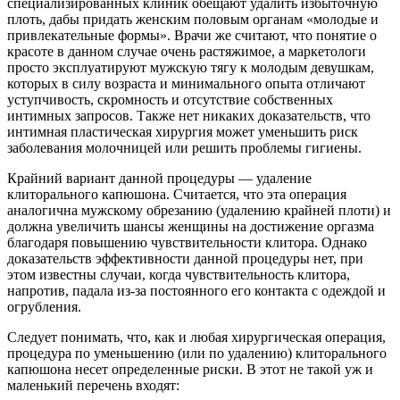
специализированных клиник обещают удалить избыточную
плоть, дабы придать женским половым органам «молодые и
привлекательные формы». Врачи же считают, что понятие о
красоте в данном случае очень растяжимое, а маркетологи
просто эксплуатируют мужскую тягу к молодым девушкам,
которых в силу возраста и минимального опыта отличают
уступчивость, скромность и отсутствие собственных
интимных запросов. Также нет никаких доказательств, что
интимная пластическая хирургия может уменьшить риск
заболевания молочницей или решить проблемы гигиены.
Крайний вариант данной процедуры — удаление
клиторального капюшона. Считается, что эта операция
аналогична мужскому обрезанию (удалению крайней плоти) и
должна увеличить шансы женщины на достижение оргазма
благодаря повышению чувствительности клитора. Однако
доказательств эффективности данной процедуры нет, при
этом известны случаи, когда чувствительность клитора,
напротив, падала из-за постоянного его контакта с одеждой и
огрубления.
Следует понимать, что, как и любая хирургическая операция,
процедура по уменьшению (или по удалению) клиторального
капюшона несет определенные риски. В этот не такой уж и
маленький перечень входят: