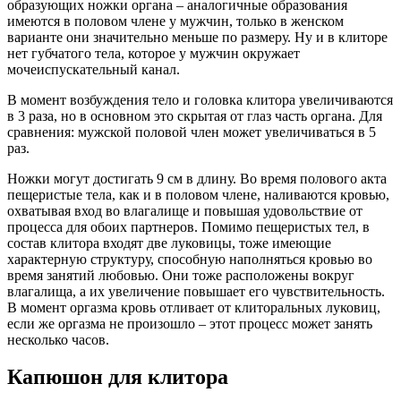
образующих ножки органа – аналогичные образования
имеются в половом члене у мужчин, только в женском
варианте они значительно меньше по размеру. Ну и в клиторе
нет губчатого тела, которое у мужчин окружает
мочеиспускательный канал.
В момент возбуждения тело и головка клитора увеличиваются
в 3 раза, но в основном это скрытая от глаз часть органа. Для
сравнения: мужской половой член может увеличиваться в 5
раз.
Ножки могут достигать 9 см в длину. Во время полового акта
пещеристые тела, как и в половом члене, наливаются кровью,
охватывая вход во влагалище и повышая удовольствие от
процесса для обоих партнеров. Помимо пещеристых тел, в
состав клитора входят две луковицы, тоже имеющие
характерную структуру, способную наполняться кровью во
время занятий любовью. Они тоже расположены вокруг
влагалища, а их увеличение повышает его чувствительность.
В момент оргазма кровь отливает от клиторальных луковиц,
если же оргазма не произошло – этот процесс может занять
несколько часов.
Капюшон для клитора