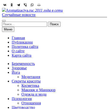
Skip
to
Aromatizaciya.ru
с 2011 года в сети
content
Случайные новости
Найти:
Меню
Главная
Публикации
Политика сайта
О сайте
Карта сайта
Беременность
Здоровье
Йога
Медитация
Секреты красоты
Косметика
Макияж и Маникюр
Одежда и мода
Психология
Отношения
Цветоводство