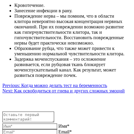
Кровотечение.
Занесение инфекции в рану.
Повреждение нерва – мы помним, что в области
клитора невероятно высокая концентрация нервных
окончаний. При их повреждении возможно развитие
как гиперчувствительности клитора, так и
гипочувствительности. Восстановить поврежденные
нервы будет практически невозможно.
Образование рубца, что также может привести к
уменьшению нормальной чувствительности клитора.
Задержка мочеиспускания – это осложнение
развивается, если рубцовая ткань блокирует
мочеиспускательный канал. Как результат, может
развиться повреждение почек.
Навигация
Previous:
Когда можно делать тест на беременность
Next:
Как освободиться от гнева и других сложных эмоций
по
записям
Имя*
Email*