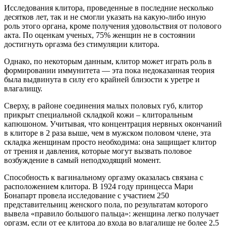
Исследования клитора, проведенные в последние несколько
десятков лет, так и не смогли указать на какую-либо иную
роль этого органа, кроме получения удовольствия от полового
акта. По оценкам ученых, 75% женщин не в состоянии
достигнуть оргазма без стимуляции клитора.
Однако, по некоторым данным, клитор может играть роль в
формировании иммунитета — эта пока недоказанная теория
была выдвинута в силу его крайней близости к уретре и
влагалищу.
Сверху, в районе соединения малых половых губ, клитор
прикрыт специальной складкой кожи – клиторальным
капюшоном. Учитывая, что концентрация нервных окончаний
в клиторе в 2 раза выше, чем в мужском половом члене, эта
складка женщинам просто необходима: она защищает клитор
от трения и давления, которые могут вызвать половое
возбуждение в самый неподходящий момент.
Способность к вагинальному оргазму оказалась связана с
расположением клитора. В 1924 году принцесса Мари
Бонапарт провела исследование с участием 250
представительниц женского пола, по результатам которого
вывела «правило большого пальца»: женщина легко получает
оргазм, если от ее клитора до входа во влагалище не более 2,5