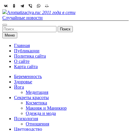
Skip
to
Aromatizaciya.ru
с 2011 года в сети
content
Случайные новости
Найти:
Меню
Главная
Публикации
Политика сайта
О сайте
Карта сайта
Беременность
Здоровье
Йога
Медитация
Секреты красоты
Косметика
Макияж и Маникюр
Одежда и мода
Психология
Отношения
Цветоводство