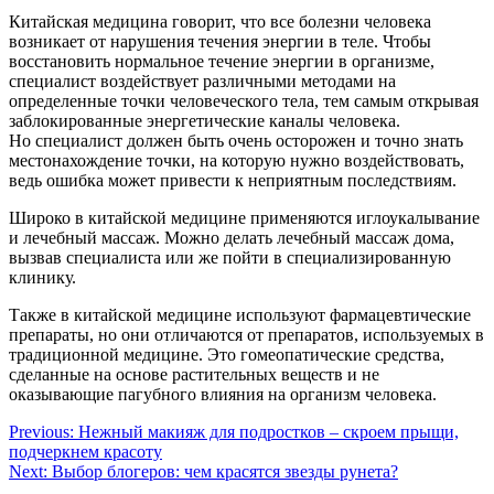
Китайская медицина говорит, что все болезни человека
возникает от нарушения течения энергии в теле. Чтобы
восстановить нормальное течение энергии в организме,
специалист воздействует различными методами на
определенные точки человеческого тела, тем самым открывая
заблокированные энергетические каналы человека.
Но специалист должен быть очень осторожен и точно знать
местонахождение точки, на которую нужно воздействовать,
ведь ошибка может привести к неприятным последствиям.
Широко в китайской медицине применяются иглоукалывание
и лечебный массаж. Можно делать лечебный массаж дома,
вызвав специалиста или же пойти в специализированную
клинику.
Также в китайской медицине используют фармацевтические
препараты, но они отличаются от препаратов, используемых в
традиционной медицине. Это гомеопатические средства,
сделанные на основе растительных веществ и не
оказывающие пагубного влияния на организм человека.
Навигация
Previous:
Нежный макияж для подростков – скроем прыщи,
подчеркнем красоту
по
Next:
Выбор блогеров: чем красятся звезды рунета?