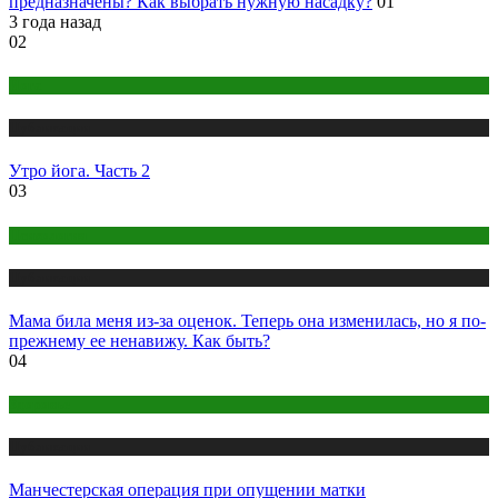
предназначены? Как выбрать нужную насадку?
01
3 года назад
02
Йога
Публикации
Утро йога. Часть 2
03
Психология
Публикации
Мама била меня из-за оценок. Теперь она изменилась, но я по-
прежнему ее ненавижу. Как быть?
04
Здоровье
Публикации
Манчестерская операция при опущении матки