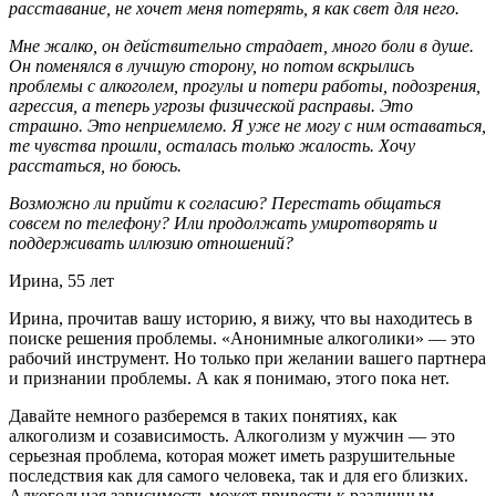
расставание, не хочет меня потерять, я как свет для него.
Мне жалко, он действительно страдает, много боли в душе.
Он поменялся в лучшую сторону, но потом вскрылись
проблемы с алкоголем, прогулы и потери работы, подозрения,
агрессия, а теперь угрозы физической расправы. Это
страшно. Это неприемлемо. Я уже не могу с ним оставаться,
те чувства прошли, осталась только жалость. Хочу
расстаться, но боюсь.
Возможно ли прийти к согласию? Перестать общаться
совсем по телефону? Или продолжать умиротворять и
поддерживать иллюзию отношений?
Ирина, 55 лет
Ирина, прочитав вашу историю, я вижу, что вы находитесь в
поиске решения проблемы. «Анонимные алкоголики» — это
рабочий инструмент. Но только при желании вашего партнера
и признании проблемы. А как я понимаю, этого пока нет.
Давайте немного разберемся в таких понятиях, как
алкоголизм и созависимость. Алкоголизм у мужчин — это
серьезная проблема, которая может иметь разрушительные
последствия как для самого человека, так и для его близких.
Алкогольная зависимость может привести к различным