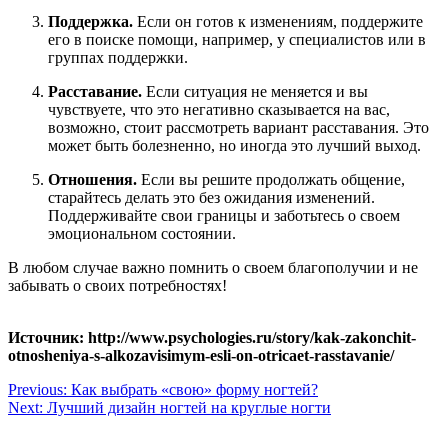
Поддержка.
Если он готов к изменениям, поддержите
его в поиске помощи, например, у специалистов или в
группах поддержки.
Расставание.
Если ситуация не меняется и вы
чувствуете, что это негативно сказывается на вас,
возможно, стоит рассмотреть вариант расставания. Это
может быть болезненно, но иногда это лучший выход.
Отношения.
Если вы решите продолжать общение,
старайтесь делать это без ожидания изменений.
Поддерживайте свои границы и заботьтесь о своем
эмоциональном состоянии.
В любом случае важно помнить о своем благополучии и не
забывать о своих потребностях!
Источник: http://www.psychologies.ru/story/kak-zakonchit-
otnosheniya-s-alkozavisimym-esli-on-otricaet-rasstavanie/
Навигация
Previous:
Как выбрать «свою» форму ногтей?
Next:
Лучший дизайн ногтей на круглые ногти
по
записям