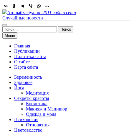
Skip
to
Aromatizaciya.ru
с 2011 года в сети
content
Случайные новости
Найти:
Меню
Главная
Публикации
Политика сайта
О сайте
Карта сайта
Беременность
Здоровье
Йога
Медитация
Секреты красоты
Косметика
Макияж и Маникюр
Одежда и мода
Психология
Отношения
Цветоводство