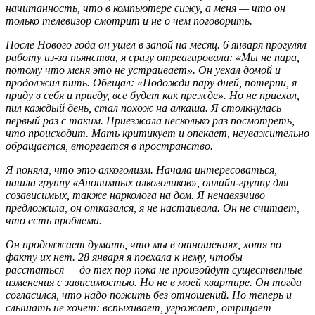
начитанность, что в компьютере сижу, а меня — что он
только телевизор смотрит и не о чем поговорить.
После Нового года он ушел в запой на месяц. 6 января прогулял
работу из-за пьянства, я сразу отреагировала: «Мы не пара,
потому что меня это не устраивает». Он уехал домой и
продолжил пить. Обещал: «Подожди пару дней, потерпи, я
приду в себя и приеду, все будет как прежде». Но не приехал,
пил каждый день, стал похож на алкаша. Я столкнулась
первый раз с таким. Приезжала несколько раз посмотреть,
что происходит. Мать критикует и опекает, неуважительно
обращается, вторгается в пространство.
Я поняла, что это алкоголизм. Начала интересоваться,
нашла группу «Анонимных алкоголиков», онлайн-группу для
созависимых, также нарколога на дом. Я ненавязчиво
предложила, он отказался, я не настаивала. Он не считает,
что есть проблема.
Он продолжает думать, что мы в отношениях, хотя по
факту их нет. 28 января я поехала к нему, чтобы
расстаться — до тех пор пока не произойдут существенные
изменения с зависимостью. Но не в моей квартире. Он тогда
согласился, что надо пожить без отношений. Но теперь и
слышать не хочет: вспыхивает, угрожает, отрицает