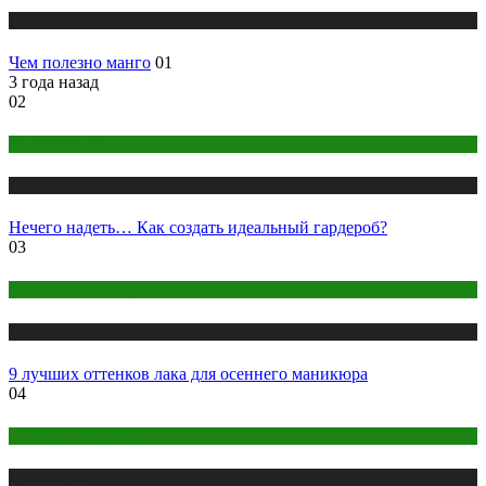
Публикации
Чем полезно манго
01
3 года назад
02
Одежда и мода
Публикации
Нечего надеть… Как создать идеальный гардероб?
03
Макияж и Маникюр
Публикации
9 лучших оттенков лака для осеннего маникюра
04
Макияж и Маникюр
Публикации