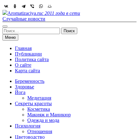
Skip
to
Aromatizaciya.ru
с 2011 года в сети
content
Случайные новости
Найти:
Меню
Главная
Публикации
Политика сайта
О сайте
Карта сайта
Беременность
Здоровье
Йога
Медитация
Секреты красоты
Косметика
Макияж и Маникюр
Одежда и мода
Психология
Отношения
Цветоводство