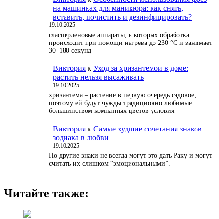
на машинках для маникюра: как снять,
вставить, почистить и дезинфицировать?
19.10.2025
гласперленовые аппараты, в которых обработка
происходит при помощи нагрева до 230 °С и занимает
30–180 секунд
Виктория
к
Уход за хризантемой в доме:
растить нельзя высаживать
19.10.2025
хризантема – растение в первую очередь садовое;
поэтому ей будут чужды традиционно любимые
большинством комнатных цветов условия
Виктория
к
Самые худшие сочетания знаков
зодиака в любви
19.10.2025
Но другие знаки не всегда могут это дать Раку и могут
считать их слишком “эмоциональными”.
Читайте также: