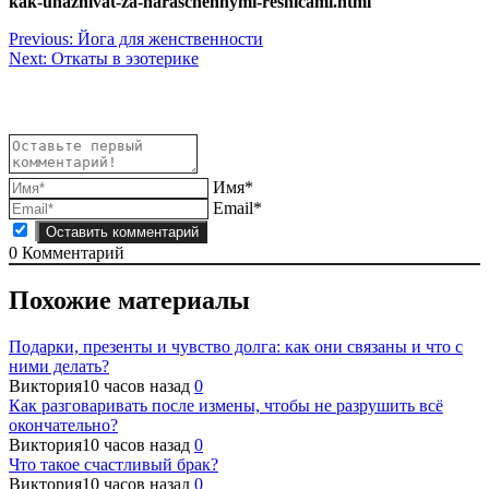
kak-uhazhivat-za-naraschennymi-resnicami.html
Навигация
Previous:
Йога для женственности
Next:
Откаты в эзотерике
по
записям
Имя*
Email*
0
Комментарий
Похожие материалы
Подарки, презенты и чувство долга: как они связаны и что с
ними делать?
Виктория
10 часов назад
0
Как разговаривать после измены, чтобы не разрушить всё
окончательно?
Виктория
10 часов назад
0
Что такое счастливый брак?
Виктория
10 часов назад
0