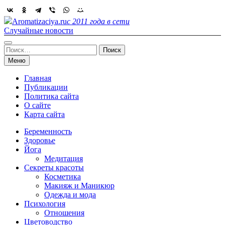
Skip
to
Aromatizaciya.ru
с 2011 года в сети
content
Случайные новости
Найти:
Меню
Главная
Публикации
Политика сайта
О сайте
Карта сайта
Беременность
Здоровье
Йога
Медитация
Секреты красоты
Косметика
Макияж и Маникюр
Одежда и мода
Психология
Отношения
Цветоводство