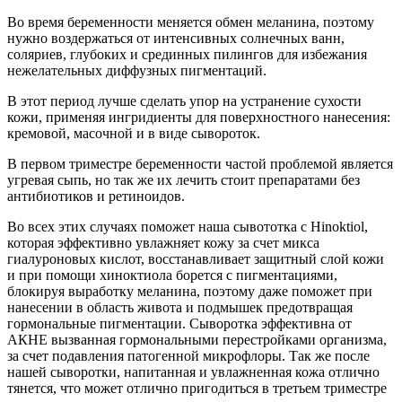
Во время беременности меняется обмен меланина, поэтому
нужно воздержаться от интенсивных солнечных ванн,
соляриев, глубоких и срединных пилингов для избежания
нежелательных диффузных пигментаций.
В этот период лучше сделать упор на устранение сухости
кожи, применяя ингридиенты для поверхностного нанесения:
кремовой, масочной и в виде сывороток.
В первом триместре беременности частой проблемой является
угревая сыпь, но так же их лечить стоит препаратами без
антибиотиков и ретиноидов.
Во всех этих случаях поможет наша сывототка с Hinoktiol,
которая эффективно увлажняет кожу за счет микса
гиалуроновых кислот, восстанавливает защитный слой кожи
и при помощи хиноктиола борется с пигментациями,
блокируя выработку меланина, поэтому даже поможет при
нанесении в область живота и подмышек предотвращая
гормональные пигментации. Сыворотка эффективна от
АКНЕ вызванная гормональными перестройками организма,
за счет подавления патогенной микрофлоры. Так же после
нашей сыворотки, напитанная и увлажненная кожа отлично
тянется, что может отлично пригодиться в третьем триместре