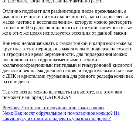
от растяжек, когда плод начинает активно расти.
Отлично подойдет для реабилитации после преэкламсии, а
именно отечности нижних конечностей, наша гидрогелевая
маска «детокс и восстановление», которую можно растворить
в воде при 60 градусов и наносить на нижние конечности, так
же в этих же целях используется эссенция от данной маски.
Конечно нельзя забывать о самой тонкой и капризной коже во
круг глаз в этот период, она максимально подвержена сухости
и атрофии во время беременности, для поддержания можно
воспользоваться гидроплазменными патчами с
коллагенообразующими пептидами и гиалуроновой кислотой
для кожи век на ежедневной основе и гидрогелевыми патчами
с ДНК и кристалами турмалина для ровного рельефа кожи век
раз в неделю.
Так что всегда можно выглядеть на выстоте, и в этом вам
поможет наш бренд LADOLEAY.
Навигация
Previous:
Что такое отшелушивание кожи головы
Next:
Как носят обручальное и помолвочное кольцо? На
по
какую руку их принято надевать у разных народов?
записям