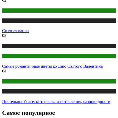
02
Косметика
Публикации
Соляная ванна
03
Публикации
Цветоводство
Самые романтичные цветы ко Дню Cвятого Валентина
04
Одежда и мода
Публикации
Постельное белье: материалы изготовления, разновидности
Самое популярное