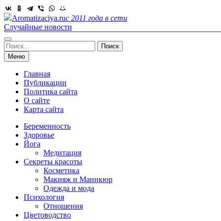
Skip
to
Aromatizaciya.ru
с 2011 года в сети
content
Случайные новости
Найти:
Меню
Главная
Публикации
Политика сайта
О сайте
Карта сайта
Беременность
Здоровье
Йога
Медитация
Секреты красоты
Косметика
Макияж и Маникюр
Одежда и мода
Психология
Отношения
Цветоводство