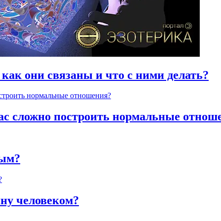
 как они связаны и что с ними делать?
час сложно построить нормальные отнош
ным?
яну человеком?