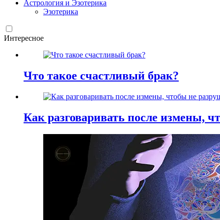
Астрология и Эзотерика
Эзотерика
Интересное
Что такое счастливый брак?
Как разговаривать после измены, ч