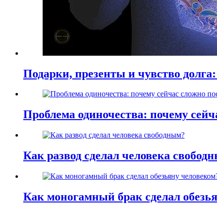
Подарки, презенты и чувство долга:
Проблема одиночества: почему сей
Как развод сделал человека свобод
Как моногамный брак сделал обезь