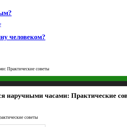
ным?
яну человеком?
ами: Практические советы
ься наручными часами: Практические со
рактические советы