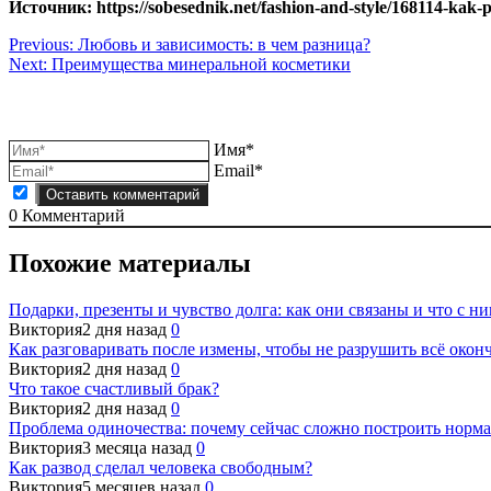
Источник: https://sobesednik.net/fashion-and-style/168114-kak-p
Навигация
Previous:
Любовь и зависимость: в чем разница?
Next:
Преимущества минеральной косметики
по
записям
Имя*
Email*
0
Комментарий
Похожие материалы
Подарки, презенты и чувство долга: как они связаны и что с ни
Виктория
2 дня назад
0
Как разговаривать после измены, чтобы не разрушить всё окон
Виктория
2 дня назад
0
Что такое счастливый брак?
Виктория
2 дня назад
0
Проблема одиночества: почему сейчас сложно построить норм
Виктория
3 месяца назад
0
Как развод сделал человека свободным?
Виктория
5 месяцев назад
0