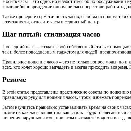
Носить часы – это одно, но и заботиться об их обслуживании н
какое-либо повреждение или ваши часы перестали работать до
Также проверьте герметичность часов, если вы используете и
возможности, отнесите часы в сервисный центр.
Шаг пятый: стилизация часов
Последний шаг — создать свой собственный стиль с помощью э
так и более повседневным гаджетом для людей, предпочитающих
Правильное ношение часов – это не только вопрос моды, но и
всех, кто хочет хорошо выглядеть и всегда приходить вовремя.
Резюме
В этой статье представлены практические советы по ношению н
правильную руку для ношения часов, чтобы избежать поврежд
Затем научитесь правильно устанавливать время на своих часах
помните, как часы влияют на ваш стиль – будь то элегантный 
ношения наручных часов, при этом выглядеть модно и всегда в