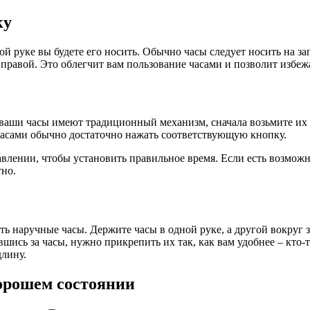
ку
акой руке вы будете его носить. Обычно часы следует носить на
на правой. Это облегчит вам пользование часами и позволит избе
 ваши часы имеют традиционный механизм, сначала возьмите их 
часами обычно достаточно нажать соответствующую кнопку.
влении, чтобы установить правильное время. Если есть возможно
тно.
ь наручные часы. Держите часы в одной руке, а другой вокруг з
вшись за часы, нужно прикрепить их так, как вам удобнее – кто-т
длину.
орошем состоянии