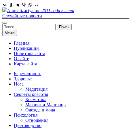
Skip
to
Aromatizaciya.ru
с 2011 года в сети
content
Случайные новости
Найти:
Меню
Главная
Публикации
Политика сайта
О сайте
Карта сайта
Беременность
Здоровье
Йога
Медитация
Секреты красоты
Косметика
Макияж и Маникюр
Одежда и мода
Психология
Отношения
Цветоводство