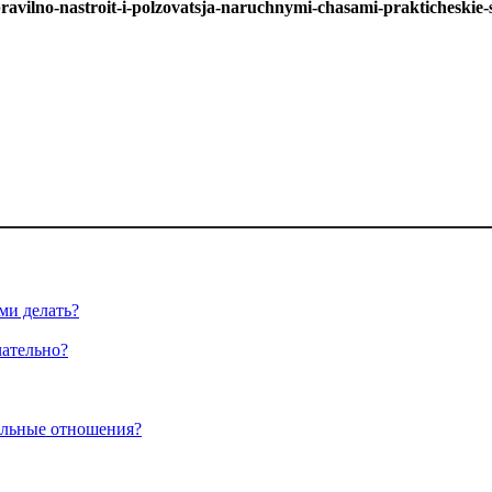
ravilno-nastroit-i-polzovatsja-naruchnymi-chasami-prakticheskie-
ми делать?
чательно?
альные отношения?