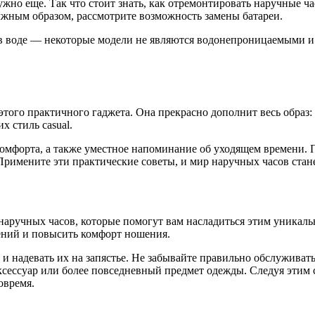
ужно еще. Так что стоит знать, как отремонтировать наручные ча
лжным образом, рассмотрите возможность замены батареи.
х в воде — некоторые модели не являются водонепроницаемыми и
того практичного гаджета. Она прекрасно дополнит весь образ:
 стиль casual.
 комфорта, а также уместное напоминание об уходящем времени.
 Примените эти практические советы, и мир наручных часов стане
аручных часов, которые помогут вам насладиться этим уникальн
ений и повысить комфорт ношения.
 и надевать их на запястье. Не забывайте правильно обслуживать
аксессуар или более повседневный предмет одежды. Следуя этим
овремя.