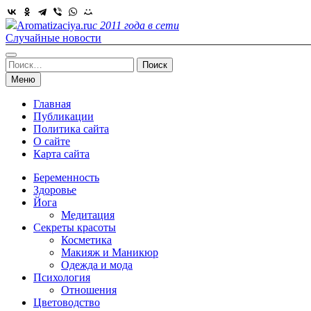
Skip
to
Aromatizaciya.ru
с 2011 года в сети
content
Случайные новости
Найти:
Меню
Главная
Публикации
Политика сайта
О сайте
Карта сайта
Беременность
Здоровье
Йога
Медитация
Секреты красоты
Косметика
Макияж и Маникюр
Одежда и мода
Психология
Отношения
Цветоводство