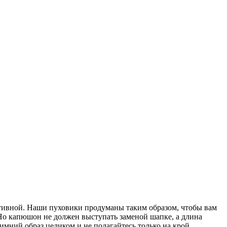
птивной. Наши пуховики продуманы таким образом, чтобы вам
Но капюшон не должен выступать заменой шапке, а длина
 зимний образ целиком и не полагайтесь только на крой