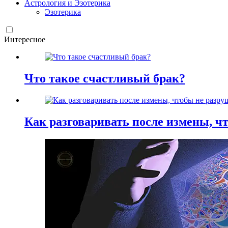
Астрология и Эзотерика
Эзотерика
Интересное
Что такое счастливый брак?
Как разговаривать после измены, ч