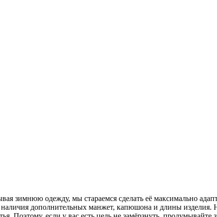
ывая зимнюю одежду, мы стараемся сделать её максимально ада
 наличия дополнительных манжет, капюшона и длины изделия. 
тья. Поэтому, если у вас есть цель не замёрзнуть, продумывайте