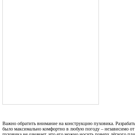
Важно обратить внимание на конструкцию пуховика. Разрабат
было максимально комфортно в любую погоду – независимо от
пуховика не означает, что его можно носить поверх лёгкого пла