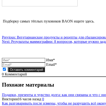
Подборку самых тёплых пуховиков BAON ищите здесь.
Навигация
Previous:
Вегетарианские продукты и рецепты для сбалансиров
Next:
Результаты маммографии: 8 вопросов, которые нужно зада
по
записям
Имя*
Email*
0
Комментарий
Похожие материалы
Подарки, презенты и чувство долга: как они связаны и что с ни
Виктория
16 часов назад
0
Как разговаривать после измены, чтобы не разрушить всё окон