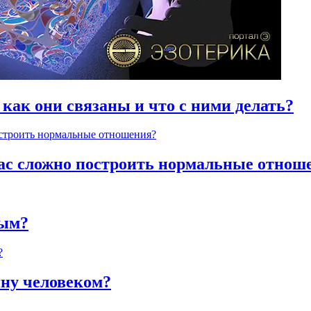
 как они связаны и что с ними делать?
час сложно построить нормальные отнош
ным?
яну человеком?