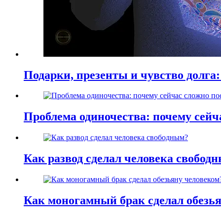
Подарки, презенты и чувство долга:
Проблема одиночества: почему сей
Как развод сделал человека свобод
Как моногамный брак сделал обезь