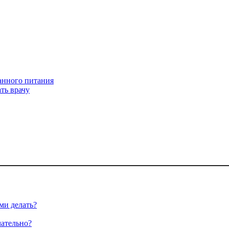
анного питания
ть врачу
ми делать?
чательно?