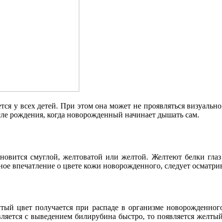
тся у всех детей. При этом она может не проявляться визуальн
сле рождения, когда новорожденный начинает дышать сам.
овится смуглой, желтоватой или желтой. Желтеют белки глаз 
ное впечатление о цвете кожи новорожденного, следует осматрив
тый цвет получается при распаде в организме новорожденного 
авляется с выведением билирубина быстро, то появляется желты