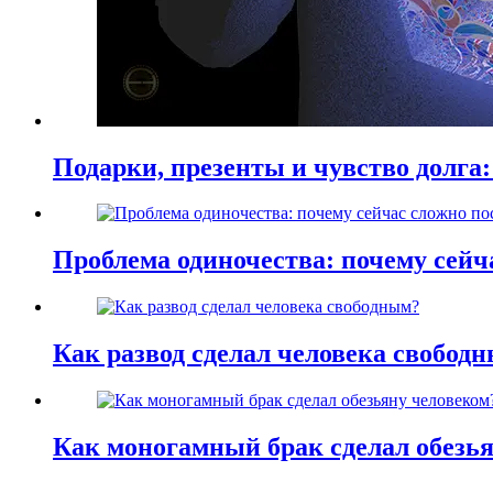
Подарки, презенты и чувство долга:
Проблема одиночества: почему сей
Как развод сделал человека свобод
Как моногамный брак сделал обезь