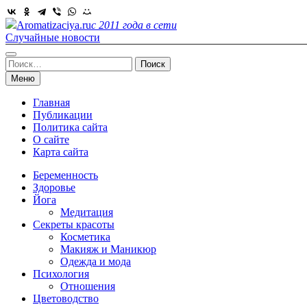
Skip
to
Aromatizaciya.ru
с 2011 года в сети
content
Случайные новости
Найти:
Меню
Главная
Публикации
Политика сайта
О сайте
Карта сайта
Беременность
Здоровье
Йога
Медитация
Секреты красоты
Косметика
Макияж и Маникюр
Одежда и мода
Психология
Отношения
Цветоводство