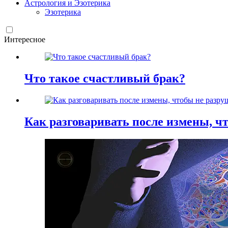
Астрология и Эзотерика
Эзотерика
Интересное
Что такое счастливый брак?
Как разговаривать после измены, ч