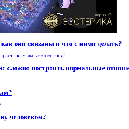
 как они связаны и что с ними делать?
час сложно построить нормальные отнош
ным?
яну человеком?